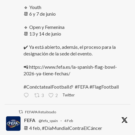
🔹 Youth
📆 6 y 7 de junio
🔹 Open y Femenina
📆 13 y 14 de junio
✔️ Ya está abierto, además, el proceso para la
designación de la sede del evento.
📲 https://www.fefa.es/la-spanish-flag-bowl-
2026-ya-tiene-fechas/
#ConéctatealFootball🏈 #FEFA #FlagFootball
Twitter
3
2
FEFAPA Retuiteado
FEFA
@fefa_spain
·
4 Feb
📆 4 feb, #DíaMundialContraElCáncer