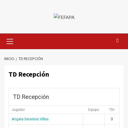
Saltar
al
contenido
Menú
primario
INICIO
TD RECEPCIÓN
TD Recepción
TD Recepción
Jugador
Equipo
TDr
Angela Serantes Villas
3