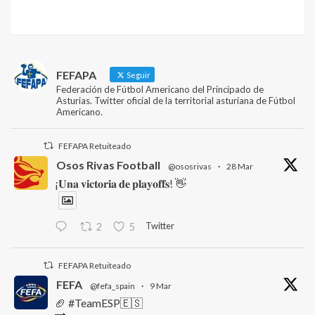
FEFAPA
Seguir
Federación de Fútbol Americano del Principado de
Asturias. Twitter oficial de la territorial asturiana de Fútbol
Americano.
FEFAPA Retuiteado
Osos Rivas Football
@ososrivas
·
28 Mar
¡𝐔𝐧𝐚 𝐯𝐢𝐜𝐭𝐨𝐫𝐢𝐚 𝐝𝐞 𝐩𝐥𝐚𝐲𝐨𝐟𝐟𝐬! 👋
Twitter
2
5
FEFAPA Retuiteado
FEFA
@fefa_spain
·
9 Mar
🏈 #TeamESP🇪🇸