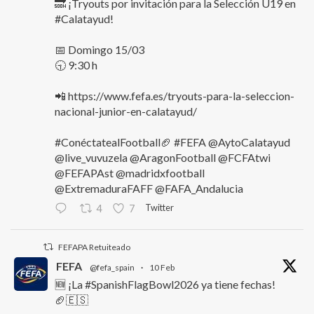
🔜 ¡Tryouts por invitación para la Selección U19 en
#Calatayud!
📅 Domingo 15/03
🕤 9:30 h
📲 https://www.fefa.es/tryouts-para-la-seleccion-
nacional-junior-en-calatayud/
#ConéctatealFootball🏈 #FEFA @AytoCalatayud
@live_vuvuzela @AragonFootball @FCFAtwi
@FEFAPAst @madridxfootball
@ExtremaduraFAFF @FAFA_Andalucia
Twitter
4
7
FEFAPA Retuiteado
FEFA
@fefa_spain
·
10 Feb
🆕 ¡La #SpanishFlagBowl2026 ya tiene fechas!
🏈🇪🇸