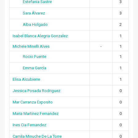
Estefania Sastre
3
Sara Álvarez
3
Alba Holgado
2
Isabel Blanca Alegria Gonzalez
1
Michele Minelli Alves
-
1
Rocio Fuente
1
Emma García
1
Elisa Alcubierre
1
Jessica Posada Rodriguez
0
Mar Carranza Exposito
0
Maria Martinez Fernandez
0
Ines Cia Fernandez
0
Camila Minuche De La Torre
0