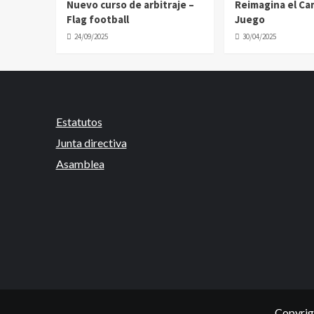
Nuevo curso de arbitraje –
Reimagina el C
Flag football
Juego
24/09/2025
30/04/2025
Estatutos
Junta directiva
Asamblea
Copyrig