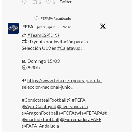
Twitter
2
5
FEFAPA Retuiteado
FEFA
@fefa_spain
·
9 Mar
🏈
#TeamESP
🇪🇸
🔜 ¡Tryouts por invitación para la
Selección U19 en
#Calatayud
!
📅 Domingo 15/03
🕤 9:30 h
📲
https://www.fefa.es/tryouts-para-la-
seleccion-nacional-junio...
#ConéctatealFootball
🏈
#FEFA
@AytoCalatayud
@live_vuvuzela
@AragonFootball
@FCFAtwi
@FEFAPAst
@madridxfootball
@ExtremaduraFAFF
@FAFA_Andalucia