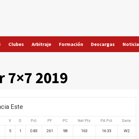
5
Clubes
Arbitraje
Formación
Descargas
Noticia
r 7×7 2019
ncia Este
V
D
Pct
PF
PC
Net Pts
PA Pct
Serie
5
1
0.83
261
98
163
16.33
W2