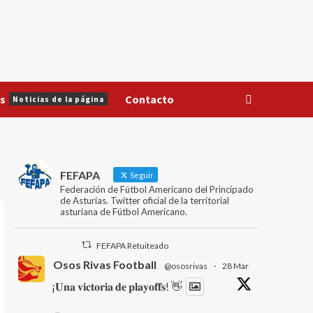
s
Contacto
Noticias de la página
FEFAPA
Seguir
Federación de Fútbol Americano del Principado
de Asturias. Twitter oficial de la territorial
asturiana de Fútbol Americano.
FEFAPA Retuiteado
Osos Rivas Football
@ososrivas
·
28 Mar
¡𝐔𝐧𝐚 𝐯𝐢𝐜𝐭𝐨𝐫𝐢𝐚 𝐝𝐞 𝐩𝐥𝐚𝐲𝐨𝐟𝐟𝐬! 👋