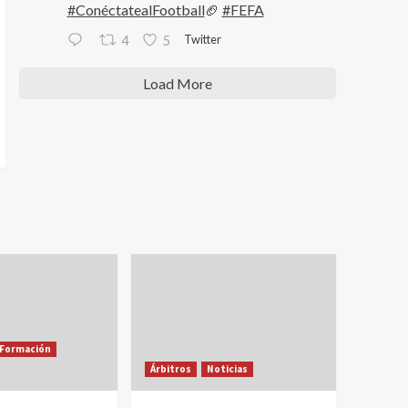
#ConéctatealFootball
🏈
#FEFA
Twitter
4
5
Load More
Formación
Árbitros
Noticias