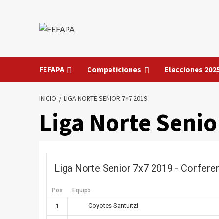
Saltar
al
contenido
FEFAPA
Competiciones
Elecciones 202
INICIO
LIGA NORTE SENIOR 7×7 2019
Liga Norte Senio
Liga Norte Senior 7x7 2019 - Confere
Pos
Equipo
Coyotes Santurtzi
1