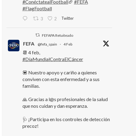
#ConéctatealFootball
🏈
#FEFA
#FlagFootball
Twitter
3
2
FEFAPA Retuiteado
FEFA
@fefa_spain
·
4 Feb
📆 4 feb,
#DíaMundialContraElCáncer
💟 Nuestro apoyo y cariño a quienes
conviven con esta enfermedad y a sus
familias.
🙏 Gracias a l@s profesionales de la salud
que nos cuidan y dan esperanza.
🩺 ¡Participa en los controles de detección
precoz!