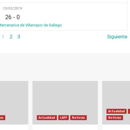
10/02/2019
26
-
0
Mercenarios de Villamayor de Gallego
1
2
3
Siguiente
Actualidad
ias
Actualidad
LAFF
Noticias
Noticias