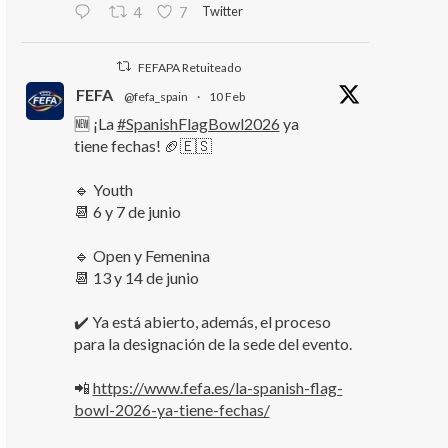
Twitter
4
7
FEFAPA Retuiteado
FEFA
@fefa_spain
·
10 Feb
🆕 ¡La
#SpanishFlagBowl2026
ya
tiene fechas! 🏈🇪🇸
🔹 Youth
📆 6 y 7 de junio
🔹 Open y Femenina
📆 13 y 14 de junio
✔️ Ya está abierto, además, el proceso
para la designación de la sede del evento.
📲
https://www.fefa.es/la-spanish-flag-
bowl-2026-ya-tiene-fechas/