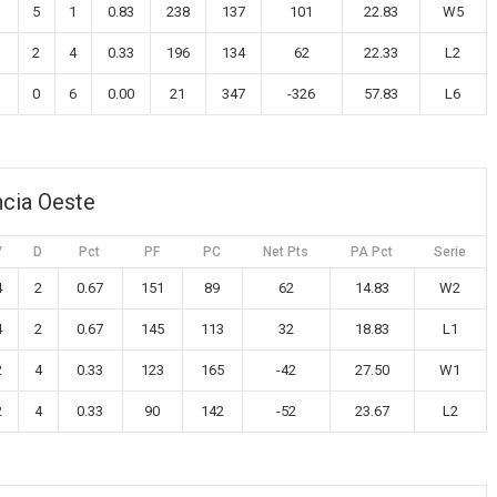
5
1
0.83
238
137
101
22.83
W5
2
4
0.33
196
134
62
22.33
L2
0
6
0.00
21
347
-326
57.83
L6
ncia Oeste
V
D
Pct
PF
PC
Net Pts
PA Pct
Serie
4
2
0.67
151
89
62
14.83
W2
4
2
0.67
145
113
32
18.83
L1
2
4
0.33
123
165
-42
27.50
W1
2
4
0.33
90
142
-52
23.67
L2