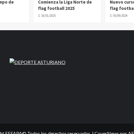
ampo de
Comienza la Liga Norte de
Nuevo curs
flag football 2025
flag footbal
18/01/2025
05/09/2024
ht FEFAPA© Todos los derechos reservados.
|
CoverNews
por AF