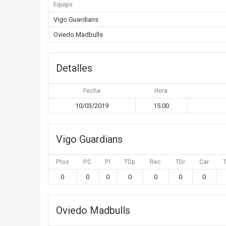
Equipo
Vigo Guardians
Oviedo Madbulls
Detalles
Fecha
Hora
10/03/2019
15:00
Vigo Guardians
Ptos
PC
PI
TDp
Rec
TDr
Car
0
0
0
0
0
0
0
Oviedo Madbulls