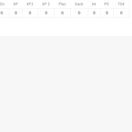
TDc
XP
XP2
XP 2
Plac
Sack
Int
PD
TDd
0
0
0
0
0
0
0
0
0