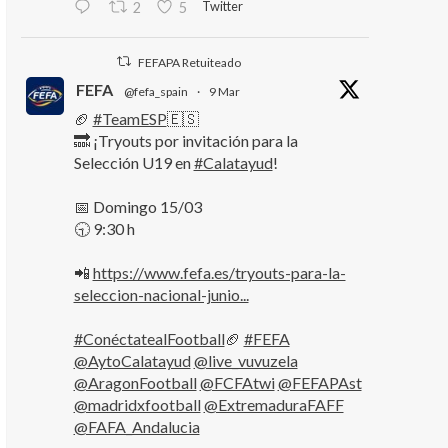
Twitter
2
5
FEFAPA Retuiteado
FEFA
@fefa_spain
·
9 Mar
🏈
#TeamESP
🇪🇸
🔜 ¡Tryouts por invitación para la
Selección U19 en
#Calatayud
!
📅 Domingo 15/03
🕤 9:30 h
📲
https://www.fefa.es/tryouts-para-la-
seleccion-nacional-junio...
#ConéctatealFootball
🏈
#FEFA
@AytoCalatayud
@live_vuvuzela
@AragonFootball
@FCFAtwi
@FEFAPAst
@madridxfootball
@ExtremaduraFAFF
@FAFA_Andalucia