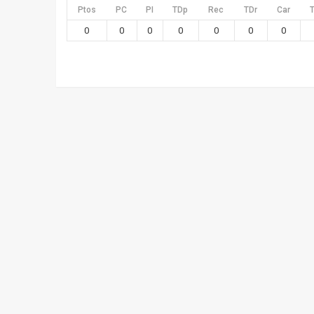
Ptos
PC
PI
TDp
Rec
TDr
Car
0
0
0
0
0
0
0