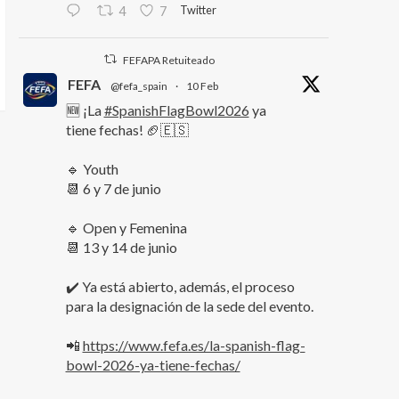
Twitter
4
7
FEFAPA Retuiteado
FEFA
@fefa_spain
·
10 Feb
🆕 ¡La
#SpanishFlagBowl2026
ya
tiene fechas! 🏈🇪🇸
🔹 Youth
📆 6 y 7 de junio
🔹 Open y Femenina
📆 13 y 14 de junio
✔️ Ya está abierto, además, el proceso
para la designación de la sede del evento.
📲
https://www.fefa.es/la-spanish-flag-
bowl-2026-ya-tiene-fechas/