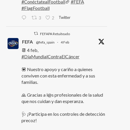
#ConéctatealFootball
🏈
#FEFA
#FlagFootball
Twitter
3
2
FEFAPA Retuiteado
FEFA
@fefa_spain
·
4 Feb
📆 4 feb,
#DíaMundialContraElCáncer
💟 Nuestro apoyo y cariño a quienes
conviven con esta enfermedad y a sus
familias.
🙏 Gracias a l@s profesionales de la salud
que nos cuidan y dan esperanza.
🩺 ¡Participa en los controles de detección
precoz!