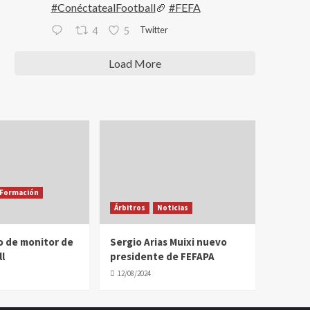
#ConéctatealFootball
🏈
#FEFA
Twitter
4
5
Load More
Formación
Árbitros
Noticias
o de monitor de
Sergio Arias Muixi nuevo
l
presidente de FEFAPA
12/08/2024