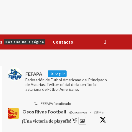
s
Contacto
Noticias de la página
FEFAPA
Seguir
Federación de Fútbol Americano del Principado
de Asturias. Twitter oficial de la territorial
asturiana de Fútbol Americano.
FEFAPA Retuiteado
Osos Rivas Football
@ososrivas
·
28 Mar
¡𝐔𝐧𝐚 𝐯𝐢𝐜𝐭𝐨𝐫𝐢𝐚 𝐝𝐞 𝐩𝐥𝐚𝐲𝐨𝐟𝐟𝐬! 👋