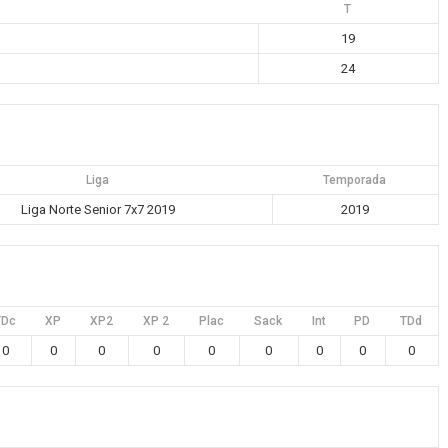
T
19
24
Liga
Temporada
Liga Norte Senior 7x7 2019
2019
TDc
XP
XP2
XP 2
Plac
Sack
Int
PD
TDd
0
0
0
0
0
0
0
0
0