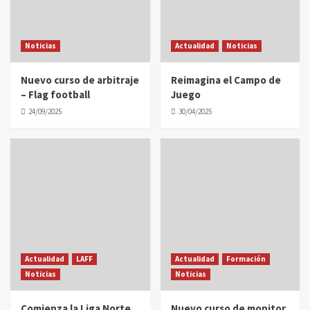
Noticias
Actualidad
Noticias
Nuevo curso de arbitraje
Reimagina el Campo de
– Flag football
Juego
24/09/2025
30/04/2025
Actualidad
LAFF
Actualidad
Formación
Noticias
Noticias
Comienza la Liga Norte
Nuevo curso de monitor