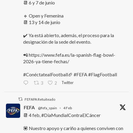
📆 6 y 7 de junio
🔹 Open y Femenina
📆 13 y 14 de junio
✔️ Ya está abierto, además, el proceso para la
designación de la sede del evento.
📲 https://www.fefa.es/la-spanish-flag-bowl-
2026-ya-tiene-fechas/
#ConéctatealFootball🏈 #FEFA #FlagFootball
Twitter
3
2
FEFAPA Retuiteado
FEFA
@fefa_spain
·
4 Feb
📆 4 feb, #DíaMundialContraElCáncer
💟 Nuestro apoyo y cariño a quienes conviven con