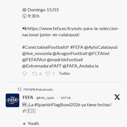
📅 Domingo 15/03
🕤 9:30 h
📲 https://www.fefa.es/tryouts-para-la-seleccion-
nacional-junior-en-calatayud/
#ConéctatealFootball🏈 #FEFA @AytoCalatayud
@live_vuvuzela @AragonFootball @FCFAtwi
@FEFAPAst @madridxfootball
@ExtremaduraFAFF @FAFA_Andalucia
Twitter
4
7
FEFAPA Retuiteado
FEFA
@fefa_spain
·
10 Feb
🆕 ¡La #SpanishFlagBowl2026 ya tiene fechas!
🏈🇪🇸
🔹 Youth