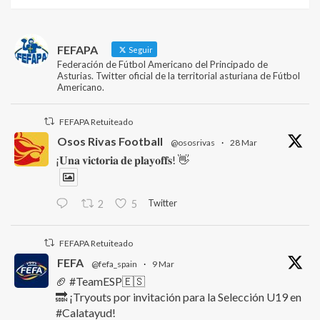
FEFAPA
Seguir
Federación de Fútbol Americano del Principado de
Asturias. Twitter oficial de la territorial asturiana de Fútbol
Americano.
FEFAPA Retuiteado
Osos Rivas Football
@ososrivas
·
28 Mar
¡𝐔𝐧𝐚 𝐯𝐢𝐜𝐭𝐨𝐫𝐢𝐚 𝐝𝐞 𝐩𝐥𝐚𝐲𝐨𝐟𝐟𝐬! 👋
Twitter
2
5
FEFAPA Retuiteado
FEFA
@fefa_spain
·
9 Mar
🏈 #TeamESP🇪🇸
🔜 ¡Tryouts por invitación para la Selección U19 en
#Calatayud!