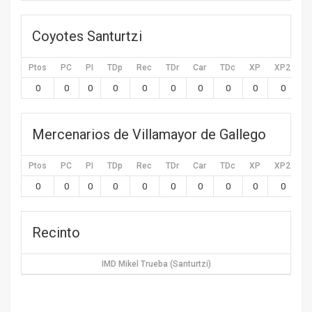
Coyotes Santurtzi
Ptos
PC
PI
TDp
Rec
TDr
Car
TDc
XP
XP2
X
0
0
0
0
0
0
0
0
0
0
Mercenarios de Villamayor de Gallego
Ptos
PC
PI
TDp
Rec
TDr
Car
TDc
XP
XP2
X
0
0
0
0
0
0
0
0
0
0
Recinto
IMD Mikel Trueba (Santurtzi)