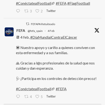
#ConéctatealFootball
🏈
#FEFA
#FlagFootball
Twitter
3
2
FEFAPA Retuiteado
FEFA
@fefa_spain
·
4 Feb
📆 4 feb,
#DíaMundialContraElCáncer
💟 Nuestro apoyo y cariño a quienes conviven con
esta enfermedad y a sus familias.
🙏 Gracias a l@s profesionales de la salud que nos
cuidan y dan esperanza.
🩺 ¡Participa en los controles de detección precoz!
#ConéctatealFootball
🏈
#FEFA
Twitter
4
5