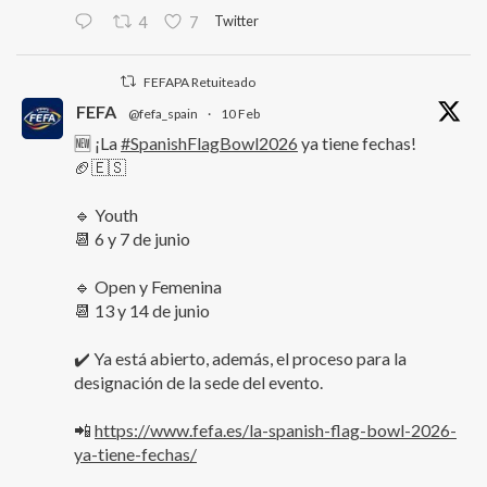
Twitter
4
7
FEFAPA Retuiteado
FEFA
@fefa_spain
·
10 Feb
🆕 ¡La
#SpanishFlagBowl2026
ya tiene fechas!
🏈🇪🇸
🔹 Youth
📆 6 y 7 de junio
🔹 Open y Femenina
📆 13 y 14 de junio
✔️ Ya está abierto, además, el proceso para la
designación de la sede del evento.
📲
https://www.fefa.es/la-spanish-flag-bowl-2026-
ya-tiene-fechas/