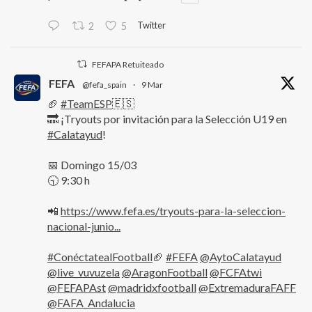
Twitter
2
5
FEFAPA Retuiteado
FEFA
@fefa_spain
·
9 Mar
🏈
#TeamESP
🇪🇸
🔜 ¡Tryouts por invitación para la Selección U19 en
#Calatayud
!
📅 Domingo 15/03
🕤 9:30 h
📲
https://www.fefa.es/tryouts-para-la-seleccion-
nacional-junio...
#ConéctatealFootball
🏈
#FEFA
@AytoCalatayud
@live_vuvuzela
@AragonFootball
@FCFAtwi
@FEFAPAst
@madridxfootball
@ExtremaduraFAFF
@FAFA_Andalucia