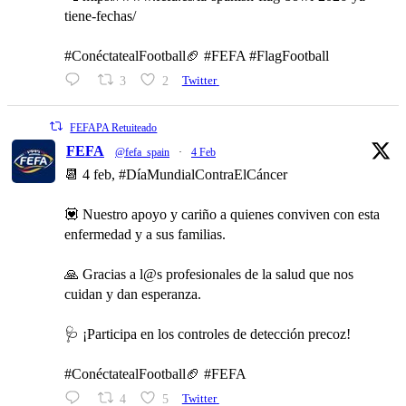
tiene-fechas/
#ConéctatealFootball🏈 #FEFA #FlagFootball
3
2
Twitter
FEFAPA Retuiteado
FEFA
@fefa_spain
·
4 Feb
📆 4 feb, #DíaMundialContraElCáncer
💟 Nuestro apoyo y cariño a quienes conviven con esta
enfermedad y a sus familias.
🙏 Gracias a l@s profesionales de la salud que nos
cuidan y dan esperanza.
🩺 ¡Participa en los controles de detección precoz!
#ConéctatealFootball🏈 #FEFA
4
5
Twitter