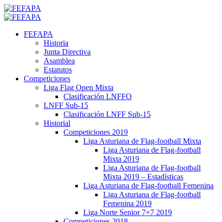
Saltar
al
Menú
contenido
primario
FEFAPA
Historia
Junta Directiva
Asamblea
Estatutos
Competiciones
Liga Flag Open Mixta
Clasificación LNFFO
LNFF Sub-15
Clasificación LNFF Sub-15
Historial
Competiciones 2019
Liga Asturiana de Flag-football Mixta
Liga Asturiana de Flag-football
Mixta 2019
Liga Asturiana de Flag-football
Mixta 2019 – Estadísticas
Liga Asturiana de Flag-football Femenina
Liga Asturiana de Flag-football
Femenina 2019
Liga Norte Senior 7×7 2019
Competiciones 2018