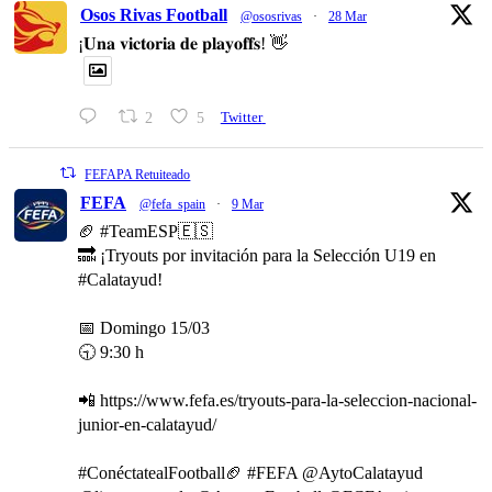
Osos Rivas Football
@ososrivas
·
28 Mar
¡𝐔𝐧𝐚 𝐯𝐢𝐜𝐭𝐨𝐫𝐢𝐚 𝐝𝐞 𝐩𝐥𝐚𝐲𝐨𝐟𝐟𝐬! 👋
2
5
Twitter
FEFAPA Retuiteado
FEFA
@fefa_spain
·
9 Mar
🏈 #TeamESP🇪🇸
🔜 ¡Tryouts por invitación para la Selección U19 en
#Calatayud!
📅 Domingo 15/03
🕤 9:30 h
📲 https://www.fefa.es/tryouts-para-la-seleccion-nacional-
junior-en-calatayud/
#ConéctatealFootball🏈 #FEFA @AytoCalatayud