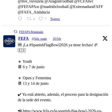
@live_vuvuzela @AragonFootball @FCFAtwi
@FEFAPAst @madridxfootball @ExtremaduraFAFF
@FAFA_Andalucia
4
7
Twitter
FEFAPA Retuiteado
FEFA
@fefa_spain
·
10 Feb
🆕 ¡La #SpanishFlagBowl2026 ya tiene fechas! 🏈
🇪🇸
🔹 Youth
📆 6 y 7 de junio
🔹 Open y Femenina
📆 13 y 14 de junio
✔️ Ya está abierto, además, el proceso para la designación
de la sede del evento.
📲 https://www.fefa.es/la-spanish-flag-bowl-2026-ya-