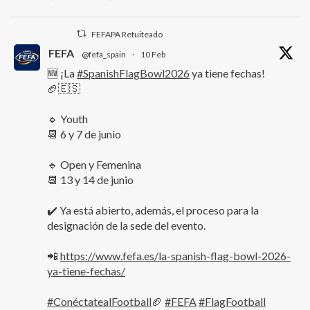
FEFAPA Retuiteado
FEFA
@fefa_spain
·
10 Feb
🆕 ¡La
#SpanishFlagBowl2026
ya tiene fechas!
🏈🇪🇸
🔹 Youth
📆 6 y 7 de junio
🔹 Open y Femenina
📆 13 y 14 de junio
✔️ Ya está abierto, además, el proceso para la
designación de la sede del evento.
📲
https://www.fefa.es/la-spanish-flag-bowl-2026-
ya-tiene-fechas/
#ConéctatealFootball
🏈
#FEFA
#FlagFootball