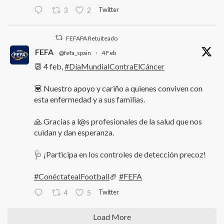
Twitter
3
2
FEFAPA Retuiteado
FEFA
@fefa_spain
·
4 Feb
📆 4 feb,
#DíaMundialContraElCáncer
💟 Nuestro apoyo y cariño a quienes conviven con
esta enfermedad y a sus familias.
🙏 Gracias a l@s profesionales de la salud que nos
cuidan y dan esperanza.
🩺 ¡Participa en los controles de detección precoz!
#ConéctatealFootball
🏈
#FEFA
Twitter
4
5
Load More