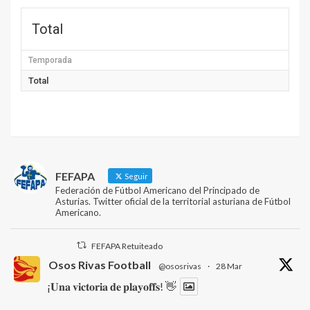
Total
Temporada
Total
FEFAPA
Seguir
Federación de Fútbol Americano del Principado de
Asturias. Twitter oficial de la territorial asturiana de Fútbol
Americano.
FEFAPA Retuiteado
Osos Rivas Football
@ososrivas
·
28 Mar
¡𝐔𝐧𝐚 𝐯𝐢𝐜𝐭𝐨𝐫𝐢𝐚 𝐝𝐞 𝐩𝐥𝐚𝐲𝐨𝐟𝐟𝐬! 👋