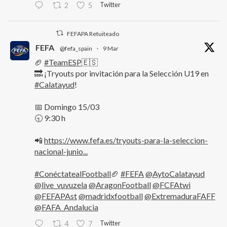
Twitter
2
5
FEFAPA Retuiteado
FEFA
@fefa_spain
·
9 Mar
🏈
#TeamESP
🇪🇸
🔜 ¡Tryouts por invitación para la Selección U19 en
#Calatayud
!
📅 Domingo 15/03
🕤 9:30 h
📲
https://www.fefa.es/tryouts-para-la-seleccion-
nacional-junio...
#ConéctatealFootball
🏈
#FEFA
@AytoCalatayud
@live_vuvuzela
@AragonFootball
@FCFAtwi
@FEFAPAst
@madridxfootball
@ExtremaduraFAFF
@FAFA_Andalucia
Twitter
4
7