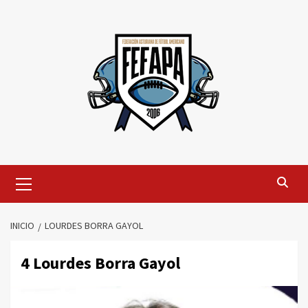
Saltar
al
contenido
Menú
primario
INICIO
LOURDES BORRA GAYOL
4
Lourdes Borra Gayol