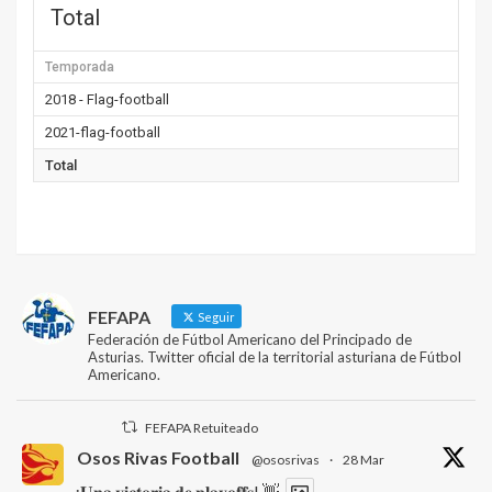
Total
Temporada
2018 - Flag-football
2021-flag-football
Total
FEFAPA
Seguir
Federación de Fútbol Americano del Principado de
Asturias. Twitter oficial de la territorial asturiana de Fútbol
Americano.
FEFAPA Retuiteado
Osos Rivas Football
@ososrivas
·
28 Mar
¡𝐔𝐧𝐚 𝐯𝐢𝐜𝐭𝐨𝐫𝐢𝐚 𝐝𝐞 𝐩𝐥𝐚𝐲𝐨𝐟𝐟𝐬! 👋