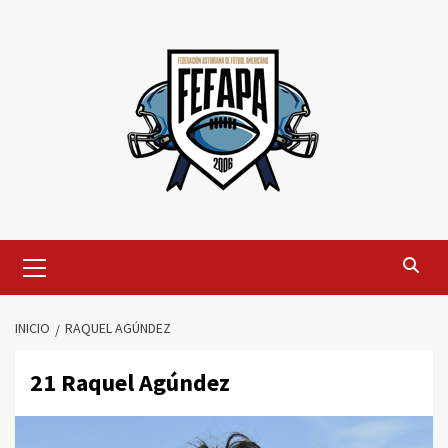
Saltar
al
contenido
Menú
primario
INICIO
RAQUEL AGÚNDEZ
21
Raquel Agúndez