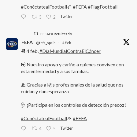
#ConéctatealFootball
🏈
#FEFA
#FlagFootball
Twitter
3
2
FEFAPA Retuiteado
FEFA
@fefa_spain
·
4 Feb
📆 4 feb,
#DíaMundialContraElCáncer
💟 Nuestro apoyo y cariño a quienes conviven con
esta enfermedad y a sus familias.
🙏 Gracias a l@s profesionales de la salud que nos
cuidan y dan esperanza.
🩺 ¡Participa en los controles de detección precoz!
#ConéctatealFootball
🏈
#FEFA
Twitter
4
5