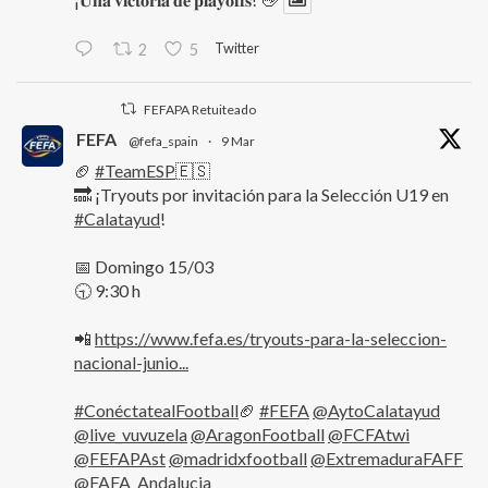
Twitter
2
5
FEFAPA Retuiteado
FEFA
@fefa_spain
·
9 Mar
🏈
#TeamESP
🇪🇸
🔜 ¡Tryouts por invitación para la Selección U19 en
#Calatayud
!
📅 Domingo 15/03
🕤 9:30 h
📲
https://www.fefa.es/tryouts-para-la-seleccion-
nacional-junio...
#ConéctatealFootball
🏈
#FEFA
@AytoCalatayud
@live_vuvuzela
@AragonFootball
@FCFAtwi
@FEFAPAst
@madridxfootball
@ExtremaduraFAFF
@FAFA_Andalucia