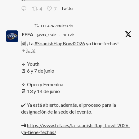
Twitter
4
7
FEFAPA Retuiteado
FEFA
@fefa_spain
·
10 Feb
🆕 ¡La
#SpanishFlagBowl2026
ya tiene fechas!
🏈🇪🇸
🔹 Youth
📆 6 y 7 de junio
🔹 Open y Femenina
📆 13 y 14 de junio
✔️ Ya está abierto, además, el proceso para la
designación de la sede del evento.
📲
https://www.fefa.es/la-spanish-flag-bowl-2026-
ya-tiene-fechas/