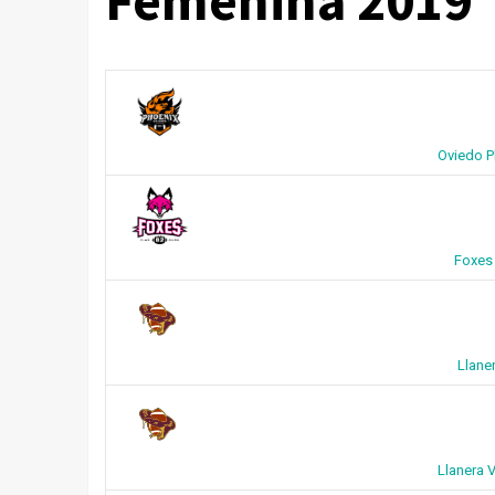
Femenina 2019
Oviedo P
Foxes 
Llane
Llanera 