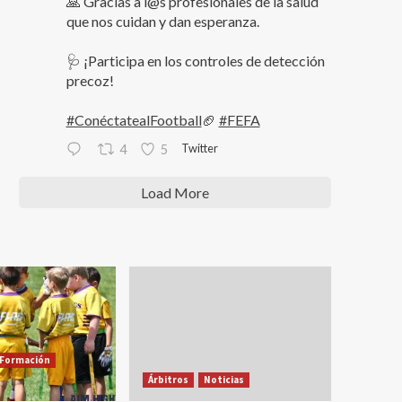
🙏 Gracias a l@s profesionales de la salud
que nos cuidan y dan esperanza.
🩺 ¡Participa en los controles de detección
precoz!
#ConéctatealFootball
🏈
#FEFA
Twitter
4
5
Load More
Formación
Árbitros
Noticias