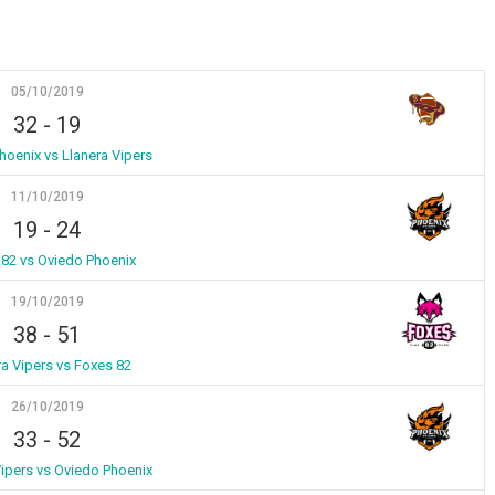
05/10/2019
32
-
19
hoenix vs Llanera Vipers
11/10/2019
19
-
24
82 vs Oviedo Phoenix
19/10/2019
38
-
51
ra Vipers vs Foxes 82
26/10/2019
33
-
52
Vipers vs Oviedo Phoenix