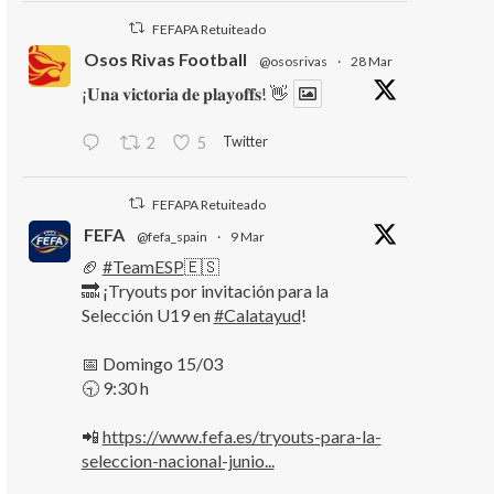
FEFAPA Retuiteado
Osos Rivas Football
@ososrivas
·
28 Mar
¡𝐔𝐧𝐚 𝐯𝐢𝐜𝐭𝐨𝐫𝐢𝐚 𝐝𝐞 𝐩𝐥𝐚𝐲𝐨𝐟𝐟𝐬! 👋
Twitter
2
5
FEFAPA Retuiteado
FEFA
@fefa_spain
·
9 Mar
🏈
#TeamESP
🇪🇸
🔜 ¡Tryouts por invitación para la
Selección U19 en
#Calatayud
!
📅 Domingo 15/03
🕤 9:30 h
📲
https://www.fefa.es/tryouts-para-la-
seleccion-nacional-junio...