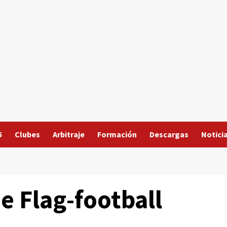
5
Clubes
Arbitraje
Formación
Descargas
Notici
e Flag-football