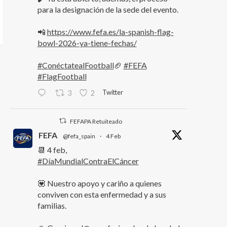
para la designación de la sede del evento.
📲
https://www.fefa.es/la-spanish-flag-
bowl-2026-ya-tiene-fechas/
#ConéctatealFootball
🏈
#FEFA
#FlagFootball
Twitter
3
2
FEFAPA Retuiteado
FEFA
@fefa_spain
·
4 Feb
📆 4 feb,
#DíaMundialContraElCáncer
💟 Nuestro apoyo y cariño a quienes
conviven con esta enfermedad y a sus
familias.