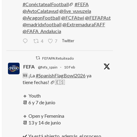
#ConéctatealFootball
🏈
#FEFA
@AytoCalatayud
@live_vuvuzela
@AragonFootball
@FCFAtwi
@FEFAPAst
@madridxfootball
@ExtremaduraFAFF
@FAFA_Andalucia
Twitter
4
7
FEFAPA Retuiteado
FEFA
@fefa_spain
·
10 Feb
🆕 ¡La
#SpanishFlagBowl2026
ya
tiene fechas! 🏈🇪🇸
🔹 Youth
📆 6 y 7 de junio
🔹 Open y Femenina
📆 13 y 14 de junio
✔️ Ya está abierto, además, el proceso