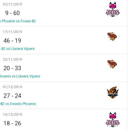
02/11/2019
9
-
60
 Phoenix vs Foxes 82
17/11/2019
46
-
19
 82 vs Llanera Vipers
23/11/2019
20
-
33
hoenix vs Llanera Vipers
01/12/2019
27
-
24
82 vs Oviedo Phoenix
14/12/2019
18
-
26