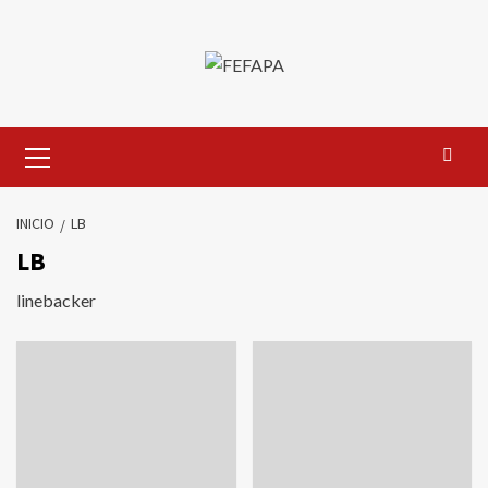
Saltar
al
contenido
Menú
primario
INICIO
LB
LB
linebacker