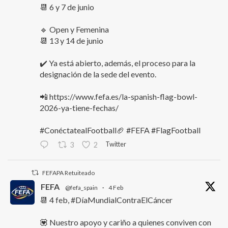
📆 6 y 7 de junio
🔹 Open y Femenina
📆 13 y 14 de junio
✔️ Ya está abierto, además, el proceso para la
designación de la sede del evento.
📲 https://www.fefa.es/la-spanish-flag-bowl-
2026-ya-tiene-fechas/
#ConéctatealFootball🏈 #FEFA #FlagFootball
Twitter
3
2
FEFAPA Retuiteado
FEFA
@fefa_spain
·
4 Feb
📆 4 feb, #DíaMundialContraElCáncer
💟 Nuestro apoyo y cariño a quienes conviven con