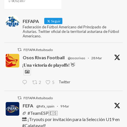
08/02/2017
FEFAPA
Seguir
Federación de Fútbol Americano del Principado de
Asturias. Twitter oficial de la territorial asturiana de Fútbol
Americano.
FEFAPA Retuiteado
Osos Rivas Football
@ososrivas
·
28 Mar
¡𝐔𝐧𝐚 𝐯𝐢𝐜𝐭𝐨𝐫𝐢𝐚 𝐝𝐞 𝐩𝐥𝐚𝐲𝐨𝐟𝐟𝐬! 👋
Twitter
2
5
FEFAPA Retuiteado
FEFA
@fefa_spain
·
9 Mar
🏈 #TeamESP🇪🇸
🔜 ¡Tryouts por invitación para la Selección U19 en
#Calatayud!