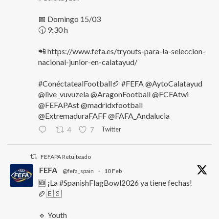
📅 Domingo 15/03
🕤 9:30 h
📲 https://www.fefa.es/tryouts-para-la-seleccion-
nacional-junior-en-calatayud/
#ConéctatealFootball🏈 #FEFA @AytoCalatayud
@live_vuvuzela @AragonFootball @FCFAtwi
@FEFAPAst @madridxfootball
@ExtremaduraFAFF @FAFA_Andalucia
Twitter
4
7
FEFAPA Retuiteado
FEFA
@fefa_spain
·
10 Feb
🆕 ¡La #SpanishFlagBowl2026 ya tiene fechas!
🏈🇪🇸
🔹 Youth