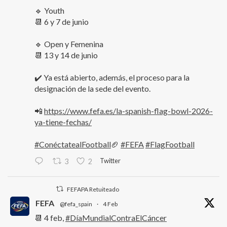
🔹 Youth
📆 6 y 7 de junio
🔹 Open y Femenina
📆 13 y 14 de junio
✔️ Ya está abierto, además, el proceso para la
designación de la sede del evento.
📲
https://www.fefa.es/la-spanish-flag-bowl-2026-
ya-tiene-fechas/
#ConéctatealFootball
🏈
#FEFA
#FlagFootball
Twitter
3
2
FEFAPA Retuiteado
FEFA
@fefa_spain
·
4 Feb
📆 4 feb,
#DíaMundialContraElCáncer