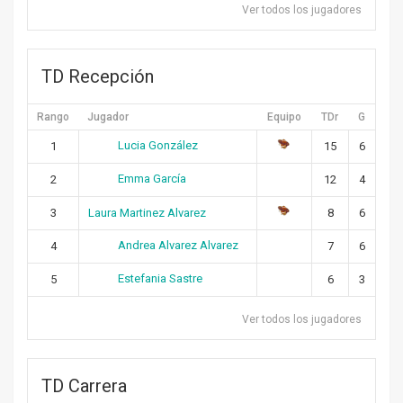
Ver todos los jugadores
TD Recepción
Rango
Jugador
Equipo
TDr
G
Lucia González
1
15
6
Emma García
2
12
4
3
Laura Martinez Alvarez
8
6
Andrea Alvarez Alvarez
4
7
6
Estefania Sastre
5
6
3
Ver todos los jugadores
TD Carrera