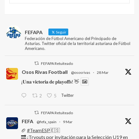
FEFAPA
Seguir
Federación de Fútbol Americano del Principado de
Asturias. Twitter oficial de la territorial asturiana de Fútbol
Americano.
FEFAPA Retuiteado
Osos Rivas Football
@ososrivas
·
28 Mar
¡𝐔𝐧𝐚 𝐯𝐢𝐜𝐭𝐨𝐫𝐢𝐚 𝐝𝐞 𝐩𝐥𝐚𝐲𝐨𝐟𝐟𝐬! 👋
Twitter
2
5
FEFAPA Retuiteado
FEFA
@fefa_spain
·
9 Mar
🏈
#TeamESP
🇪🇸
🔜 ¡Tryouts por invitación para la Selección U19 en