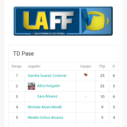
TD Pase
Rango
Jugador
Equipo
TDp
G
1
Sandra Suarez Codoner
25
6
Alba Holgado
2
23
5
Sara Álvarez
3
-
10
6
4
Michele Alves Minelli
9
5
5
Mirella Ochoa Alvarez
5
4