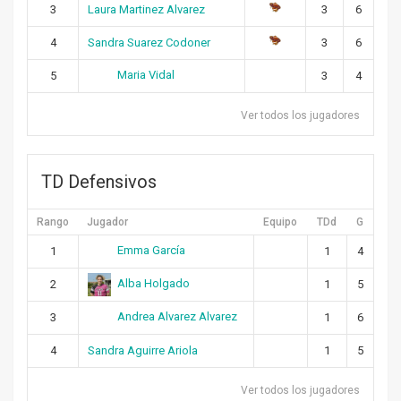
3
Laura Martinez Alvarez
3
6
4
Sandra Suarez Codoner
3
6
Maria Vidal
5
3
4
Ver todos los jugadores
TD Defensivos
Rango
Jugador
Equipo
TDd
G
Emma García
1
1
4
Alba Holgado
2
1
5
Andrea Alvarez Alvarez
3
1
6
4
Sandra Aguirre Ariola
1
5
Ver todos los jugadores