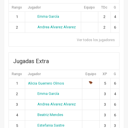
Rango
Jugador
Equipo
TDc
G
Emma García
1
2
4
Andrea Alvarez Alvarez
2
2
6
Ver todos los jugadores
Jugadas Extra
Rango
Jugador
Equipo
XP
G
1
Alicia Guerrero Olmos
5
6
Emma García
2
3
4
Andrea Alvarez Alvarez
3
3
6
Beatriz Mendes
4
3
6
Estefania Sastre
5
3
3