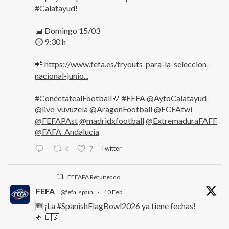
#Calatayud
!
📅 Domingo 15/03
🕤 9:30 h
📲
https://www.fefa.es/tryouts-para-la-seleccion-
nacional-junio...
#ConéctatealFootball
🏈
#FEFA
@AytoCalatayud
@live_vuvuzela
@AragonFootball
@FCFAtwi
@FEFAPAst
@madridxfootball
@ExtremaduraFAFF
@FAFA_Andalucia
Twitter
4
7
FEFAPA Retuiteado
FEFA
@fefa_spain
·
10 Feb
🆕 ¡La
#SpanishFlagBowl2026
ya tiene fechas!
🏈🇪🇸