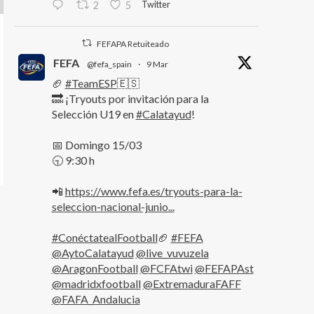
Twitter
2
5
FEFAPA Retuiteado
FEFA
@fefa_spain
·
9 Mar
🏈
#TeamESP
🇪🇸
🔜 ¡Tryouts por invitación para la
Selección U19 en
#Calatayud
!
📅 Domingo 15/03
🕤 9:30 h
📲
https://www.fefa.es/tryouts-para-la-
seleccion-nacional-junio...
#ConéctatealFootball
🏈
#FEFA
@AytoCalatayud
@live_vuvuzela
@AragonFootball
@FCFAtwi
@FEFAPAst
@madridxfootball
@ExtremaduraFAFF
@FAFA_Andalucia