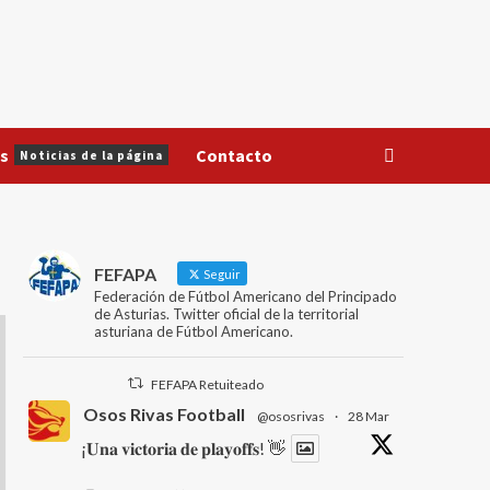
s
Contacto
Noticias de la página
FEFAPA
Seguir
Federación de Fútbol Americano del Principado
de Asturias. Twitter oficial de la territorial
asturiana de Fútbol Americano.
FEFAPA Retuiteado
Osos Rivas Football
@ososrivas
·
28 Mar
¡𝐔𝐧𝐚 𝐯𝐢𝐜𝐭𝐨𝐫𝐢𝐚 𝐝𝐞 𝐩𝐥𝐚𝐲𝐨𝐟𝐟𝐬! 👋