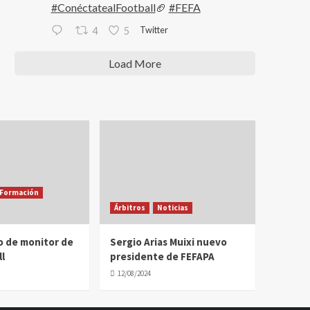
#ConéctatealFootball
🏈
#FEFA
Twitter
4
5
Load More
Formación
Árbitros
Noticias
o de monitor de
Sergio Arias Muixi nuevo
l
presidente de FEFAPA
12/08/2024