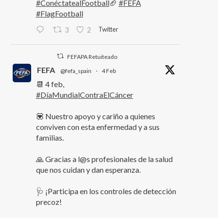
#ConéctatealFootball
🏈
#FEFA
#FlagFootball
Twitter
3
2
FEFAPA Retuiteado
FEFA
@fefa_spain
·
4 Feb
📆 4 feb,
#DíaMundialContraElCáncer
💟 Nuestro apoyo y cariño a quienes
conviven con esta enfermedad y a sus
familias.
🙏 Gracias a l@s profesionales de la salud
que nos cuidan y dan esperanza.
🩺 ¡Participa en los controles de detección
precoz!