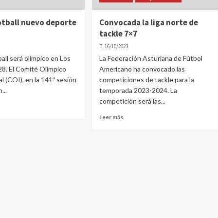
ootball nuevo deporte
Convocada la liga norte de
tackle 7×7
16/10/2023
ball será olímpico en Los
La Federación Asturiana de Fútbol
8. El Comité Olímpico
Americano ha convocado las
l (COI), en la 141ª sesión
competiciones de tackle para la
...
temporada 2023-2024. La
competición será las...
Leer más