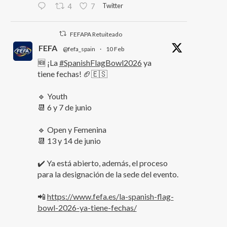
Twitter
4
7
FEFAPA Retuiteado
FEFA
@fefa_spain
·
10 Feb
🆕 ¡La
#SpanishFlagBowl2026
ya
tiene fechas! 🏈🇪🇸
🔹 Youth
📆 6 y 7 de junio
🔹 Open y Femenina
📆 13 y 14 de junio
✔️ Ya está abierto, además, el proceso
para la designación de la sede del evento.
📲
https://www.fefa.es/la-spanish-flag-
bowl-2026-ya-tiene-fechas/