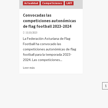
Actualidad
Competiciones
LAFF
Convocadas las
competiciones autonómicas
de flag football 2023-2024
15/10/2023
La Federación Asturiana de Flag
Football ha convocado las
competiciones autonómicas de flag
football para la temporada 2023-
2024. Las competiciones...
Leer más
P
1
d
e