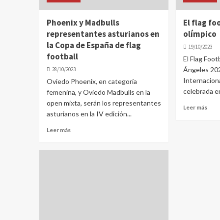
Phoenix y Madbulls
El flag f
representantes asturianos en
olímpico
la Copa de España de flag
19/10/2023
football
El Flag Foot
Ángeles 202
28/10/2023
Internaciona
Oviedo Phoenix, en categoría
celebrada en
femenina, y Oviedo Madbulls en la
open mixta, serán los representantes
Leer más
asturianos en la IV edición...
Leer más