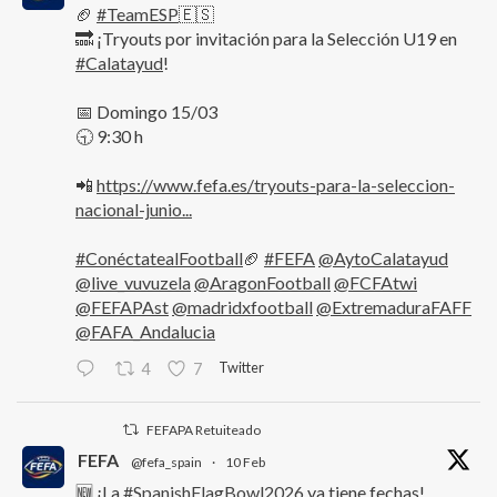
🏈
#TeamESP
🇪🇸
🔜 ¡Tryouts por invitación para la Selección U19 en
#Calatayud
!
📅 Domingo 15/03
🕤 9:30 h
📲
https://www.fefa.es/tryouts-para-la-seleccion-
nacional-junio...
#ConéctatealFootball
🏈
#FEFA
@AytoCalatayud
@live_vuvuzela
@AragonFootball
@FCFAtwi
@FEFAPAst
@madridxfootball
@ExtremaduraFAFF
@FAFA_Andalucia
Twitter
4
7
FEFAPA Retuiteado
FEFA
@fefa_spain
·
10 Feb
🆕 ¡La
#SpanishFlagBowl2026
ya tiene fechas!