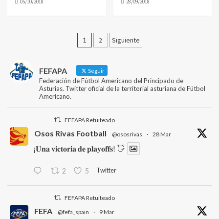
05/10/2018
28/09/2018
Paginación
1
2
Siguiente
de
entradas
FEFAPA
Seguir
Federación de Fútbol Americano del Principado de
Asturias. Twitter oficial de la territorial asturiana de Fútbol
Americano.
FEFAPA Retuiteado
Osos Rivas Football
@ososrivas
·
28 Mar
¡𝐔𝐧𝐚 𝐯𝐢𝐜𝐭𝐨𝐫𝐢𝐚 𝐝𝐞 𝐩𝐥𝐚𝐲𝐨𝐟𝐟𝐬! 👋
Twitter
2
5
FEFAPA Retuiteado
FEFA
@fefa_spain
·
9 Mar