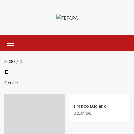
Saltar
al
contenido
Menú
primario
INICIO
C
C
Center
Franco Luciano
25/04/2021