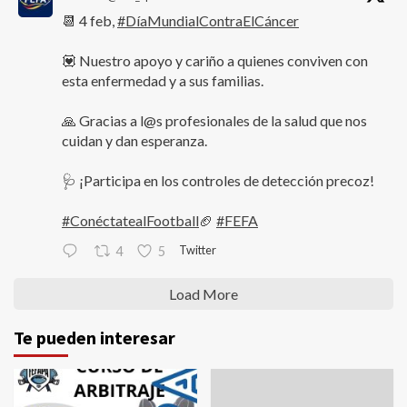
📆 4 feb,
#DíaMundialContraElCáncer
💟 Nuestro apoyo y cariño a quienes conviven con
esta enfermedad y a sus familias.
🙏 Gracias a l@s profesionales de la salud que nos
cuidan y dan esperanza.
🩺 ¡Participa en los controles de detección precoz!
#ConéctatealFootball
🏈
#FEFA
Twitter
4
5
Load More
Te pueden interesar