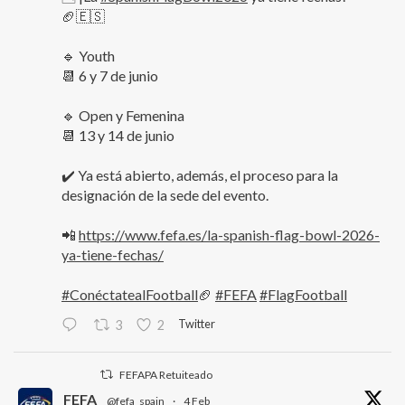
🏈🇪🇸
🔹 Youth
📆 6 y 7 de junio
🔹 Open y Femenina
📆 13 y 14 de junio
✔️ Ya está abierto, además, el proceso para la
designación de la sede del evento.
📲
https://www.fefa.es/la-spanish-flag-bowl-2026-
ya-tiene-fechas/
#ConéctatealFootball
🏈
#FEFA
#FlagFootball
Twitter
3
2
FEFAPA Retuiteado
FEFA
@fefa_spain
·
4 Feb