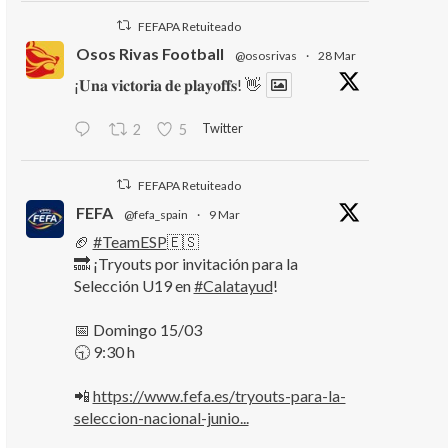
FEFAPA Retuiteado
Osos Rivas Football
@ososrivas
·
28 Mar
¡𝐔𝐧𝐚 𝐯𝐢𝐜𝐭𝐨𝐫𝐢𝐚 𝐝𝐞 𝐩𝐥𝐚𝐲𝐨𝐟𝐟𝐬! 👋
Twitter
2
5
FEFAPA Retuiteado
FEFA
@fefa_spain
·
9 Mar
🏈
#TeamESP
🇪🇸
🔜 ¡Tryouts por invitación para la
Selección U19 en
#Calatayud
!
📅 Domingo 15/03
🕤 9:30 h
📲
https://www.fefa.es/tryouts-para-la-
seleccion-nacional-junio...