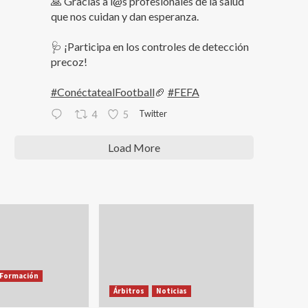
🙏 Gracias a l@s profesionales de la salud
que nos cuidan y dan esperanza.
🩺 ¡Participa en los controles de detección
precoz!
#ConéctatealFootball
🏈
#FEFA
Twitter
4
5
Load More
Formación
Árbitros
Noticias