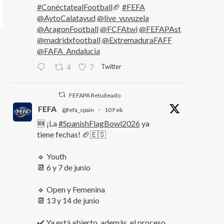
#ConéctatealFootball
🏈
#FEFA
@AytoCalatayud
@live_vuvuzela
@AragonFootball
@FCFAtwi
@FEFAPAst
@madridxfootball
@ExtremaduraFAFF
@FAFA_Andalucia
Twitter
4
7
FEFAPA Retuiteado
FEFA
@fefa_spain
·
10 Feb
🆕 ¡La
#SpanishFlagBowl2026
ya
tiene fechas! 🏈🇪🇸
🔹 Youth
📆 6 y 7 de junio
🔹 Open y Femenina
📆 13 y 14 de junio
✔️ Ya está abierto, además, el proceso