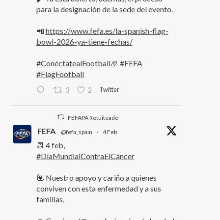
para la designación de la sede del evento.
📲
https://www.fefa.es/la-spanish-flag-
bowl-2026-ya-tiene-fechas/
#ConéctatealFootball
🏈
#FEFA
#FlagFootball
Twitter
3
2
FEFAPA Retuiteado
FEFA
@fefa_spain
·
4 Feb
📆 4 feb,
#DíaMundialContraElCáncer
💟 Nuestro apoyo y cariño a quienes
conviven con esta enfermedad y a sus
familias.