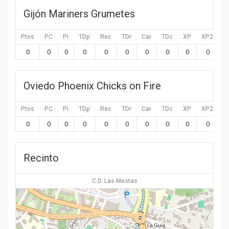
Gijón Mariners Grumetes
Ptos
PC
PI
TDp
Rec
TDr
Car
TDc
XP
XP2
X
0
0
0
0
0
0
0
0
0
0
Oviedo Phoenix Chicks on Fire
Ptos
PC
PI
TDp
Rec
TDr
Car
TDc
XP
XP2
X
0
0
0
0
0
0
0
0
0
0
Recinto
C.D. Las Mestas