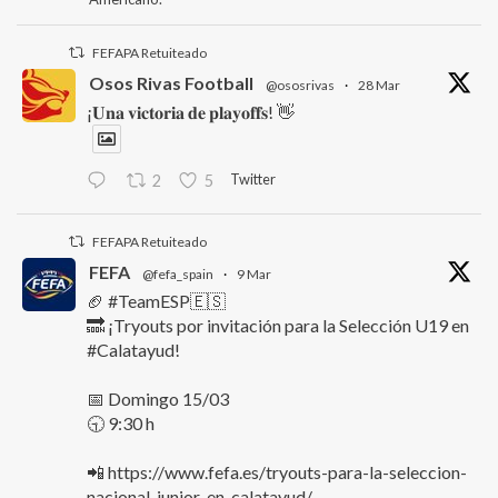
FEFAPA Retuiteado
Osos Rivas Football
@ososrivas
·
28 Mar
¡𝐔𝐧𝐚 𝐯𝐢𝐜𝐭𝐨𝐫𝐢𝐚 𝐝𝐞 𝐩𝐥𝐚𝐲𝐨𝐟𝐟𝐬! 👋
Twitter
2
5
FEFAPA Retuiteado
FEFA
@fefa_spain
·
9 Mar
🏈 #TeamESP🇪🇸
🔜 ¡Tryouts por invitación para la Selección U19 en
#Calatayud!
📅 Domingo 15/03
🕤 9:30 h
📲 https://www.fefa.es/tryouts-para-la-seleccion-
nacional-junior-en-calatayud/