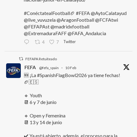
#ConéctatealFootball🏈 #FEFA @AytoCalatayud
@live_vuvuzela @AragonFootball @FCFAtwi
@FEFAPAst @madridxfootball
@ExtremaduraFAFF @FAFA_Andalucia
Twitter
4
7
FEFAPA Retuiteado
FEFA
@fefa_spain
·
10 Feb
🆕 ¡La #SpanishFlagBowl2026 ya tiene fechas!
🏈🇪🇸
🔹 Youth
📆 6 y 7 de junio
🔹 Open y Femenina
📆 13 y 14 de junio
✔️ Ya está abierto, además, el proceso para la