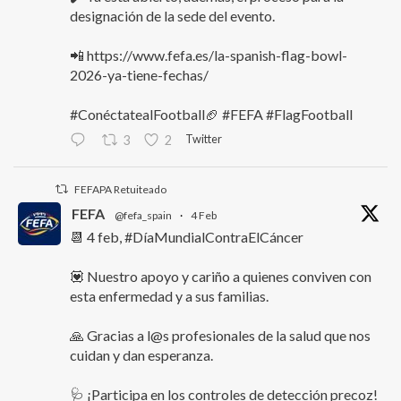
designación de la sede del evento.
📲 https://www.fefa.es/la-spanish-flag-bowl-
2026-ya-tiene-fechas/
#ConéctatealFootball🏈 #FEFA #FlagFootball
Twitter
3
2
FEFAPA Retuiteado
FEFA
@fefa_spain
·
4 Feb
📆 4 feb, #DíaMundialContraElCáncer
💟 Nuestro apoyo y cariño a quienes conviven con
esta enfermedad y a sus familias.
🙏 Gracias a l@s profesionales de la salud que nos
cuidan y dan esperanza.
🩺 ¡Participa en los controles de detección precoz!