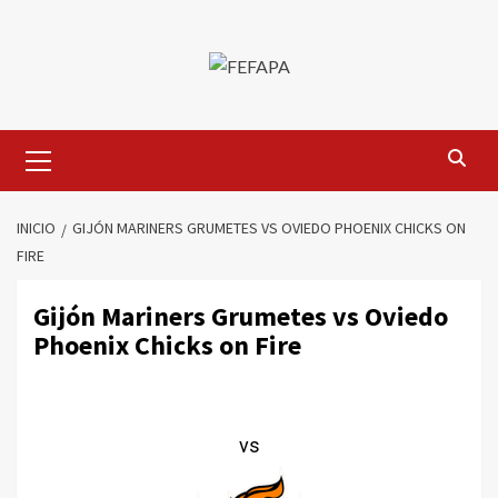
Saltar
al
contenido
Menú
primario
INICIO
GIJÓN MARINERS GRUMETES VS OVIEDO PHOENIX CHICKS ON
FIRE
Gijón Mariners Grumetes vs Oviedo
Phoenix Chicks on Fire
vs