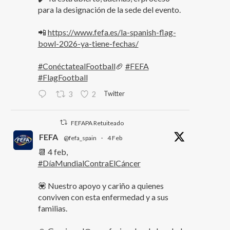
para la designación de la sede del evento.
📲
https://www.fefa.es/la-spanish-flag-
bowl-2026-ya-tiene-fechas/
#ConéctatealFootball
🏈
#FEFA
#FlagFootball
Twitter
3
2
FEFAPA Retuiteado
FEFA
@fefa_spain
·
4 Feb
📆 4 feb,
#DíaMundialContraElCáncer
💟 Nuestro apoyo y cariño a quienes
conviven con esta enfermedad y a sus
familias.