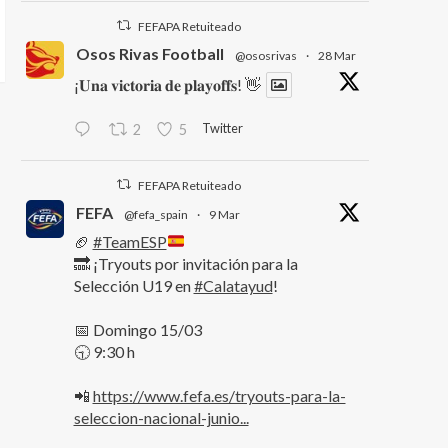
FEFAPA Retuiteado
Osos Rivas Football
@ososrivas
·
28 Mar
¡𝐔𝐧𝐚 𝐯𝐢𝐜𝐭𝐨𝐫𝐢𝐚 𝐝𝐞 𝐩𝐥𝐚𝐲𝐨𝐟𝐟𝐬! 👋
Twitter
2
5
FEFAPA Retuiteado
FEFA
@fefa_spain
·
9 Mar
🏈
#TeamESP
🔜 ¡Tryouts por invitación para la
Selección U19 en
#Calatayud
!
📅 Domingo 15/03
🕤 9:30 h
📲
https://www.fefa.es/tryouts-para-la-
seleccion-nacional-junio...