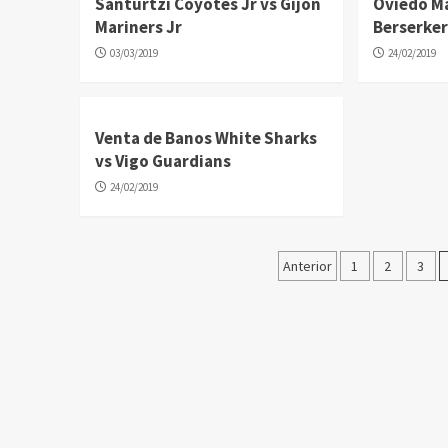
Santurtzi Coyotes Jr vs Gijón
Oviedo Ma
Mariners Jr
Berserke
03/03/2019
24/02/2019
Venta de Banos White Sharks
vs Vigo Guardians
24/02/2019
Paginación
Anterior
1
2
3
de
entradas