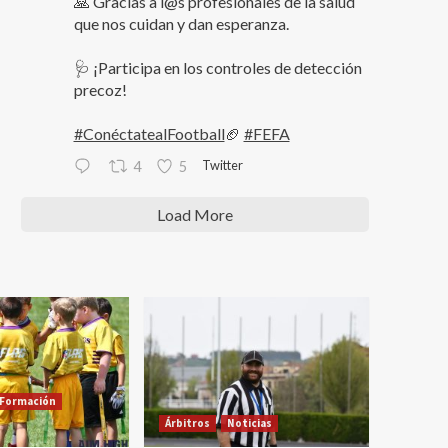
🙏 Gracias a l@s profesionales de la salud
que nos cuidan y dan esperanza.
🩺 ¡Participa en los controles de detección
precoz!
#ConéctatealFootball
🏈
#FEFA
Twitter
4
5
Load More
Formación
Árbitros
Noticias