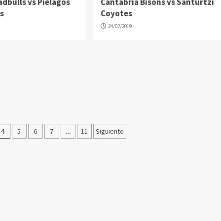
dbulls vs Pielagos
Cantabria Bisons vs Santurtzi
rs
Coyotes
24/02/2019
4
5
6
7
…
11
Siguiente