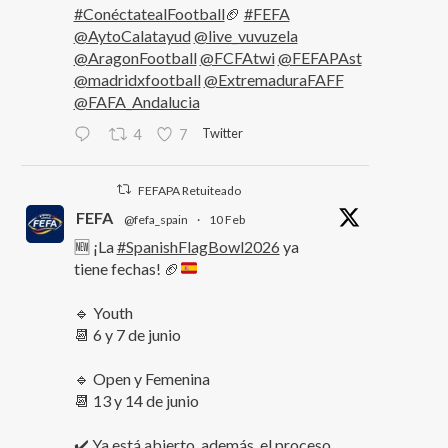
#ConéctatealFootball
🏈
#FEFA
@AytoCalatayud
@live_vuvuzela
@AragonFootball
@FCFAtwi
@FEFAPAst
@madridxfootball
@ExtremaduraFAFF
@FAFA_Andalucia
Twitter
4
7
FEFAPA Retuiteado
FEFA
@fefa_spain
·
10 Feb
🆕 ¡La
#SpanishFlagBowl2026
ya
tiene fechas!
🏈
🔹 Youth
📆 6 y 7 de junio
🔹 Open y Femenina
📆 13 y 14 de junio
✔️ Ya está abierto, además, el proceso