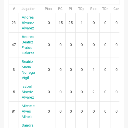
#
Jugador
Ptos
PC
PI
TDp
Rec
TDr
Car
T
Andrea
23
Alvarez
0
15
25
1
0
0
0
Alvarez
Andrea
Beatriz
47
0
0
0
0
0
0
0
Frutos
Galarza
Beatriz
Maria
3
0
0
0
0
1
0
0
Noriega
Vigil
Isabel
5
Sineriz
0
0
0
0
2
0
0
Alvarez
Michele
81
Alves
0
0
0
0
0
0
0
Minelli
Sandra