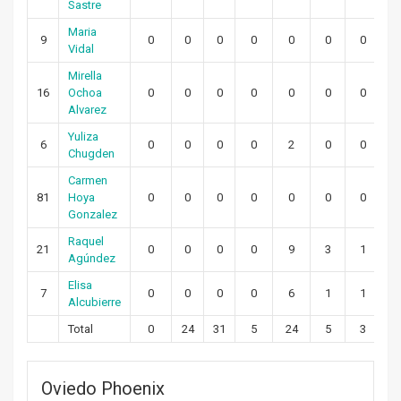
Sastre
Maria
9
0
0
0
0
0
0
0
Vidal
Mirella
16
Ochoa
0
0
0
0
0
0
0
Alvarez
Yuliza
6
0
0
0
0
2
0
0
Chugden
Carmen
81
Hoya
0
0
0
0
0
0
0
Gonzalez
Raquel
21
0
0
0
0
9
3
1
Agúndez
Elisa
7
0
0
0
0
6
1
1
Alcubierre
Total
0
24
31
5
24
5
3
Oviedo Phoenix