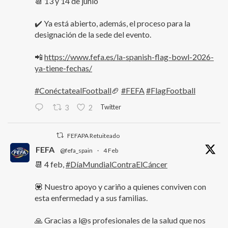
📆 13 y 14 de junio
✔️ Ya está abierto, además, el proceso para la
designación de la sede del evento.
📲
https://www.fefa.es/la-spanish-flag-bowl-2026-
ya-tiene-fechas/
#ConéctatealFootball
🏈
#FEFA
#FlagFootball
Twitter
3
2
FEFAPA Retuiteado
FEFA
@fefa_spain
·
4 Feb
📆 4 feb,
#DíaMundialContraElCáncer
💟 Nuestro apoyo y cariño a quienes conviven con
esta enfermedad y a sus familias.
🙏 Gracias a l@s profesionales de la salud que nos