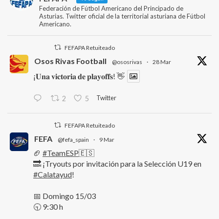
Federación de Fútbol Americano del Principado de
Asturias. Twitter oficial de la territorial asturiana de Fútbol
Americano.
FEFAPA Retuiteado
Osos Rivas Football
@ososrivas
·
28 Mar
¡𝐔𝐧𝐚 𝐯𝐢𝐜𝐭𝐨𝐫𝐢𝐚 𝐝𝐞 𝐩𝐥𝐚𝐲𝐨𝐟𝐟𝐬! 👋
Twitter
2
5
FEFAPA Retuiteado
FEFA
@fefa_spain
·
9 Mar
🏈
#TeamESP
🇪🇸
🔜 ¡Tryouts por invitación para la Selección U19 en
#Calatayud
!
📅 Domingo 15/03
🕤 9:30 h