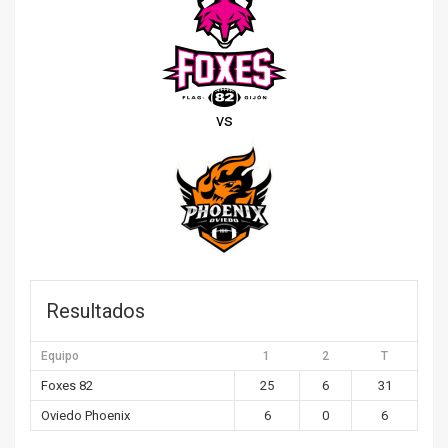
vs
Resultados
Equipo
1
2
T
Foxes 82
25
6
31
Oviedo Phoenix
6
0
6