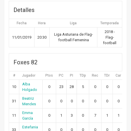
Detalles
Fecha
Hora
Liga
Temporada
2018 -
Liga Asturiana de Flag-
11/01/2019
20:30
Flag-
football Femenina
football
Foxes 82
#
Jugador
Ptos
PC
PI
TDp
Rec
TDr
Car
T
Alba
10
0
23
28
5
0
0
0
Holgado
Beatriz
31
0
0
0
0
0
0
0
Mendes
Emma
11
0
1
3
0
7
1
1
García
Estefania
33
0
0
0
0
0
0
0