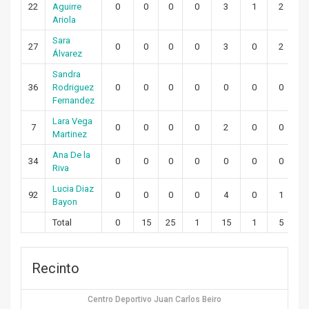
22
Aguirre
0
0
0
0
3
1
2
Ariola
Sara
27
0
0
0
0
3
0
2
Álvarez
Sandra
36
Rodriguez
0
0
0
0
0
0
0
Fernandez
Lara Vega
7
0
0
0
0
2
0
0
Martinez
Ana De la
34
0
0
0
0
0
0
0
Riva
Lucia Diaz
92
0
0
0
0
4
0
1
Bayon
Total
0
15
25
1
15
1
5
Recinto
Centro Deportivo Juan Carlos Beiro