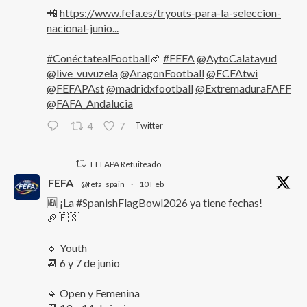
📲
https://www.fefa.es/tryouts-para-la-seleccion-
nacional-junio...
#ConéctatealFootball
🏈
#FEFA
@AytoCalatayud
@live_vuvuzela
@AragonFootball
@FCFAtwi
@FEFAPAst
@madridxfootball
@ExtremaduraFAFF
@FAFA_Andalucia
Twitter
4
7
FEFAPA Retuiteado
FEFA
@fefa_spain
·
10 Feb
🆕 ¡La
#SpanishFlagBowl2026
ya tiene fechas!
🏈🇪🇸
🔹 Youth
📆 6 y 7 de junio
🔹 Open y Femenina