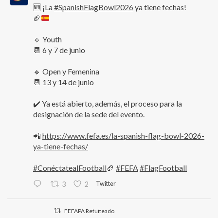
🆕 ¡La
#SpanishFlagBowl2026
ya tiene fechas!
🏈
🔹 Youth
📆 6 y 7 de junio
🔹 Open y Femenina
📆 13 y 14 de junio
✔️ Ya está abierto, además, el proceso para la
designación de la sede del evento.
📲
https://www.fefa.es/la-spanish-flag-bowl-2026-
ya-tiene-fechas/
#ConéctatealFootball
🏈
#FEFA
#FlagFootball
Twitter
3
2
FEFAPA Retuiteado