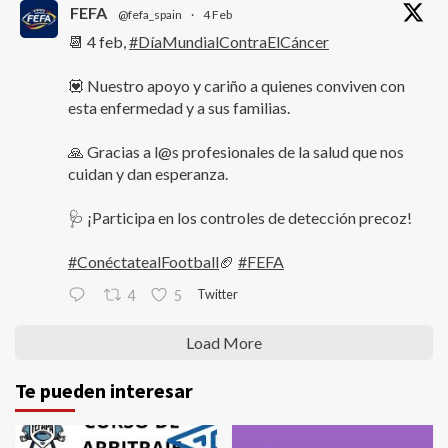
FEFA
@fefa_spain
·
4 Feb
📆 4 feb,
#DíaMundialContraElCáncer
💟 Nuestro apoyo y cariño a quienes conviven con
esta enfermedad y a sus familias.
🙏 Gracias a l@s profesionales de la salud que nos
cuidan y dan esperanza.
🩺 ¡Participa en los controles de detección precoz!
#ConéctatealFootball
🏈
#FEFA
Twitter
4
5
Load More
Te pueden interesar