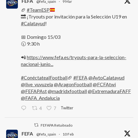
FEFA
@fefa_spain
·
9 Mar
🏈
#TeamESP
🔜 ¡Tryouts por invitación para la Selección U19 en
#Calatayud
!
📅 Domingo 15/03
🕤 9:30 h
📲
https://www.fefa.es/tryouts-para-la-seleccion-
nacional-junio...
#ConéctatealFootball
🏈
#FEFA
@AytoCalatayud
@live_vuvuzela
@AragonFootball
@FCFAtwi
@FEFAPAst
@madridxfootball
@ExtremaduraFAFF
@FAFA_Andalucia
Twitter
4
7
FEFAPA Retuiteado
FEFA
@fefa_spain
·
10 Feb