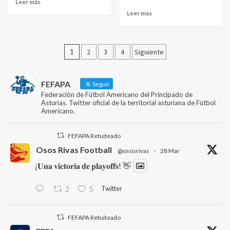
Leer más
Leer más
Paginación
1
2
3
4
Siguiente
de
entradas
FEFAPA
Seguir
Federación de Fútbol Americano del Principado de
Asturias. Twitter oficial de la territorial asturiana de Fútbol
Americano.
FEFAPA Retuiteado
Osos Rivas Football
@ososrivas
·
28 Mar
¡𝐔𝐧𝐚 𝐯𝐢𝐜𝐭𝐨𝐫𝐢𝐚 𝐝𝐞 𝐩𝐥𝐚𝐲𝐨𝐟𝐟𝐬! 👋
Twitter
2
5
FEFAPA Retuiteado