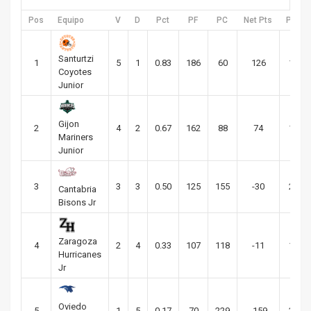
Pos
Equipo
V
D
Pct
PF
PC
Net Pts
PA Pc
Santurtzi
1
5
1
0.83
186
60
126
10.00
Coyotes
Junior
Gijon
2
4
2
0.67
162
88
74
14.67
Mariners
Junior
3
3
3
0.50
125
155
-30
25.83
Cantabria
Bisons Jr
Zaragoza
4
2
4
0.33
107
118
-11
19.67
Hurricanes
Jr
Oviedo
5
1
5
0.17
70
229
-159
38.17