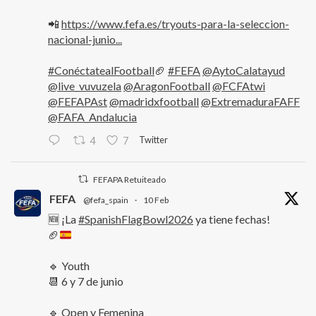
📲
https://www.fefa.es/tryouts-para-la-seleccion-
nacional-junio...
#ConéctatealFootball
🏈
#FEFA
@AytoCalatayud
@live_vuvuzela
@AragonFootball
@FCFAtwi
@FEFAPAst
@madridxfootball
@ExtremaduraFAFF
@FAFA_Andalucia
Twitter
4
7
FEFAPA Retuiteado
FEFA
@fefa_spain
·
10 Feb
🆕 ¡La
#SpanishFlagBowl2026
ya tiene fechas!
🏈
🔹 Youth
📆 6 y 7 de junio
🔹 Open y Femenina