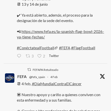
📆 13 y 14 de junio
✔️ Ya está abierto, además, el proceso para la
designación de la sede del evento.
📲
https://www.fefa.es/la-spanish-flag-bowl-2026-
ya-tiene-fechas/
#ConéctatealFootball
🏈
#FEFA
#FlagFootball
Twitter
3
2
FEFAPA Retuiteado
FEFA
@fefa_spain
·
4 Feb
📆 4 feb,
#DíaMundialContraElCáncer
💟 Nuestro apoyo y cariño a quienes conviven con
esta enfermedad y a sus familias.
🙏 Gracias a l@s profesionales de la salud que nos