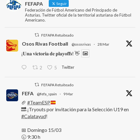
FEFAPA
Seguir
Federación de Fútbol Americano del Principado de
Asturias. Twitter oficial de la territorial asturiana de Fútbol
Americano.
FEFAPA Retuiteado
Osos Rivas Football
@ososrivas
·
28 Mar
¡𝐔𝐧𝐚 𝐯𝐢𝐜𝐭𝐨𝐫𝐢𝐚 𝐝𝐞 𝐩𝐥𝐚𝐲𝐨𝐟𝐟𝐬! 👋
Twitter
2
5
FEFAPA Retuiteado
FEFA
@fefa_spain
·
9 Mar
🏈
#TeamESP
🔜 ¡Tryouts por invitación para la Selección U19 en
#Calatayud
!
📅 Domingo 15/03
🕤 9:30 h