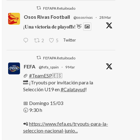
FEFAPA Retuiteado
Osos Rivas Football
@ososrivas
·
28 Mar
¡𝐔𝐧𝐚 𝐯𝐢𝐜𝐭𝐨𝐫𝐢𝐚 𝐝𝐞 𝐩𝐥𝐚𝐲𝐨𝐟𝐟𝐬! 👋
Twitter
2
5
FEFAPA Retuiteado
FEFA
@fefa_spain
·
9 Mar
🏈
#TeamESP
🇪🇸
🔜 ¡Tryouts por invitación para la
Selección U19 en
#Calatayud
!
📅 Domingo 15/03
🕤 9:30 h
📲
https://www.fefa.es/tryouts-para-la-
seleccion-nacional-junio...