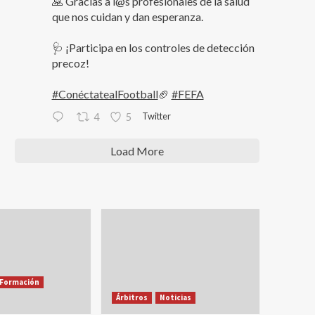
🙏 Gracias a l@s profesionales de la salud
que nos cuidan y dan esperanza.
🩺 ¡Participa en los controles de detección
precoz!
#ConéctatealFootball
🏈
#FEFA
Twitter
4
5
Load More
Formación
Árbitros
Noticias