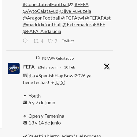
#ConéctatealFootball
🏈
#FEFA
@AytoCalatayud
@live_vuvuzela
@AragonFootball
@FCFAtwi
@FEFAPAst
@madridxfootball
@ExtremaduraFAFF
@FAFA_Andalucia
Twitter
4
7
FEFAPA Retuiteado
FEFA
@fefa_spain
·
10 Feb
🆕 ¡La
#SpanishFlagBowl2026
ya
tiene fechas! 🏈🇪🇸
🔹 Youth
📆 6 y 7 de junio
🔹 Open y Femenina
📆 13 y 14 de junio
✔️ Ya está abierto, además, el proceso