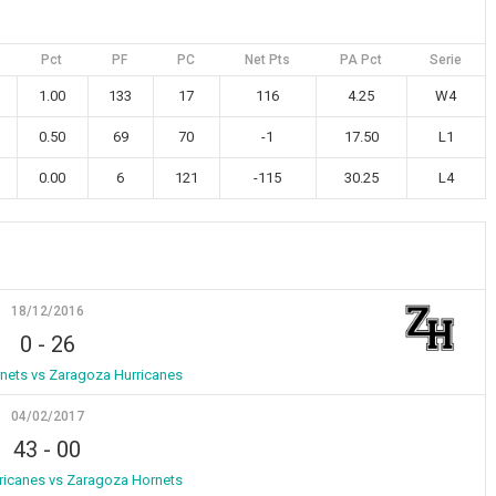
Pct
PF
PC
Net Pts
PA Pct
Serie
1.00
133
17
116
4.25
W4
0.50
69
70
-1
17.50
L1
0.00
6
121
-115
30.25
L4
18/12/2016
0
-
26
nets vs Zaragoza Hurricanes
04/02/2017
43
-
00
ricanes vs Zaragoza Hornets