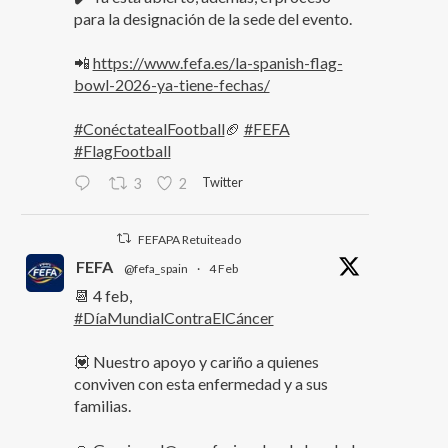
para la designación de la sede del evento.
📲
https://www.fefa.es/la-spanish-flag-
bowl-2026-ya-tiene-fechas/
#ConéctatealFootball
🏈
#FEFA
#FlagFootball
Twitter
3
2
FEFAPA Retuiteado
FEFA
@fefa_spain
·
4 Feb
📆 4 feb,
#DíaMundialContraElCáncer
💟 Nuestro apoyo y cariño a quienes
conviven con esta enfermedad y a sus
familias.