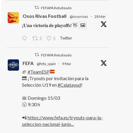
FEFAPA Retuiteado
Osos Rivas Football
@ososrivas
·
28 Mar
¡𝐔𝐧𝐚 𝐯𝐢𝐜𝐭𝐨𝐫𝐢𝐚 𝐝𝐞 𝐩𝐥𝐚𝐲𝐨𝐟𝐟𝐬! 👋
Twitter
2
5
FEFAPA Retuiteado
FEFA
@fefa_spain
·
9 Mar
🏈
#TeamESP
🔜 ¡Tryouts por invitación para la
Selección U19 en
#Calatayud
!
📅 Domingo 15/03
🕤 9:30 h
📲
https://www.fefa.es/tryouts-para-la-
seleccion-nacional-junio...