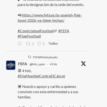
para la designación de la sede del evento.
📲
https://www.fefa.es/la-spanish-flag-
bowl-2026-ya-tiene-fechas/
#ConéctatealFootball
🏈
#FEFA
#FlagFootball
Twitter
3
2
FEFAPA Retuiteado
FEFA
@fefa_spain
·
4 Feb
📆 4 feb,
#DíaMundialContraElCáncer
💟 Nuestro apoyo y cariño a quienes
conviven con esta enfermedad y a sus
familias.