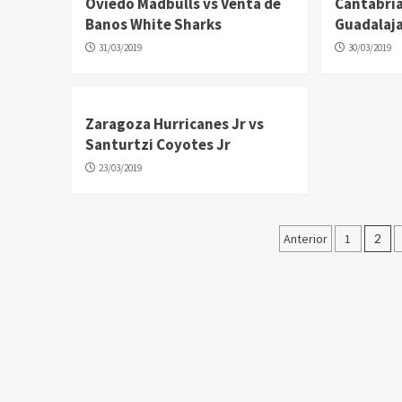
Oviedo Madbulls vs Venta de
Cantabria
Banos White Sharks
Guadalaja
31/03/2019
30/03/2019
Zaragoza Hurricanes Jr vs
Santurtzi Coyotes Jr
23/03/2019
Paginació
Anterior
1
2
de
entradas