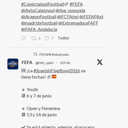
#ConéctatealFootball
🏈
#FEFA
@AytoCalatayud
@live_vuvuzela
@AragonFootball
@FCFAtwi
@FEFAPAst
@madridxfootball
@ExtremaduraFAFF
@FAFA_Andalucia
Twitter
4
7
FEFAPA Retuiteado
FEFA
@fefa_spain
·
10 Feb
🆕 ¡La
#SpanishFlagBowl2026
ya
tiene fechas!
🏈
🔹 Youth
📆 6 y 7 de junio
🔹 Open y Femenina
📆 13 y 14 de junio
✔️ Ya está abierto, además, el proceso