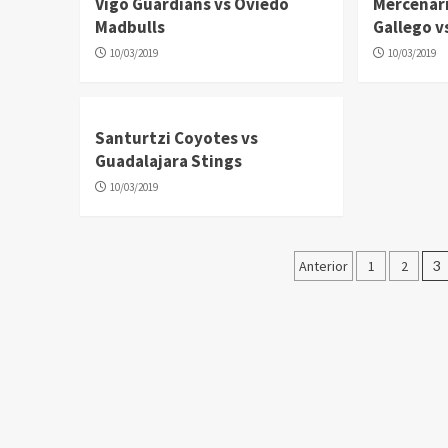
Vigo Guardians vs Oviedo
Mercenari
Madbulls
Gallego v
10/03/2019
10/03/2019
Santurtzi Coyotes vs
Guadalajara Stings
10/03/2019
Paginación
Anterior
1
2
3
de
entradas