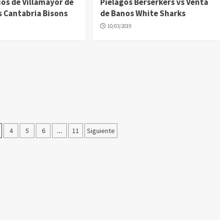
os de Villamayor de
Pielagos Berserkers vs Venta
s Cantabria Bisons
de Banos White Sharks
10/03/2019
4
5
6
…
11
Siguiente