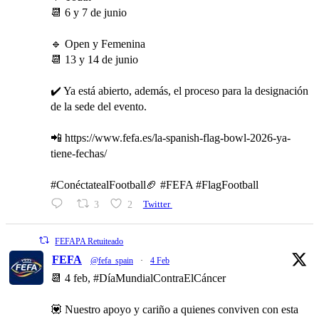
📆 6 y 7 de junio
🔹 Open y Femenina
📆 13 y 14 de junio
✔️ Ya está abierto, además, el proceso para la designación
de la sede del evento.
📲 https://www.fefa.es/la-spanish-flag-bowl-2026-ya-
tiene-fechas/
#ConéctatealFootball🏈 #FEFA #FlagFootball
3
2
Twitter
FEFAPA Retuiteado
FEFA
@fefa_spain
·
4 Feb
📆 4 feb, #DíaMundialContraElCáncer
💟 Nuestro apoyo y cariño a quienes conviven con esta