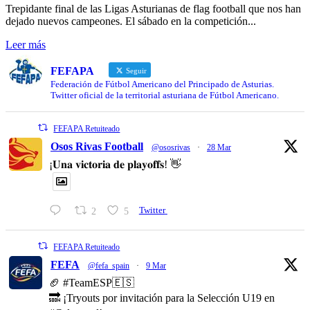
Trepidante final de las Ligas Asturianas de flag football que nos han
dejado nuevos campeones. El sábado en la competición...
Leer más
FEFAPA
Seguir
Federación de Fútbol Americano del Principado de Asturias.
Twitter oficial de la territorial asturiana de Fútbol Americano.
FEFAPA Retuiteado
Osos Rivas Football
@ososrivas
·
28 Mar
¡𝐔𝐧𝐚 𝐯𝐢𝐜𝐭𝐨𝐫𝐢𝐚 𝐝𝐞 𝐩𝐥𝐚𝐲𝐨𝐟𝐟𝐬! 👋
2
5
Twitter
FEFAPA Retuiteado
FEFA
@fefa_spain
·
9 Mar
🏈 #TeamESP🇪🇸
🔜 ¡Tryouts por invitación para la Selección U19 en