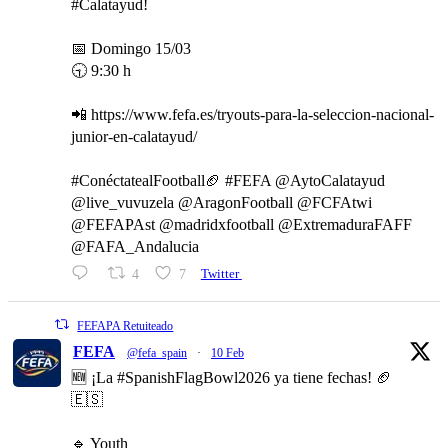
#Calatayud!
📅 Domingo 15/03
🕤 9:30 h
📲 https://www.fefa.es/tryouts-para-la-seleccion-nacional-
junior-en-calatayud/
#ConéctatealFootball🏈 #FEFA @AytoCalatayud
@live_vuvuzela @AragonFootball @FCFAtwi
@FEFAPAst @madridxfootball @ExtremaduraFAFF
@FAFA_Andalucia
4
7
Twitter
FEFAPA Retuiteado
FEFA
@fefa_spain
·
10 Feb
🆕 ¡La #SpanishFlagBowl2026 ya tiene fechas! 🏈
🇪🇸
🔹 Youth