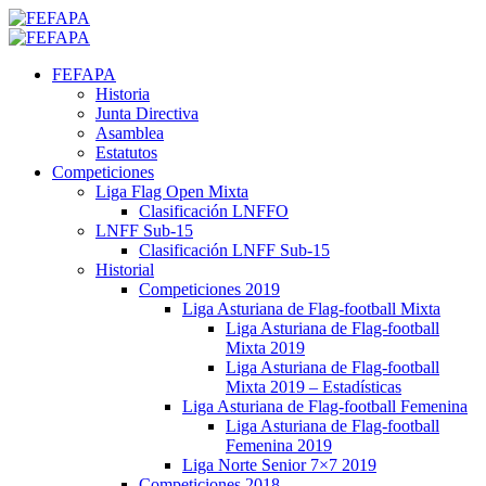
Saltar
al
Menú
contenido
primario
FEFAPA
Historia
Junta Directiva
Asamblea
Estatutos
Competiciones
Liga Flag Open Mixta
Clasificación LNFFO
LNFF Sub-15
Clasificación LNFF Sub-15
Historial
Competiciones 2019
Liga Asturiana de Flag-football Mixta
Liga Asturiana de Flag-football
Mixta 2019
Liga Asturiana de Flag-football
Mixta 2019 – Estadísticas
Liga Asturiana de Flag-football Femenina
Liga Asturiana de Flag-football
Femenina 2019
Liga Norte Senior 7×7 2019
Competiciones 2018