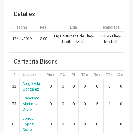
Detalles
Fecha
Hora
Liga
Temporada
Liga Asturiana de Flag-
2019 - Flag-
17/11/2019
12:00
football Mixta
football
Cantabria Bisons
#
Jugador
Ptos
PC
PI
TDp
Rec
TDr
Car
T
Diego Vila
32
0
0
0
0
0
0
0
González
Francisco
77
Martinez
0
0
0
0
5
1
0
Otero
Joaquin
66
Lopez
0
0
0
0
0
0
0
Cobo