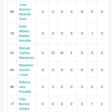
Jose
Antonio
84
0
0
0
0
8
0
0
Miranda
Cires
Kevin
Alberto
70
0
0
0
0
9
1
0
Benitez
Recalde
Manuel
23
Cantera
0
27
53
3
0
0
0
Marquinez
Maximino
66
Garrido
0
0
0
0
0
0
0
Lecue
Rebeca
83
Jara
0
0
0
0
0
0
0
Recalde
Yulia
17
Barrera
0
0
0
0
5
1
2
Garana