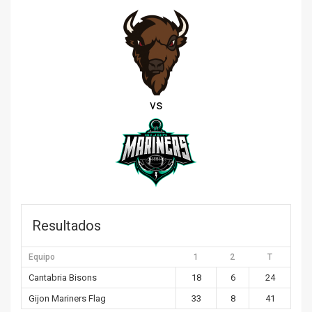
vs
Resultados
Equipo
1
2
T
Cantabria Bisons
18
6
24
Gijon Mariners Flag
33
8
41