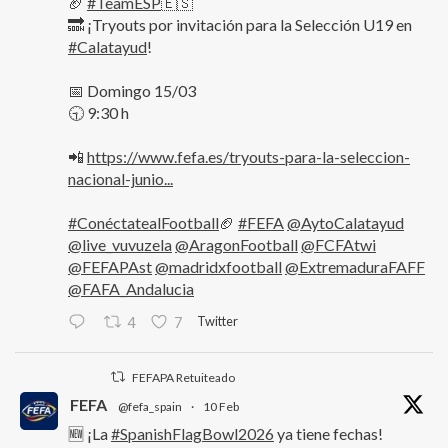
🏈
#TeamESP
🇪🇸
🔜 ¡Tryouts por invitación para la Selección U19 en
#Calatayud
!
📅 Domingo 15/03
🕤 9:30 h
📲
https://www.fefa.es/tryouts-para-la-seleccion-
nacional-junio...
#ConéctatealFootball
🏈
#FEFA
@AytoCalatayud
@live_vuvuzela
@AragonFootball
@FCFAtwi
@FEFAPAst
@madridxfootball
@ExtremaduraFAFF
@FAFA_Andalucia
Twitter
4
7
FEFAPA Retuiteado
FEFA
@fefa_spain
·
10 Feb
🆕 ¡La
#SpanishFlagBowl2026
ya tiene fechas!