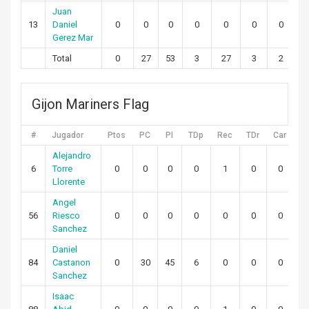
Juan
13
Daniel
0
0
0
0
0
0
0
Gerez Mar
Total
0
27
53
3
27
3
2
Gijon Mariners Flag
#
Jugador
Ptos
PC
PI
TDp
Rec
TDr
Car
T
Alejandro
6
Torre
0
0
0
0
1
0
0
Llorente
Angel
56
Riesco
0
0
0
0
0
0
0
Sanchez
Daniel
84
Castanon
0
30
45
6
0
0
0
Sanchez
Isaac