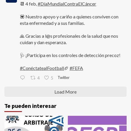
📆 4 feb,
#DíaMundialContraElCáncer
💟 Nuestro apoyo y cariño a quienes conviven con
esta enfermedad y a sus familias.
🙏 Gracias a l@s profesionales de la salud que nos
cuidan y dan esperanza.
🩺 ¡Participa en los controles de detección precoz!
#ConéctatealFootball
🏈
#FEFA
Twitter
4
5
Load More
Te pueden interesar