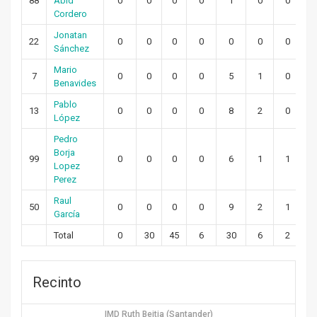
88
Abid
0
0
0
0
1
0
0
Cordero
Jonatan
22
0
0
0
0
0
0
0
Sánchez
Mario
7
0
0
0
0
5
1
0
Benavides
Pablo
13
0
0
0
0
8
2
0
López
Pedro
Borja
99
0
0
0
0
6
1
1
Lopez
Perez
Raul
50
0
0
0
0
9
2
1
García
Total
0
30
45
6
30
6
2
Recinto
IMD Ruth Beitia (Santander)