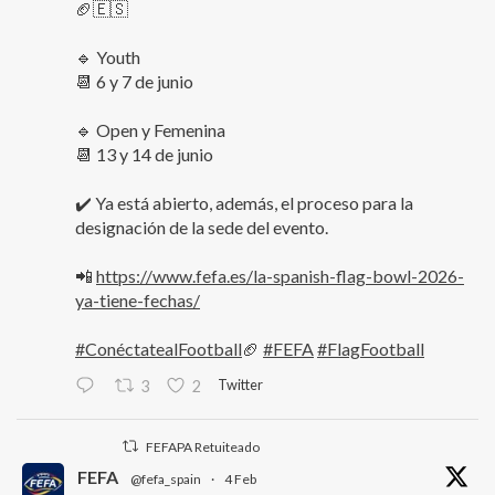
🏈🇪🇸
🔹 Youth
📆 6 y 7 de junio
🔹 Open y Femenina
📆 13 y 14 de junio
✔️ Ya está abierto, además, el proceso para la
designación de la sede del evento.
📲
https://www.fefa.es/la-spanish-flag-bowl-2026-
ya-tiene-fechas/
#ConéctatealFootball
🏈
#FEFA
#FlagFootball
Twitter
3
2
FEFAPA Retuiteado
FEFA
@fefa_spain
·
4 Feb