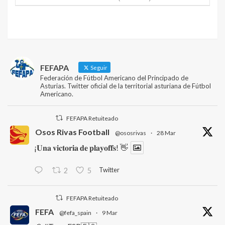
FEFAPA
Seguir
Federación de Fútbol Americano del Principado de
Asturias. Twitter oficial de la territorial asturiana de Fútbol
Americano.
FEFAPA Retuiteado
Osos Rivas Football
@ososrivas
·
28 Mar
¡𝐔𝐧𝐚 𝐯𝐢𝐜𝐭𝐨𝐫𝐢𝐚 𝐝𝐞 𝐩𝐥𝐚𝐲𝐨𝐟𝐟𝐬! 👋
Twitter
2
5
FEFAPA Retuiteado
FEFA
@fefa_spain
·
9 Mar