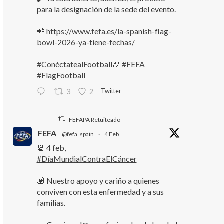
para la designación de la sede del evento.
📲
https://www.fefa.es/la-spanish-flag-
bowl-2026-ya-tiene-fechas/
#ConéctatealFootball
🏈
#FEFA
#FlagFootball
Twitter
3
2
FEFAPA Retuiteado
FEFA
@fefa_spain
·
4 Feb
📆 4 feb,
#DíaMundialContraElCáncer
💟 Nuestro apoyo y cariño a quienes
conviven con esta enfermedad y a sus
familias.