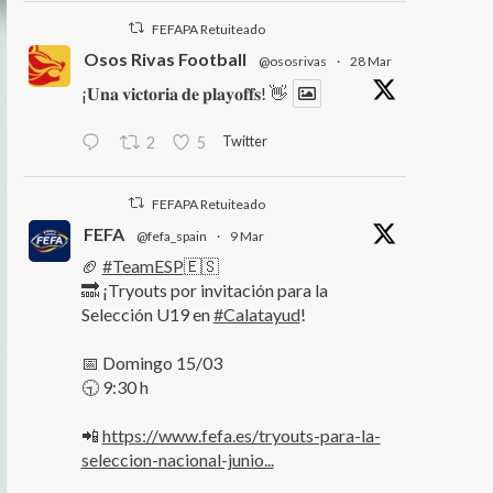
FEFAPA Retuiteado
Osos Rivas Football
@ososrivas
·
28 Mar
¡𝐔𝐧𝐚 𝐯𝐢𝐜𝐭𝐨𝐫𝐢𝐚 𝐝𝐞 𝐩𝐥𝐚𝐲𝐨𝐟𝐟𝐬! 👋
Twitter
2
5
FEFAPA Retuiteado
FEFA
@fefa_spain
·
9 Mar
🏈
#TeamESP
🇪🇸
🔜 ¡Tryouts por invitación para la
Selección U19 en
#Calatayud
!
📅 Domingo 15/03
🕤 9:30 h
📲
https://www.fefa.es/tryouts-para-la-
seleccion-nacional-junio...