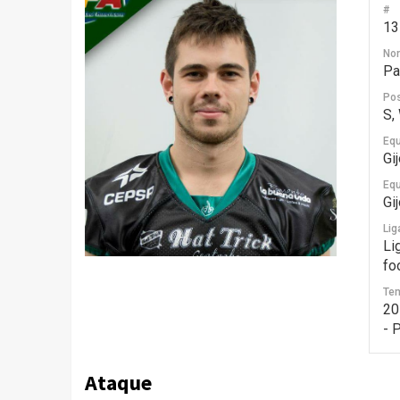
#
13
No
Pa
Pos
S,
Equ
Gi
Equ
Gi
Lig
Li
fo
Te
20
- 
Ataque