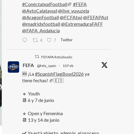
#ConéctatealFootball
🏈
#FEFA
@AytoCalatayud
@live_vuvuzela
@AragonFootball
@FCFAtwi
@FEFAPAst
@madridxfootball
@ExtremaduraFAFF
@FAFA_Andalucia
Twitter
4
7
FEFAPA Retuiteado
FEFA
@fefa_spain
·
10 Feb
🆕 ¡La
#SpanishFlagBowl2026
ya
tiene fechas! 🏈🇪🇸
🔹 Youth
📆 6 y 7 de junio
🔹 Open y Femenina
📆 13 y 14 de junio
✔️ Ya está abierto, además, el proceso