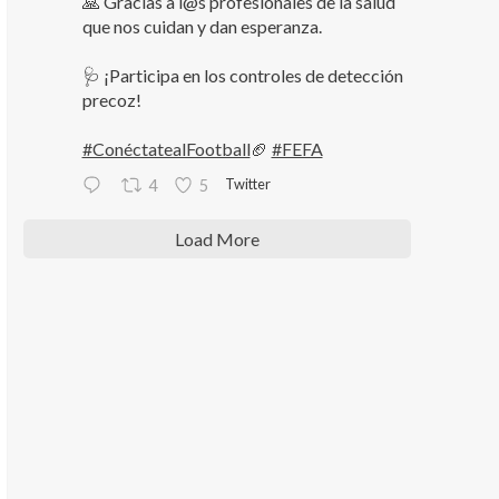
🙏 Gracias a l@s profesionales de la salud
que nos cuidan y dan esperanza.
🩺 ¡Participa en los controles de detección
precoz!
#ConéctatealFootball
🏈
#FEFA
Twitter
4
5
Load More