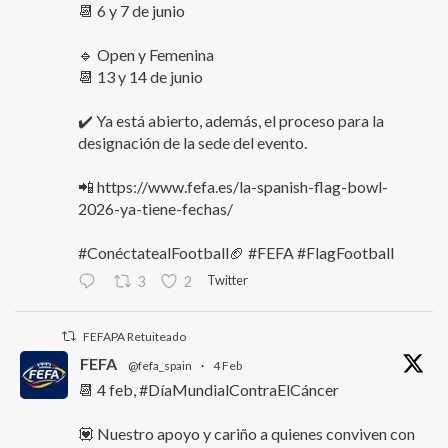
📆 6 y 7 de junio
🔹 Open y Femenina
📆 13 y 14 de junio
✔️ Ya está abierto, además, el proceso para la
designación de la sede del evento.
📲 https://www.fefa.es/la-spanish-flag-bowl-
2026-ya-tiene-fechas/
#ConéctatealFootball🏈 #FEFA #FlagFootball
Twitter
3
2
FEFAPA Retuiteado
FEFA
@fefa_spain
·
4 Feb
📆 4 feb, #DíaMundialContraElCáncer
💟 Nuestro apoyo y cariño a quienes conviven con