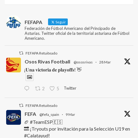
FEFAPA
Seguir
Federación de Fútbol Americano del Principado de
Asturias. Twitter oficial de la territorial asturiana de Fútbol
Americano.
FEFAPA Retuiteado
Osos Rivas Football
@ososrivas
·
28 Mar
¡𝐔𝐧𝐚 𝐯𝐢𝐜𝐭𝐨𝐫𝐢𝐚 𝐝𝐞 𝐩𝐥𝐚𝐲𝐨𝐟𝐟𝐬! 👋
Twitter
2
5
FEFAPA Retuiteado
FEFA
@fefa_spain
·
9 Mar
🏈 #TeamESP🇪🇸
🔜 ¡Tryouts por invitación para la Selección U19 en
#Calatayud!