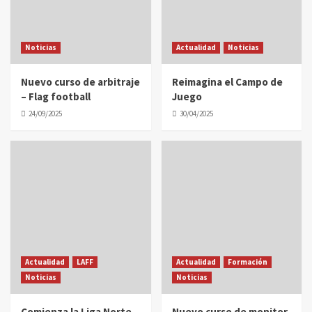
Noticias
Actualidad
Noticias
Nuevo curso de arbitraje
Reimagina el Campo de
– Flag football
Juego
24/09/2025
30/04/2025
Actualidad
LAFF
Actualidad
Formación
Noticias
Noticias
Comienza la Liga Norte
Nuevo curso de monitor