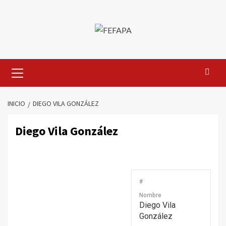
Saltar
al
contenido
Menú
primario
INICIO
DIEGO VILA GONZÁLEZ
Diego Vila González
#
Nombre
Diego Vila
González