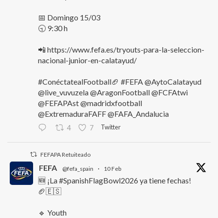
📅 Domingo 15/03
🕤 9:30 h
📲 https://www.fefa.es/tryouts-para-la-seleccion-
nacional-junior-en-calatayud/
#ConéctatealFootball🏈 #FEFA @AytoCalatayud
@live_vuvuzela @AragonFootball @FCFAtwi
@FEFAPAst @madridxfootball
@ExtremaduraFAFF @FAFA_Andalucia
Twitter
4
7
FEFAPA Retuiteado
FEFA
@fefa_spain
·
10 Feb
🆕 ¡La #SpanishFlagBowl2026 ya tiene fechas!
🏈🇪🇸
🔹 Youth