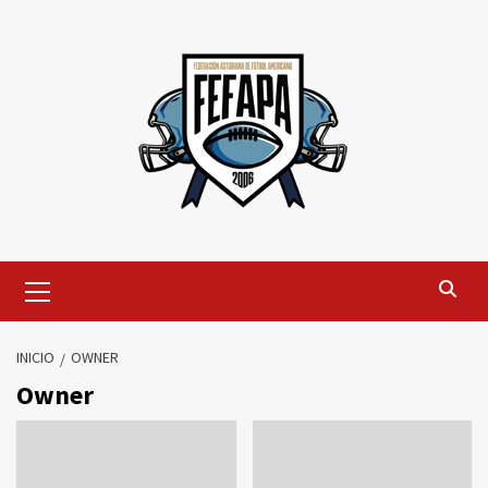
Saltar
al
contenido
Menú
primario
INICIO
OWNER
Owner