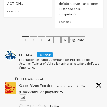
ACTION...
dejado nuevos campeones.
El sábado en la
Leer más
competición...
Leer más
Paginación
1
2
3
4
…
6
Siguiente
de
entradas
FEFAPA
Seguir
Federación de Fútbol Americano del Principado de
Asturias. Twitter oficial de la territorial asturiana de Fútbol
Americano.
FEFAPA Retuiteado
Osos Rivas Football
@ososrivas
·
28 Mar
¡𝐔𝐧𝐚 𝐯𝐢𝐜𝐭𝐨𝐫𝐢𝐚 𝐝𝐞 𝐩𝐥𝐚𝐲𝐨𝐟𝐟𝐬! 👋
Twitter
2
5