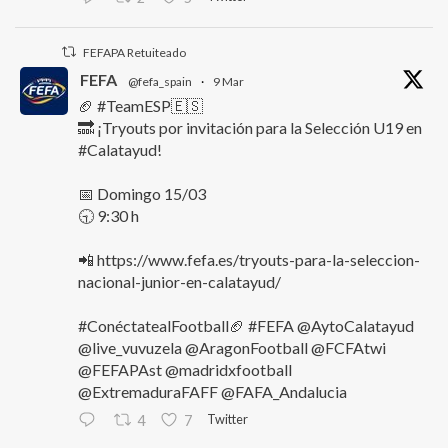
FEFAPA Retuiteado
FEFA
@fefa_spain
·
9 Mar
🏈 #TeamESP🇪🇸
🔜 ¡Tryouts por invitación para la Selección U19 en
#Calatayud!
📅 Domingo 15/03
🕤 9:30 h
📲 https://www.fefa.es/tryouts-para-la-seleccion-
nacional-junior-en-calatayud/
#ConéctatealFootball🏈 #FEFA @AytoCalatayud
@live_vuvuzela @AragonFootball @FCFAtwi
@FEFAPAst @madridxfootball
@ExtremaduraFAFF @FAFA_Andalucia
Twitter
4
7