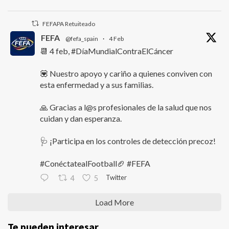
FEFAPA Retuiteado
FEFA
@fefa_spain
·
4 Feb
📆 4 feb, #DíaMundialContraElCáncer
💟 Nuestro apoyo y cariño a quienes conviven con
esta enfermedad y a sus familias.
🙏 Gracias a l@s profesionales de la salud que nos
cuidan y dan esperanza.
🩺 ¡Participa en los controles de detección precoz!
#ConéctatealFootball🏈 #FEFA
Twitter
4
5
Load More
Te pueden interesar