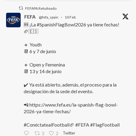
FEFAPA Retuiteado
FEFA
@fefa_spain
·
10 Feb
🆕 ¡La #SpanishFlagBowl2026 ya tiene fechas!
🏈🇪🇸
🔹 Youth
📆 6 y 7 de junio
🔹 Open y Femenina
📆 13 y 14 de junio
✔️ Ya está abierto, además, el proceso para la
designación de la sede del evento.
📲 https://www.fefa.es/la-spanish-flag-bowl-
2026-ya-tiene-fechas/
#ConéctatealFootball🏈 #FEFA #FlagFootball
Twitter
3
2