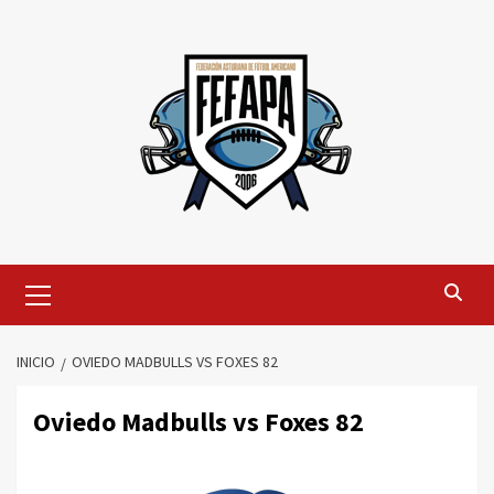
Saltar
al
contenido
Menú
primario
INICIO
OVIEDO MADBULLS VS FOXES 82
Oviedo Madbulls vs Foxes 82