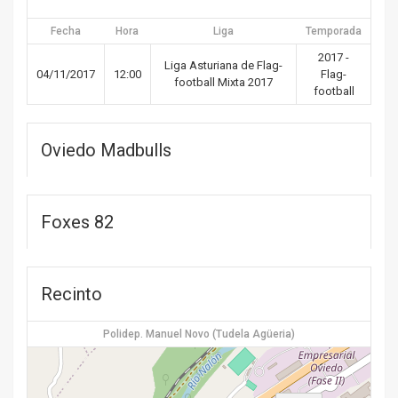
Fecha
Hora
Liga
Temporada
2017 -
Liga Asturiana de Flag-
04/11/2017
12:00
Flag-
football Mixta 2017
football
Oviedo Madbulls
Foxes 82
Recinto
Polidep. Manuel Novo (Tudela Agüeria)