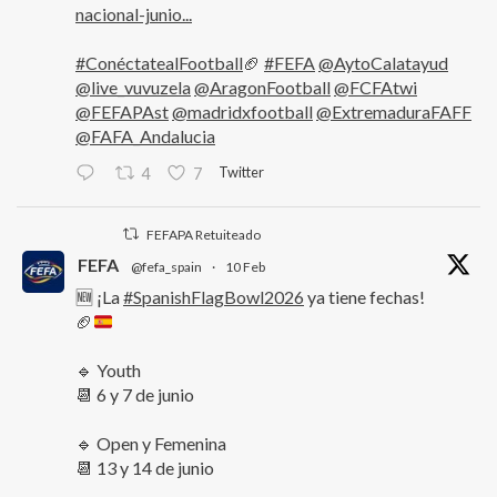
nacional-junio...
#ConéctatealFootball
🏈
#FEFA
@AytoCalatayud
@live_vuvuzela
@AragonFootball
@FCFAtwi
@FEFAPAst
@madridxfootball
@ExtremaduraFAFF
@FAFA_Andalucia
Twitter
4
7
FEFAPA Retuiteado
FEFA
@fefa_spain
·
10 Feb
🆕 ¡La
#SpanishFlagBowl2026
ya tiene fechas!
🏈
🔹 Youth
📆 6 y 7 de junio
🔹 Open y Femenina
📆 13 y 14 de junio