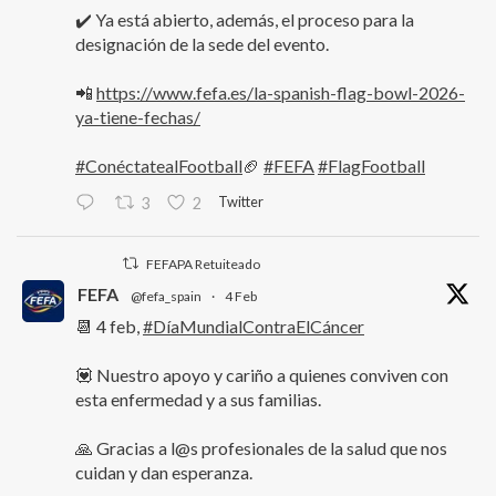
✔️ Ya está abierto, además, el proceso para la
designación de la sede del evento.
📲
https://www.fefa.es/la-spanish-flag-bowl-2026-
ya-tiene-fechas/
#ConéctatealFootball
🏈
#FEFA
#FlagFootball
Twitter
3
2
FEFAPA Retuiteado
FEFA
@fefa_spain
·
4 Feb
📆 4 feb,
#DíaMundialContraElCáncer
💟 Nuestro apoyo y cariño a quienes conviven con
esta enfermedad y a sus familias.
🙏 Gracias a l@s profesionales de la salud que nos
cuidan y dan esperanza.