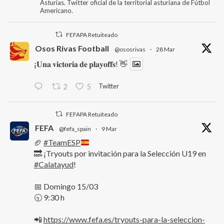
Asturias. Twitter oficial de la territorial asturiana de Fútbol
Americano.
FEFAPA Retuiteado
Osos Rivas Football
@ososrivas
·
28 Mar
¡𝐔𝐧𝐚 𝐯𝐢𝐜𝐭𝐨𝐫𝐢𝐚 𝐝𝐞 𝐩𝐥𝐚𝐲𝐨𝐟𝐟𝐬! 👋
Twitter
2
5
FEFAPA Retuiteado
FEFA
@fefa_spain
·
9 Mar
🏈
#TeamESP
🔜 ¡Tryouts por invitación para la Selección U19 en
#Calatayud
!
📅 Domingo 15/03
🕤 9:30 h
📲
https://www.fefa.es/tryouts-para-la-seleccion-