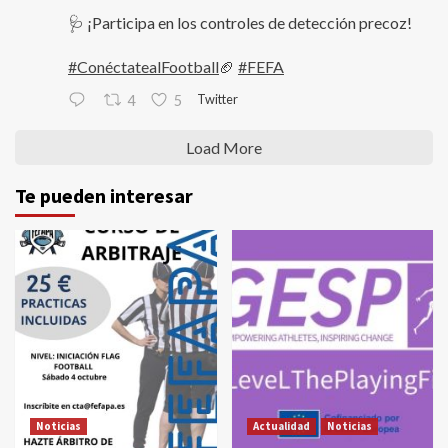
🩺 ¡Participa en los controles de detección precoz!
#ConéctatealFootball
🏈
#FEFA
Twitter
4
5
Load More
Te pueden interesar
Noticias
Actualidad
Noticias