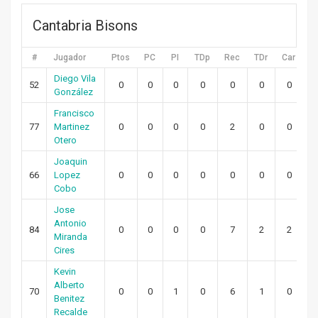
Cantabria Bisons
#
Jugador
Ptos
PC
PI
TDp
Rec
TDr
Car
T
Diego Vila
52
0
0
0
0
0
0
0
González
Francisco
77
Martinez
0
0
0
0
2
0
0
Otero
Joaquin
66
Lopez
0
0
0
0
0
0
0
Cobo
Jose
Antonio
84
0
0
0
0
7
2
2
Miranda
Cires
Kevin
Alberto
70
0
0
1
0
6
1
0
Benitez
Recalde