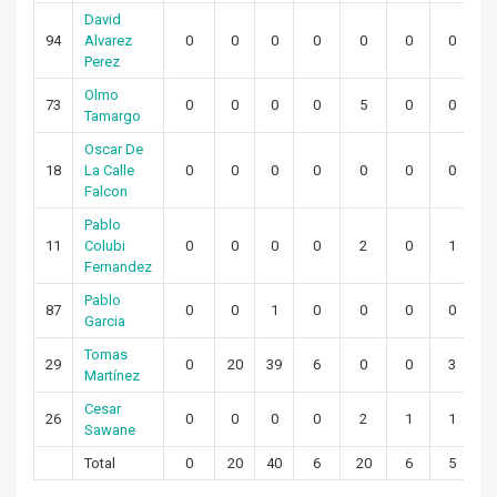
David
94
Alvarez
0
0
0
0
0
0
0
Perez
Olmo
73
0
0
0
0
5
0
0
Tamargo
Oscar De
18
La Calle
0
0
0
0
0
0
0
Falcon
Pablo
11
Colubi
0
0
0
0
2
0
1
Fernandez
Pablo
87
0
0
1
0
0
0
0
Garcia
Tomas
29
0
20
39
6
0
0
3
Martínez
Cesar
26
0
0
0
0
2
1
1
Sawane
Total
0
20
40
6
20
6
5