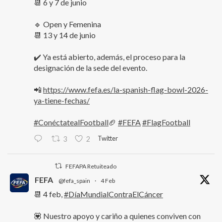
📆 6 y 7 de junio
🔹 Open y Femenina
📆 13 y 14 de junio
✔️ Ya está abierto, además, el proceso para la
designación de la sede del evento.
📲
https://www.fefa.es/la-spanish-flag-bowl-2026-
ya-tiene-fechas/
#ConéctatealFootball
🏈
#FEFA
#FlagFootball
Twitter
3
2
FEFAPA Retuiteado
FEFA
@fefa_spain
·
4 Feb
📆 4 feb,
#DíaMundialContraElCáncer
💟 Nuestro apoyo y cariño a quienes conviven con