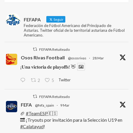
FEFAPA
Seguir
Federación de Fútbol Americano del Principado de
Asturias. Twitter oficial de la territorial asturiana de Fútbol
Americano.
FEFAPA Retuiteado
Osos Rivas Football
@ososrivas
·
28 Mar
¡𝐔𝐧𝐚 𝐯𝐢𝐜𝐭𝐨𝐫𝐢𝐚 𝐝𝐞 𝐩𝐥𝐚𝐲𝐨𝐟𝐟𝐬! 👋
Twitter
2
5
FEFAPA Retuiteado
FEFA
@fefa_spain
·
9 Mar
🏈
#TeamESP
🇪🇸
🔜 ¡Tryouts por invitación para la Selección U19 en
#Calatayud
!