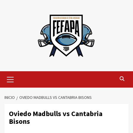
Saltar
al
contenido
Menú
primario
INICIO
OVIEDO MADBULLS VS CANTABRIA BISONS
Oviedo Madbulls vs Cantabria
Bisons