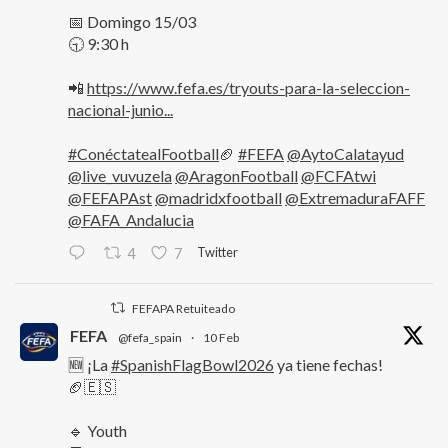
📅 Domingo 15/03
🕤 9:30 h
📲
https://www.fefa.es/tryouts-para-la-seleccion-
nacional-junio...
#ConéctatealFootball
🏈
#FEFA
@AytoCalatayud
@live_vuvuzela
@AragonFootball
@FCFAtwi
@FEFAPAst
@madridxfootball
@ExtremaduraFAFF
@FAFA_Andalucia
Twitter
4
7
FEFAPA Retuiteado
FEFA
@fefa_spain
·
10 Feb
🆕 ¡La
#SpanishFlagBowl2026
ya tiene fechas!
🏈🇪🇸
🔹 Youth