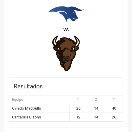
vs
Resultados
Equipo
1
2
T
Oviedo Madbulls
26
14
40
Cantabria Bisons
12
14
26