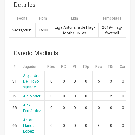
Detalles
Fecha
Hora
Liga
Temporada
Liga Asturiana de Flag-
2019 - Flag-
24/11/2019
15:00
football Mixta
football
Oviedo Madbulls
#
Jugador
Ptos
PC
PI
TDp
Rec
TDr
Car
T
Alejandro
31
Del Hoyo
0
0
0
0
5
3
0
Vijande
12
Alejo Mier
0
0
0
0
3
2
0
Alex
88
0
0
0
0
0
0
0
Fernández
Anton
66
Llanes
0
0
0
0
3
0
0
Lopez