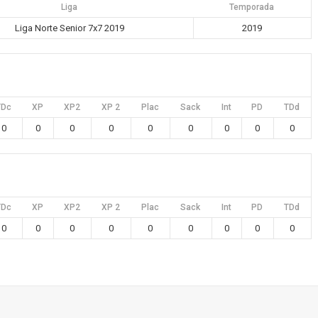
Liga
Temporada
Liga Norte Senior 7x7 2019
2019
TDc
XP
XP2
XP 2
Plac
Sack
Int
PD
TDd
0
0
0
0
0
0
0
0
0
TDc
XP
XP2
XP 2
Plac
Sack
Int
PD
TDd
0
0
0
0
0
0
0
0
0