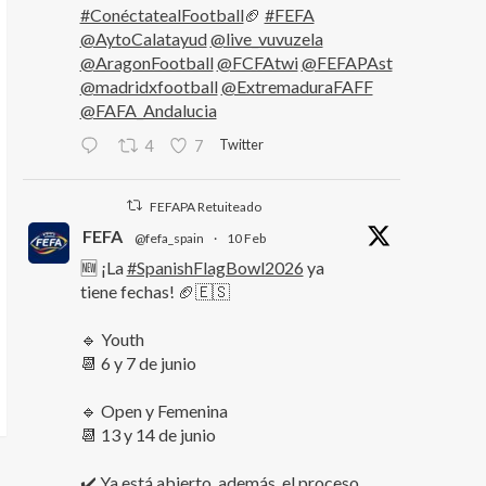
#ConéctatealFootball
🏈
#FEFA
@AytoCalatayud
@live_vuvuzela
@AragonFootball
@FCFAtwi
@FEFAPAst
@madridxfootball
@ExtremaduraFAFF
@FAFA_Andalucia
Twitter
4
7
FEFAPA Retuiteado
FEFA
@fefa_spain
·
10 Feb
🆕 ¡La
#SpanishFlagBowl2026
ya
tiene fechas! 🏈🇪🇸
🔹 Youth
📆 6 y 7 de junio
🔹 Open y Femenina
📆 13 y 14 de junio
✔️ Ya está abierto, además, el proceso