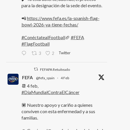
para la designación de la sede del evento.
📲
https://www.fefa.es/la-spanish-flag-
bowl-2026-ya-tiene-fechas/
#ConéctatealFootball
🏈
#FEFA
#FlagFootball
Twitter
3
2
FEFAPA Retuiteado
FEFA
@fefa_spain
·
4 Feb
📆 4 feb,
#DíaMundialContraElCáncer
💟 Nuestro apoyo y cariño a quienes
conviven con esta enfermedad y a sus
familias.