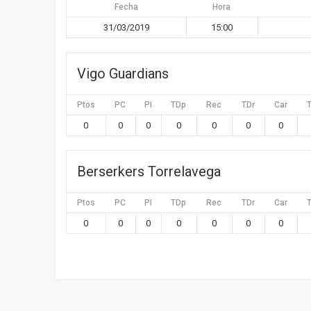
Fecha
Hora
31/03/2019
15:00
Vigo Guardians
Ptos
PC
PI
TDp
Rec
TDr
Car
0
0
0
0
0
0
0
Berserkers Torrelavega
Ptos
PC
PI
TDp
Rec
TDr
Car
0
0
0
0
0
0
0