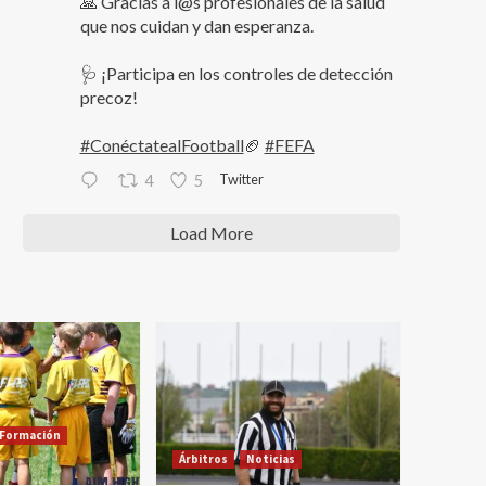
🙏 Gracias a l@s profesionales de la salud
que nos cuidan y dan esperanza.
🩺 ¡Participa en los controles de detección
precoz!
#ConéctatealFootball
🏈
#FEFA
Twitter
4
5
Load More
Formación
Árbitros
Noticias