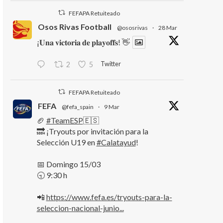
FEFAPA Retuiteado
Osos Rivas Football
@ososrivas
·
28 Mar
¡𝐔𝐧𝐚 𝐯𝐢𝐜𝐭𝐨𝐫𝐢𝐚 𝐝𝐞 𝐩𝐥𝐚𝐲𝐨𝐟𝐟𝐬! 👋
Twitter
2
5
FEFAPA Retuiteado
FEFA
@fefa_spain
·
9 Mar
🏈
#TeamESP
🇪🇸
🔜 ¡Tryouts por invitación para la
Selección U19 en
#Calatayud
!
📅 Domingo 15/03
🕤 9:30 h
📲
https://www.fefa.es/tryouts-para-la-
seleccion-nacional-junio...