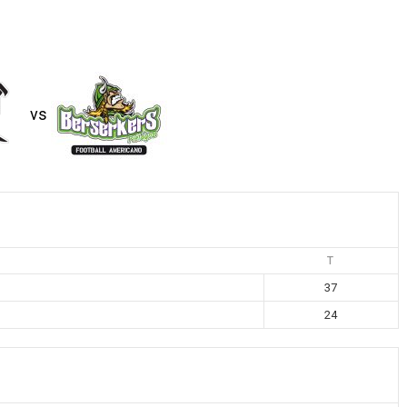
vs
T
37
24