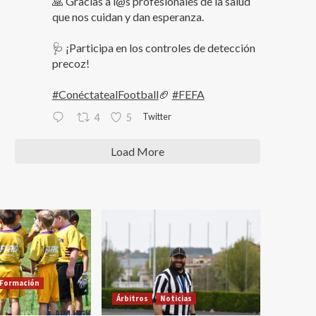
🙏 Gracias a l@s profesionales de la salud
que nos cuidan y dan esperanza.
🩺 ¡Participa en los controles de detección
precoz!
#ConéctatealFootball
🏈
#FEFA
Twitter
4
5
Load More
Formación
Árbitros
Noticias