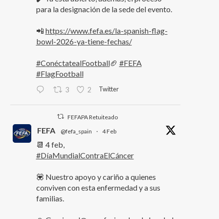
para la designación de la sede del evento.
📲
https://www.fefa.es/la-spanish-flag-
bowl-2026-ya-tiene-fechas/
#ConéctatealFootball
🏈
#FEFA
#FlagFootball
Twitter
3
2
FEFAPA Retuiteado
FEFA
@fefa_spain
·
4 Feb
📆 4 feb,
#DíaMundialContraElCáncer
💟 Nuestro apoyo y cariño a quienes
conviven con esta enfermedad y a sus
familias.