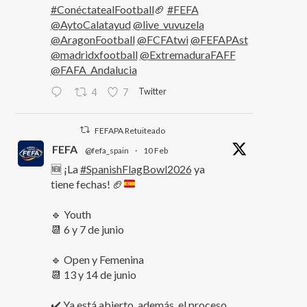
#ConéctatealFootball
🏈
#FEFA
@AytoCalatayud
@live_vuvuzela
@AragonFootball
@FCFAtwi
@FEFAPAst
@madridxfootball
@ExtremaduraFAFF
@FAFA_Andalucia
Twitter
4
7
FEFAPA Retuiteado
FEFA
@fefa_spain
·
10 Feb
🆕 ¡La
#SpanishFlagBowl2026
ya
tiene fechas!
🏈
🔹 Youth
📆 6 y 7 de junio
🔹 Open y Femenina
📆 13 y 14 de junio
✔️ Ya está abierto, además, el proceso