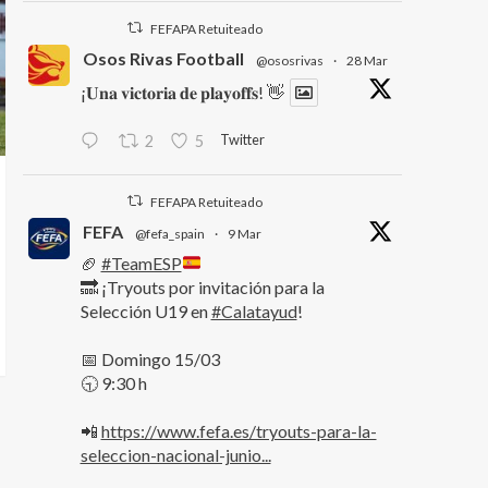
FEFAPA Retuiteado
Osos Rivas Football
@ososrivas
·
28 Mar
¡𝐔𝐧𝐚 𝐯𝐢𝐜𝐭𝐨𝐫𝐢𝐚 𝐝𝐞 𝐩𝐥𝐚𝐲𝐨𝐟𝐟𝐬! 👋
Twitter
2
5
FEFAPA Retuiteado
FEFA
@fefa_spain
·
9 Mar
🏈
#TeamESP
🔜 ¡Tryouts por invitación para la
Selección U19 en
#Calatayud
!
📅 Domingo 15/03
🕤 9:30 h
📲
https://www.fefa.es/tryouts-para-la-
seleccion-nacional-junio...