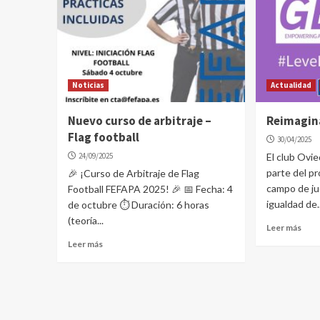
Noticias
Actualidad
Nuevo curso de arbitraje –
Reimagin
Flag football
30/04/2025
24/09/2025
El club Ovi
parte del p
🎉 ¡Curso de Arbitraje de Flag
campo de ju
Football FEFAPA 2025! 🎉 📅 Fecha: 4
igualdad de..
de octubre ⏱️ Duración: 6 horas
(teoría...
Leer más
Leer más