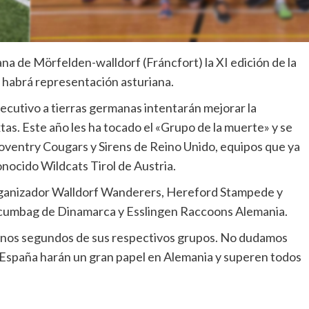
na de Mörfelden-walldorf (Fráncfort) la XI edición de la
y habrá representación asturiana.
ecutivo a tierras germanas intentarán mejorar la
tas. Este año les ha tocado el «Grupo de la muerte» y se
oventry Cougars y Sirens de Reino Unido, equipos que ya
onocido Wildcats Tirol de Austria.
 organizador Walldorf Wanderers, Hereford Stampede y
umbag de Dinamarca y Esslingen Raccoons Alemania.
rianos segundos de sus respectivos grupos. No dudamos
España harán un gran papel en Alemania y superen todos