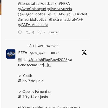
#ConéctatealFootball
🏈
#FEFA
@AytoCalatayud
@live_vuvuzela
@AragonFootball
@FCFAtwi
@FEFAPAst
@madridxfootball
@ExtremaduraFAFF
@FAFA_Andalucia
Twitter
4
7
FEFAPA Retuiteado
FEFA
@fefa_spain
·
10 Feb
🆕 ¡La
#SpanishFlagBowl2026
ya
tiene fechas! 🏈🇪🇸
🔹 Youth
📆 6 y 7 de junio
🔹 Open y Femenina
📆 13 y 14 de junio
✔️ Ya está abierto, además, el proceso