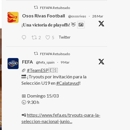
FEFAPA Retuiteado
Osos Rivas Football
@ososrivas
·
28 Mar
¡𝐔𝐧𝐚 𝐯𝐢𝐜𝐭𝐨𝐫𝐢𝐚 𝐝𝐞 𝐩𝐥𝐚𝐲𝐨𝐟𝐟𝐬! 👋
Twitter
2
5
FEFAPA Retuiteado
FEFA
@fefa_spain
·
9 Mar
🏈
#TeamESP
🇪🇸
🔜 ¡Tryouts por invitación para la
Selección U19 en
#Calatayud
!
📅 Domingo 15/03
🕤 9:30 h
📲
https://www.fefa.es/tryouts-para-la-
seleccion-nacional-junio...