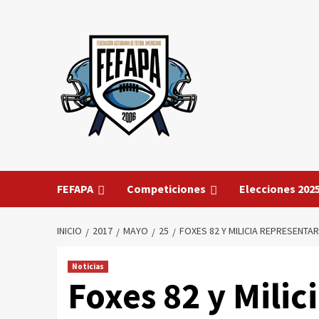
Saltar
al
contenido
FEFAPA
Competiciones
Elecciones 202
INICIO
2017
MAYO
25
FOXES 82 Y MILICIA REPRESENTAR
Noticias
Foxes 82 y Milic