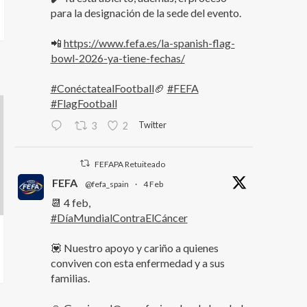
para la designación de la sede del evento.
📲
https://www.fefa.es/la-spanish-flag-
bowl-2026-ya-tiene-fechas/
#ConéctatealFootball
🏈
#FEFA
#FlagFootball
Twitter
3
2
FEFAPA Retuiteado
FEFA
@fefa_spain
·
4 Feb
📆 4 feb,
#DíaMundialContraElCáncer
💟 Nuestro apoyo y cariño a quienes
conviven con esta enfermedad y a sus
familias.