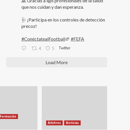
🙏 Gracias a l@s profesionales de la salud
que nos cuidan y dan esperanza.
🩺 ¡Participa en los controles de detección
precoz!
#ConéctatealFootball
🏈
#FEFA
Twitter
4
5
Load More
Formación
Árbitros
Noticias