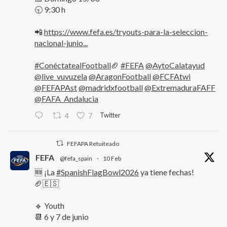
🕤 9:30 h
📲
https://www.fefa.es/tryouts-para-la-seleccion-
nacional-junio...
#ConéctatealFootball
🏈
#FEFA
@AytoCalatayud
@live_vuvuzela
@AragonFootball
@FCFAtwi
@FEFAPAst
@madridxfootball
@ExtremaduraFAFF
@FAFA_Andalucia
Twitter
4
7
FEFAPA Retuiteado
FEFA
@fefa_spain
·
10 Feb
🆕 ¡La
#SpanishFlagBowl2026
ya tiene fechas!
🏈🇪🇸
🔹 Youth
📆 6 y 7 de junio