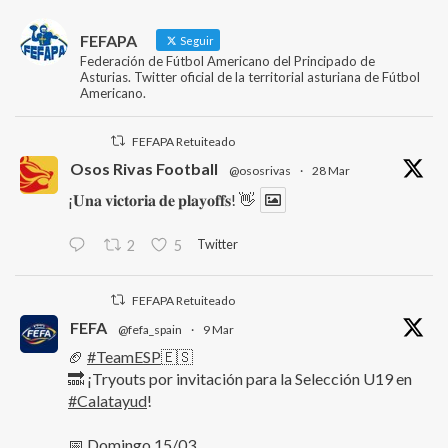
FEFAPA
Seguir
Federación de Fútbol Americano del Principado de
Asturias. Twitter oficial de la territorial asturiana de Fútbol
Americano.
FEFAPA Retuiteado
Osos Rivas Football
@ososrivas
·
28 Mar
¡𝐔𝐧𝐚 𝐯𝐢𝐜𝐭𝐨𝐫𝐢𝐚 𝐝𝐞 𝐩𝐥𝐚𝐲𝐨𝐟𝐟𝐬! 👋
Twitter
2
5
FEFAPA Retuiteado
FEFA
@fefa_spain
·
9 Mar
🏈
#TeamESP
🇪🇸
🔜 ¡Tryouts por invitación para la Selección U19 en
#Calatayud
!
📅 Domingo 15/03