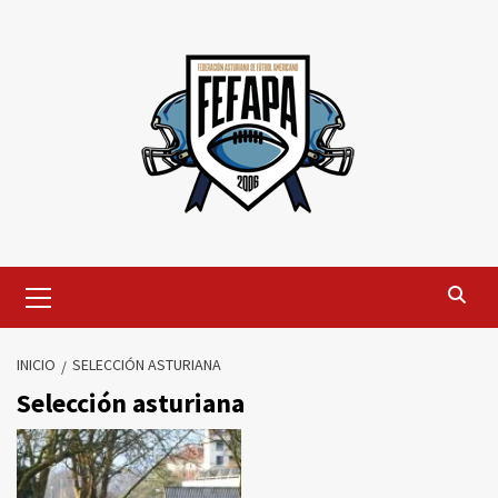
Saltar
al
contenido
Menú
primario
INICIO
SELECCIÓN ASTURIANA
Selección asturiana