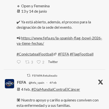
🔹 Open y Femenina
📆 13 y 14 de junio
✔️ Ya está abierto, además, el proceso para la
designación de la sede del evento.
📲
https://www.fefa.es/la-spanish-flag-bowl-2026-
ya-tiene-fechas/
#ConéctatealFootball
🏈
#FEFA
#FlagFootball
Twitter
3
2
FEFAPA Retuiteado
FEFA
@fefa_spain
·
4 Feb
📆 4 feb,
#DíaMundialContraElCáncer
💟 Nuestro apoyo y cariño a quienes conviven con
esta enfermedad y a sus familias.