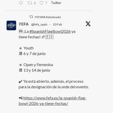
Twitter
4
7
FEFAPA Retuiteado
FEFA
@fefa_spain
·
10 Feb
🆕 ¡La
#SpanishFlagBowl2026
ya
tiene fechas! 🏈🇪🇸
🔹 Youth
📆 6 y 7 de junio
🔹 Open y Femenina
📆 13 y 14 de junio
✔️ Ya está abierto, además, el proceso
para la designación de la sede del evento.
📲
https://www.fefa.es/la-spanish-flag-
bowl-2026-ya-tiene-fechas/