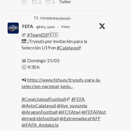
Twitter
2
5
FEFAPA Retuiteado
FEFA
@fefa_spain
·
9 Mar
🏈
#TeamESP
🇪🇸
🔜 ¡Tryouts por invitación para la
Selección U19 en
#Calatayud
!
📅 Domingo 15/03
🕤 9:30 h
📲
https://www.fefa.es/tryouts-para-la-
seleccion-nacional-junio...
#ConéctatealFootball
🏈
#FEFA
@AytoCalatayud
@live_vuvuzela
@AragonFootball
@FCFAtwi
@FEFAPAst
@madridxfootball
@ExtremaduraFAFF
@FAFA_Andalucia