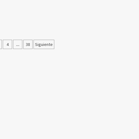
ción
4
…
38
Siguiente
as