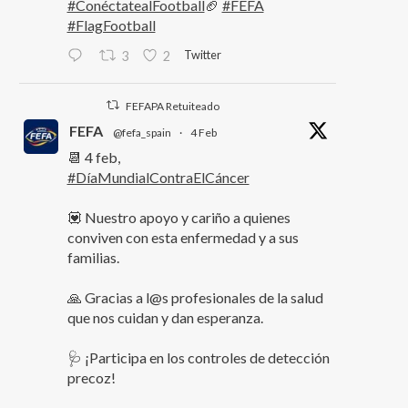
#ConéctatealFootball
🏈
#FEFA
#FlagFootball
Twitter
3
2
FEFAPA Retuiteado
FEFA
@fefa_spain
·
4 Feb
📆 4 feb,
#DíaMundialContraElCáncer
💟 Nuestro apoyo y cariño a quienes
conviven con esta enfermedad y a sus
familias.
🙏 Gracias a l@s profesionales de la salud
que nos cuidan y dan esperanza.
🩺 ¡Participa en los controles de detección
precoz!