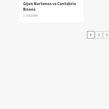
Gijon Nortenos vs Cantabria
Bisons
15/12/2019
Pagina
1
2
3
de
entrad