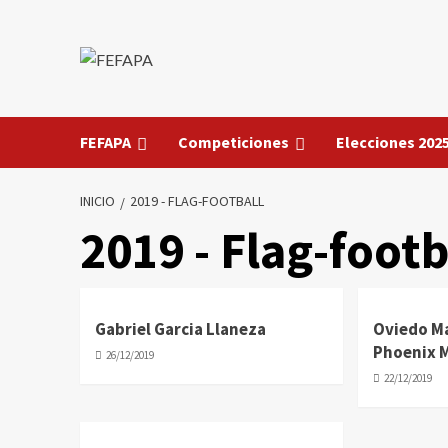
Saltar
al
contenido
FEFAPA
Competiciones
Elecciones 202
INICIO
2019 - FLAG-FOOTBALL
2019 - Flag-footb
Gabriel Garcia Llaneza
Oviedo Ma
Phoenix 
26/12/2019
22/12/2019