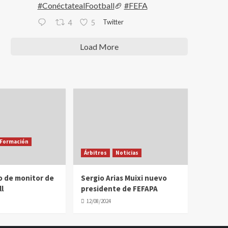
#ConéctatealFootball
🏈
#FEFA
Twitter
4
5
Load More
Formación
Árbitros
Noticias
o de monitor de
Sergio Arias Muixi nuevo
l
presidente de FEFAPA
12/08/2024