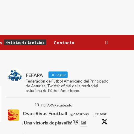
s
Contacto
Noticias de la página
FEFAPA
Seguir
Federación de Fútbol Americano del Principado
de Asturias. Twitter oficial de la territorial
asturiana de Fútbol Americano.
FEFAPA Retuiteado
Osos Rivas Football
@ososrivas
·
28 Mar
¡𝐔𝐧𝐚 𝐯𝐢𝐜𝐭𝐨𝐫𝐢𝐚 𝐝𝐞 𝐩𝐥𝐚𝐲𝐨𝐟𝐟𝐬! 👋