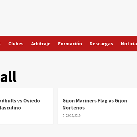
5
Clubes
Arbitraje
Formación
Descargas
Noticia
all
dbulls vs Oviedo
Gijon Mariners Flag vs Gijon
Masculino
Nortenos
22/12/2019