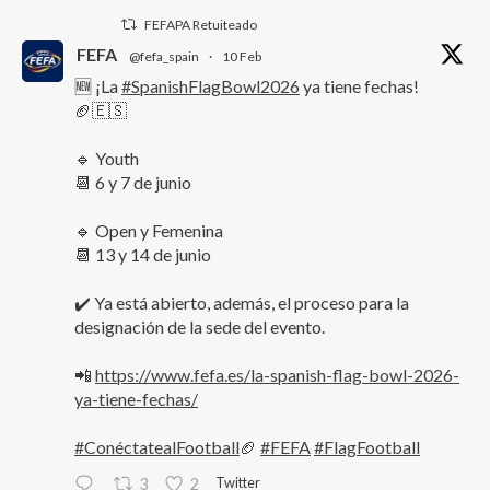
FEFAPA Retuiteado
FEFA
@fefa_spain
·
10 Feb
🆕 ¡La
#SpanishFlagBowl2026
ya tiene fechas!
🏈🇪🇸
🔹 Youth
📆 6 y 7 de junio
🔹 Open y Femenina
📆 13 y 14 de junio
✔️ Ya está abierto, además, el proceso para la
designación de la sede del evento.
📲
https://www.fefa.es/la-spanish-flag-bowl-2026-
ya-tiene-fechas/
#ConéctatealFootball
🏈
#FEFA
#FlagFootball
Twitter
3
2