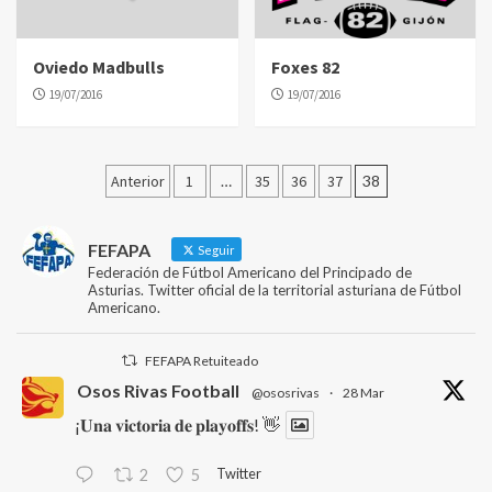
Oviedo Madbulls
Foxes 82
19/07/2016
19/07/2016
Paginación
Anterior
1
…
35
36
37
38
de
entradas
FEFAPA
Seguir
Federación de Fútbol Americano del Principado de
Asturias. Twitter oficial de la territorial asturiana de Fútbol
Americano.
FEFAPA Retuiteado
Osos Rivas Football
@ososrivas
·
28 Mar
¡𝐔𝐧𝐚 𝐯𝐢𝐜𝐭𝐨𝐫𝐢𝐚 𝐝𝐞 𝐩𝐥𝐚𝐲𝐨𝐟𝐟𝐬! 👋
Twitter
2
5