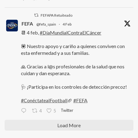
FEFAPA Retuiteado
FEFA
@fefa_spain
·
4 Feb
📆 4 feb,
#DíaMundialContraElCáncer
💟 Nuestro apoyo y cariño a quienes conviven con
esta enfermedad y a sus familias.
🙏 Gracias a l@s profesionales de la salud que nos
cuidan y dan esperanza.
🩺 ¡Participa en los controles de detección precoz!
#ConéctatealFootball
🏈
#FEFA
Twitter
4
5
Load More