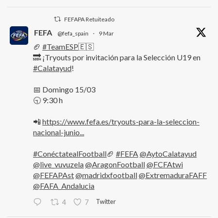
FEFAPA Retuiteado
FEFA
@fefa_spain
·
9 Mar
🏈
#TeamESP
🇪🇸
🔜 ¡Tryouts por invitación para la Selección U19 en
#Calatayud
!
📅 Domingo 15/03
🕤 9:30 h
📲
https://www.fefa.es/tryouts-para-la-seleccion-
nacional-junio...
#ConéctatealFootball
🏈
#FEFA
@AytoCalatayud
@live_vuvuzela
@AragonFootball
@FCFAtwi
@FEFAPAst
@madridxfootball
@ExtremaduraFAFF
@FAFA_Andalucia
Twitter
4
7