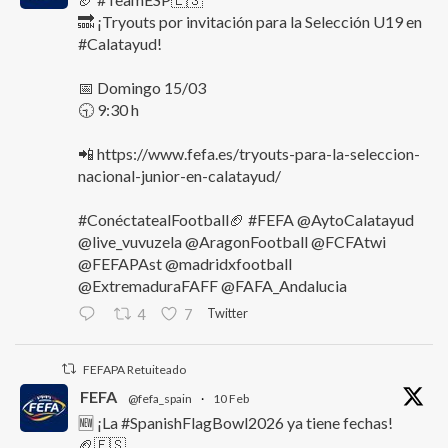
🔜 ¡Tryouts por invitación para la Selección U19 en
#Calatayud!
📅 Domingo 15/03
🕤 9:30 h
📲 https://www.fefa.es/tryouts-para-la-seleccion-
nacional-junior-en-calatayud/
#ConéctatealFootball🏈 #FEFA @AytoCalatayud
@live_vuvuzela @AragonFootball @FCFAtwi
@FEFAPAst @madridxfootball
@ExtremaduraFAFF @FAFA_Andalucia
Twitter
4
7
FEFAPA Retuiteado
FEFA
@fefa_spain
·
10 Feb
🆕 ¡La #SpanishFlagBowl2026 ya tiene fechas!
🏈🇪🇸