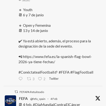
🔹 Youth
📆 6 y 7 de junio
🔹 Open y Femenina
📆 13 y 14 de junio
✔️ Ya está abierto, además, el proceso para la
designación de la sede del evento.
📲 https://www.fefa.es/la-spanish-flag-bowl-
2026-ya-tiene-fechas/
#ConéctatealFootball🏈 #FEFA #FlagFootball
Twitter
3
2
FEFAPA Retuiteado
FEFA
@fefa_spain
·
4 Feb
📆 4 feb, #DíaMundialContraElCáncer