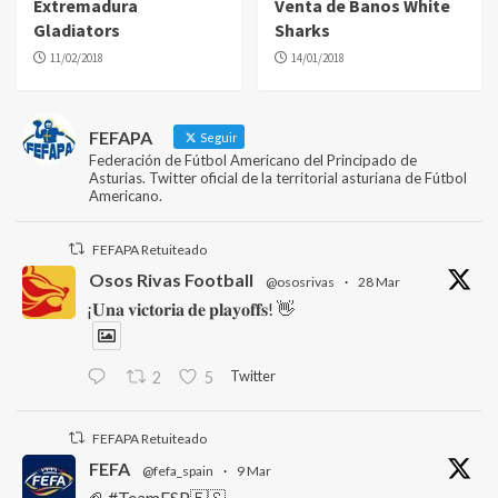
Extremadura
Venta de Banos White
Gladiators
Sharks
11/02/2018
14/01/2018
FEFAPA
Seguir
Federación de Fútbol Americano del Principado de
Asturias. Twitter oficial de la territorial asturiana de Fútbol
Americano.
FEFAPA Retuiteado
Osos Rivas Football
@ososrivas
·
28 Mar
¡𝐔𝐧𝐚 𝐯𝐢𝐜𝐭𝐨𝐫𝐢𝐚 𝐝𝐞 𝐩𝐥𝐚𝐲𝐨𝐟𝐟𝐬! 👋
Twitter
2
5
FEFAPA Retuiteado
FEFA
@fefa_spain
·
9 Mar
🏈 #TeamESP🇪🇸