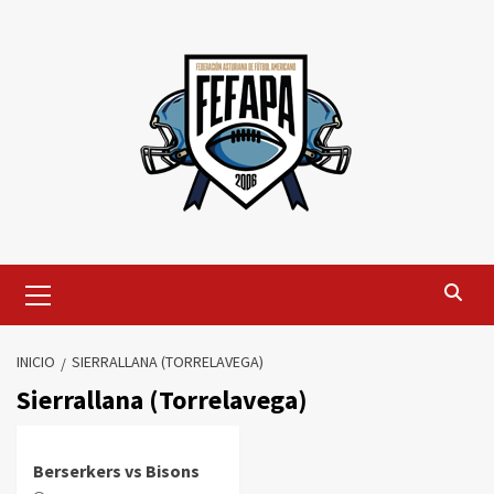
Saltar
al
contenido
Menú
primario
INICIO
SIERRALLANA (TORRELAVEGA)
Sierrallana (Torrelavega)
Berserkers vs Bisons