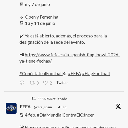
📆 6 y 7 de junio
🔹 Open y Femenina
📆 13 y 14 de junio
✔️ Ya está abierto, además, el proceso para la
designación de la sede del evento.
📲
https://www.fefa.es/la-spanish-flag-bowl-2026-
ya-tiene-fechas/
#ConéctatealFootball
🏈
#FEFA
#FlagFootball
Twitter
3
2
FEFAPA Retuiteado
FEFA
@fefa_spain
·
4 Feb
📆 4 feb,
#DíaMundialContraElCáncer
💟 Nuestro apoyo y cariño a quienes conviven con