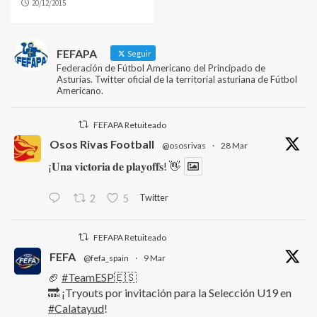
20/12/2015
FEFAPA
Seguir
Federación de Fútbol Americano del Principado de
Asturias. Twitter oficial de la territorial asturiana de Fútbol
Americano.
FEFAPA Retuiteado
Osos Rivas Football
@ososrivas
·
28 Mar
¡𝐔𝐧𝐚 𝐯𝐢𝐜𝐭𝐨𝐫𝐢𝐚 𝐝𝐞 𝐩𝐥𝐚𝐲𝐨𝐟𝐟𝐬! 👋
Twitter
2
5
FEFAPA Retuiteado
FEFA
@fefa_spain
·
9 Mar
🏈
#TeamESP
🇪🇸
🔜 ¡Tryouts por invitación para la Selección U19 en
#Calatayud
!