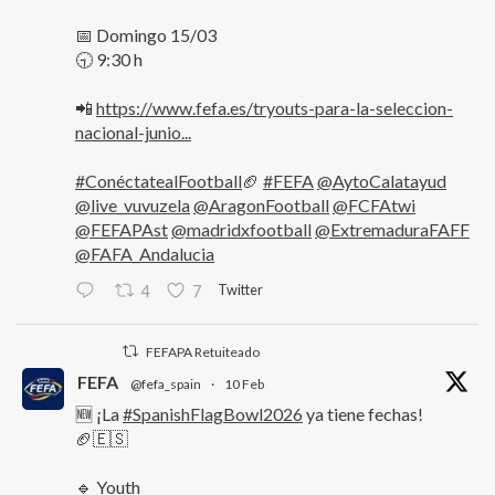
📅 Domingo 15/03
🕤 9:30 h
📲
https://www.fefa.es/tryouts-para-la-seleccion-
nacional-junio...
#ConéctatealFootball
🏈
#FEFA
@AytoCalatayud
@live_vuvuzela
@AragonFootball
@FCFAtwi
@FEFAPAst
@madridxfootball
@ExtremaduraFAFF
@FAFA_Andalucia
Twitter
4
7
FEFAPA Retuiteado
FEFA
@fefa_spain
·
10 Feb
🆕 ¡La
#SpanishFlagBowl2026
ya tiene fechas!
🏈🇪🇸
🔹 Youth