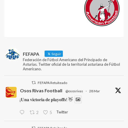
FEFAPA
Seguir
Federación de Fútbol Americano del Principado de
Asturias. Twitter oficial de la territorial asturiana de Fútbol
Americano.
FEFAPA Retuiteado
Osos Rivas Football
@ososrivas
·
28 Mar
¡𝐔𝐧𝐚 𝐯𝐢𝐜𝐭𝐨𝐫𝐢𝐚 𝐝𝐞 𝐩𝐥𝐚𝐲𝐨𝐟𝐟𝐬! 👋
Twitter
2
5