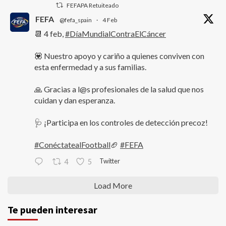
FEFAPA Retuiteado
FEFA
@fefa_spain
·
4 Feb
📆 4 feb,
#DíaMundialContraElCáncer
💟 Nuestro apoyo y cariño a quienes conviven con
esta enfermedad y a sus familias.
🙏 Gracias a l@s profesionales de la salud que nos
cuidan y dan esperanza.
🩺 ¡Participa en los controles de detección precoz!
#ConéctatealFootball
🏈
#FEFA
Twitter
4
5
Load More
Te pueden interesar