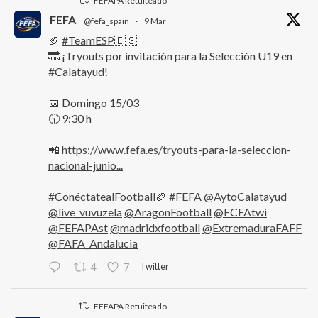
FEFAPA Retuiteado
FEFA
@fefa_spain
·
9 Mar
🏈
#TeamESP
🇪🇸
🔜 ¡Tryouts por invitación para la Selección U19 en
#Calatayud
!
📅 Domingo 15/03
🕤 9:30 h
📲
https://www.fefa.es/tryouts-para-la-seleccion-
nacional-junio...
#ConéctatealFootball
🏈
#FEFA
@AytoCalatayud
@live_vuvuzela
@AragonFootball
@FCFAtwi
@FEFAPAst
@madridxfootball
@ExtremaduraFAFF
@FAFA_Andalucia
Twitter
4
7
FEFAPA Retuiteado