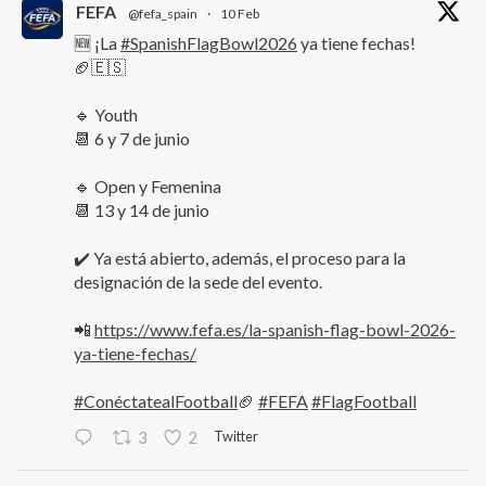
FEFA
@fefa_spain
·
10 Feb
🆕 ¡La
#SpanishFlagBowl2026
ya tiene fechas!
🏈🇪🇸
🔹 Youth
📆 6 y 7 de junio
🔹 Open y Femenina
📆 13 y 14 de junio
✔️ Ya está abierto, además, el proceso para la
designación de la sede del evento.
📲
https://www.fefa.es/la-spanish-flag-bowl-2026-
ya-tiene-fechas/
#ConéctatealFootball
🏈
#FEFA
#FlagFootball
Twitter
3
2