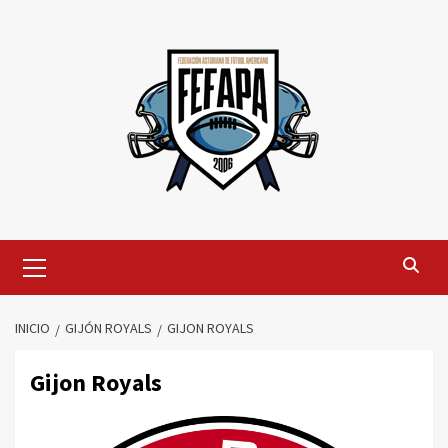
Saltar
al
contenido
Menú
primario
INICIO
GIJÓN ROYALS
GIJON ROYALS
Gijon Royals