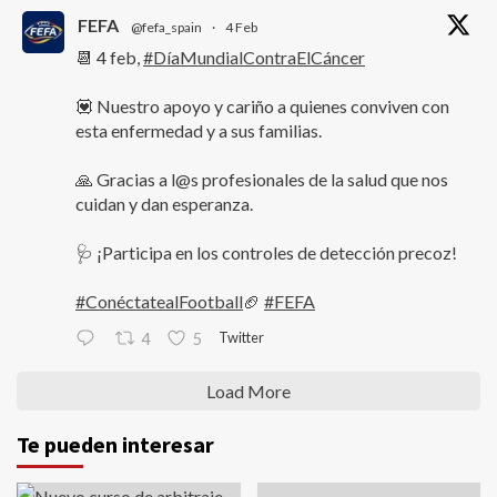
FEFA
@fefa_spain
·
4 Feb
📆 4 feb,
#DíaMundialContraElCáncer
💟 Nuestro apoyo y cariño a quienes conviven con
esta enfermedad y a sus familias.
🙏 Gracias a l@s profesionales de la salud que nos
cuidan y dan esperanza.
🩺 ¡Participa en los controles de detección precoz!
#ConéctatealFootball
🏈
#FEFA
Twitter
4
5
Load More
Te pueden interesar