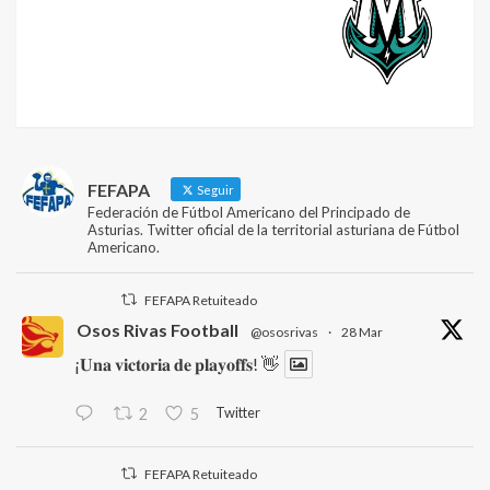
FEFAPA
Seguir
Federación de Fútbol Americano del Principado de
Asturias. Twitter oficial de la territorial asturiana de Fútbol
Americano.
FEFAPA Retuiteado
Osos Rivas Football
@ososrivas
·
28 Mar
¡𝐔𝐧𝐚 𝐯𝐢𝐜𝐭𝐨𝐫𝐢𝐚 𝐝𝐞 𝐩𝐥𝐚𝐲𝐨𝐟𝐟𝐬! 👋
Twitter
2
5
FEFAPA Retuiteado