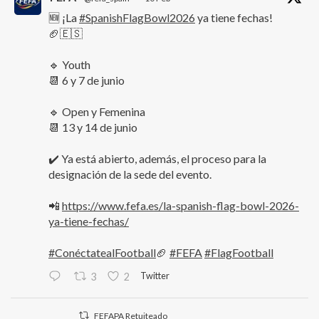
🆕 ¡La
#SpanishFlagBowl2026
ya tiene fechas!
🏈🇪🇸
🔹 Youth
📆 6 y 7 de junio
🔹 Open y Femenina
📆 13 y 14 de junio
✔️ Ya está abierto, además, el proceso para la
designación de la sede del evento.
📲
https://www.fefa.es/la-spanish-flag-bowl-2026-
ya-tiene-fechas/
#ConéctatealFootball
🏈
#FEFA
#FlagFootball
Twitter
3
2
FEFAPA Retuiteado