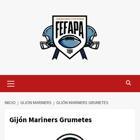
Saltar
al
contenido
Menú
primario
INICIO
GIJON MARINERS
GIJÓN MARINERS GRUMETES
Gijón Mariners Grumetes