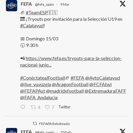
FEFA
@fefa_spain
·
9 Mar
🏈
#TeamESP
🇪🇸
🔜 ¡Tryouts por invitación para la Selección U19 en
#Calatayud
!
📅 Domingo 15/03
🕤 9:30 h
📲
https://www.fefa.es/tryouts-para-la-seleccion-
nacional-junio...
#ConéctatealFootball
🏈
#FEFA
@AytoCalatayud
@live_vuvuzela
@AragonFootball
@FCFAtwi
@FEFAPAst
@madridxfootball
@ExtremaduraFAFF
@FAFA_Andalucia
Twitter
4
7
FEFAPA Retuiteado
FEFA
@fefa_spain
·
10 Feb