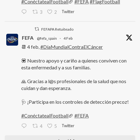
#ConéctatealFootball
🏈
#FEFA
#FlagFootball
Twitter
3
2
FEFAPA Retuiteado
FEFA
@fefa_spain
·
4 Feb
📆 4 feb,
#DíaMundialContraElCáncer
💟 Nuestro apoyo y cariño a quienes conviven con
esta enfermedad y a sus familias.
🙏 Gracias a l@s profesionales de la salud que nos
cuidan y dan esperanza.
🩺 ¡Participa en los controles de detección precoz!
#ConéctatealFootball
🏈
#FEFA
Twitter
4
5