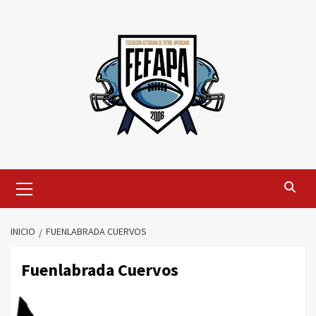
Saltar
al
contenido
Menú
primario
INICIO
FUENLABRADA CUERVOS
Fuenlabrada Cuervos