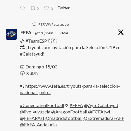
Twitter
2
5
FEFAPA Retuiteado
FEFA
@fefa_spain
·
9 Mar
🏈
#TeamESP
🇪🇸
🔜 ¡Tryouts por invitación para la Selección U19 en
#Calatayud
!
📅 Domingo 15/03
🕤 9:30 h
📲
https://www.fefa.es/tryouts-para-la-seleccion-
nacional-junio...
#ConéctatealFootball
🏈
#FEFA
@AytoCalatayud
@live_vuvuzela
@AragonFootball
@FCFAtwi
@FEFAPAst
@madridxfootball
@ExtremaduraFAFF
@FAFA_Andalucia