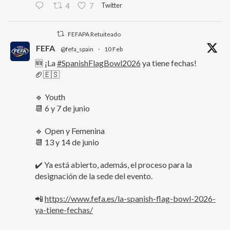
Twitter
4
7
FEFAPA Retuiteado
FEFA
@fefa_spain
·
10 Feb
🆕 ¡La
#SpanishFlagBowl2026
ya tiene fechas!
🏈🇪🇸
🔹 Youth
📆 6 y 7 de junio
🔹 Open y Femenina
📆 13 y 14 de junio
✔️ Ya está abierto, además, el proceso para la
designación de la sede del evento.
📲
https://www.fefa.es/la-spanish-flag-bowl-2026-
ya-tiene-fechas/