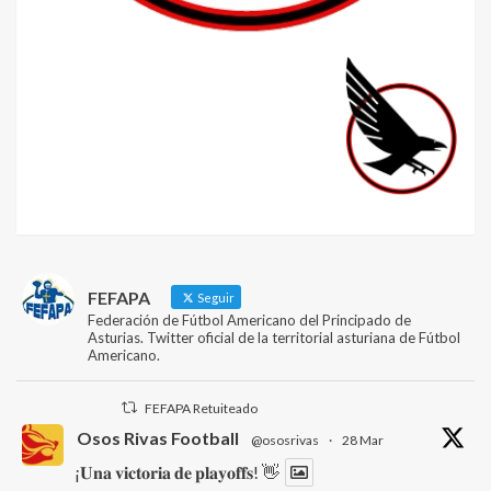
FEFAPA
Seguir
Federación de Fútbol Americano del Principado de
Asturias. Twitter oficial de la territorial asturiana de Fútbol
Americano.
FEFAPA Retuiteado
Osos Rivas Football
@ososrivas
·
28 Mar
¡𝐔𝐧𝐚 𝐯𝐢𝐜𝐭𝐨𝐫𝐢𝐚 𝐝𝐞 𝐩𝐥𝐚𝐲𝐨𝐟𝐟𝐬! 👋