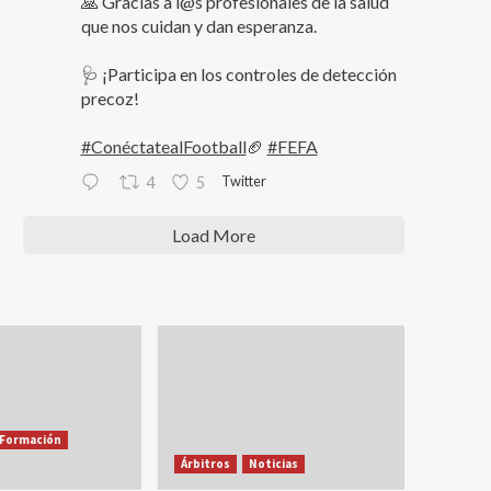
🙏 Gracias a l@s profesionales de la salud
que nos cuidan y dan esperanza.
🩺 ¡Participa en los controles de detección
precoz!
#ConéctatealFootball
🏈
#FEFA
Twitter
4
5
Load More
Formación
Árbitros
Noticias