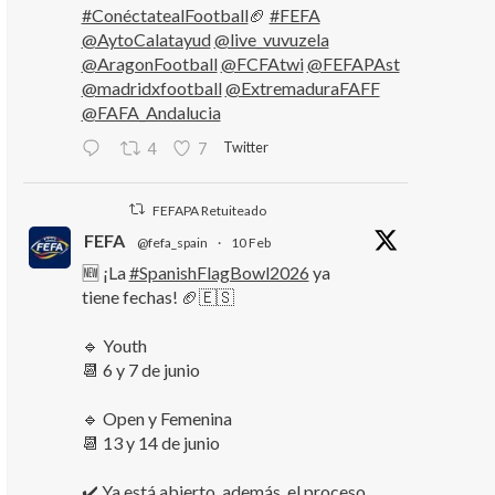
#ConéctatealFootball
🏈
#FEFA
@AytoCalatayud
@live_vuvuzela
@AragonFootball
@FCFAtwi
@FEFAPAst
@madridxfootball
@ExtremaduraFAFF
@FAFA_Andalucia
Twitter
4
7
FEFAPA Retuiteado
FEFA
@fefa_spain
·
10 Feb
🆕 ¡La
#SpanishFlagBowl2026
ya
tiene fechas! 🏈🇪🇸
🔹 Youth
📆 6 y 7 de junio
🔹 Open y Femenina
📆 13 y 14 de junio
✔️ Ya está abierto, además, el proceso