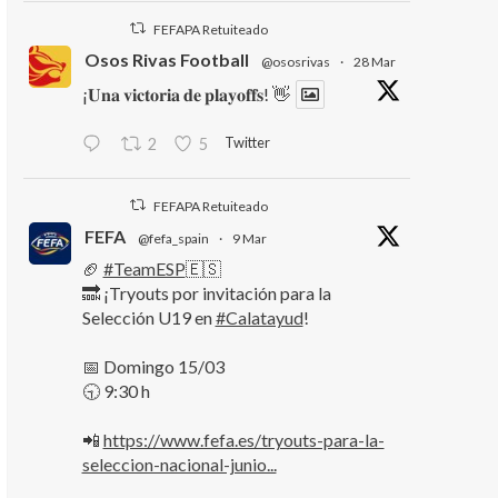
FEFAPA Retuiteado
Osos Rivas Football
@ososrivas
·
28 Mar
¡𝐔𝐧𝐚 𝐯𝐢𝐜𝐭𝐨𝐫𝐢𝐚 𝐝𝐞 𝐩𝐥𝐚𝐲𝐨𝐟𝐟𝐬! 👋
Twitter
2
5
FEFAPA Retuiteado
FEFA
@fefa_spain
·
9 Mar
🏈
#TeamESP
🇪🇸
🔜 ¡Tryouts por invitación para la
Selección U19 en
#Calatayud
!
📅 Domingo 15/03
🕤 9:30 h
📲
https://www.fefa.es/tryouts-para-la-
seleccion-nacional-junio...