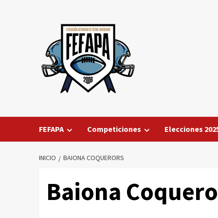
Saltar
al
contenido
FEFAPA
Competiciones
Elecciones 202
INICIO
BAIONA COQUERORS
Baiona Coquero