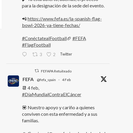
para la designación de la sede del evento.
📲
https://www.fefa.es/la-spanish-flag-
bowl-2026-ya-tiene-fechas/
#ConéctatealFootball
🏈
#FEFA
#FlagFootball
Twitter
3
2
FEFAPA Retuiteado
FEFA
@fefa_spain
·
4 Feb
📆 4 feb,
#DíaMundialContraElCáncer
💟 Nuestro apoyo y cariño a quienes
conviven con esta enfermedad y a sus
familias.