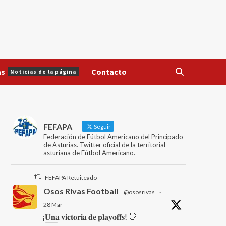
as
Contacto
Noticias de la página
FEFAPA
Seguir
Federación de Fútbol Americano del Principado
de Asturias. Twitter oficial de la territorial
asturiana de Fútbol Americano.
FEFAPA Retuiteado
Osos Rivas Football
@ososrivas
·
28 Mar
¡𝐔𝐧𝐚 𝐯𝐢𝐜𝐭𝐨𝐫𝐢𝐚 𝐝𝐞 𝐩𝐥𝐚𝐲𝐨𝐟𝐟𝐬! 👋