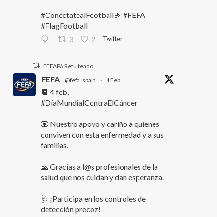
#ConéctatealFootball🏈 #FEFA
#FlagFootball
Twitter
3
2
FEFAPA Retuiteado
FEFA
@fefa_spain
·
4 Feb
📆 4 feb,
#DíaMundialContraElCáncer
💟 Nuestro apoyo y cariño a quienes
conviven con esta enfermedad y a sus
familias.
🙏 Gracias a l@s profesionales de la
salud que nos cuidan y dan esperanza.
🩺 ¡Participa en los controles de
detección precoz!