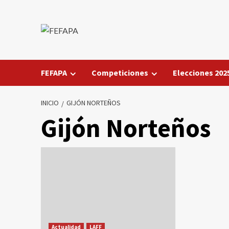
Saltar
al
contenido
FEFAPA
Competiciones
Elecciones 202
INICIO
GIJÓN NORTEÑOS
Gijón Norteños
Actualidad
LAFF