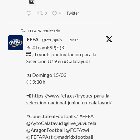
Twitter
2
5
FEFAPA Retuiteado
FEFA
@fefa_spain
·
9 Mar
🏈 #TeamESP🇪🇸
🔜 ¡Tryouts por invitación para la
Selección U19 en #Calatayud!
📅 Domingo 15/03
🕤 9:30 h
📲 https://www.fefa.es/tryouts-para-la-
seleccion-nacional-junior-en-calatayud/
#ConéctatealFootball🏈 #FEFA
@AytoCalatayud @live_vuvuzela
@AragonFootball @FCFAtwi
@FEFAPAst @madridxfootball