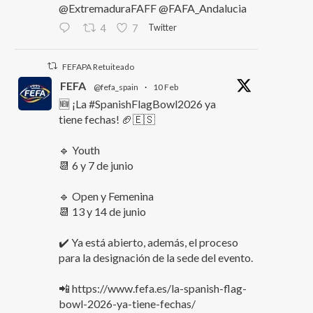
@ExtremaduraFAFF @FAFA_Andalucia
Twitter
4
7
FEFAPA Retuiteado
FEFA
@fefa_spain
·
10 Feb
🆕 ¡La #SpanishFlagBowl2026 ya
tiene fechas! 🏈🇪🇸
🔹 Youth
📆 6 y 7 de junio
🔹 Open y Femenina
📆 13 y 14 de junio
✔️ Ya está abierto, además, el proceso
para la designación de la sede del evento.
📲 https://www.fefa.es/la-spanish-flag-
bowl-2026-ya-tiene-fechas/