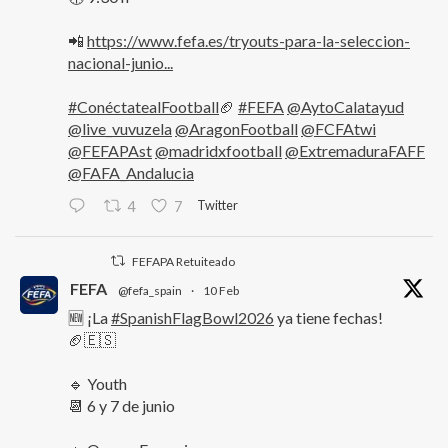
📲
https://www.fefa.es/tryouts-para-la-seleccion-
nacional-junio...
#ConéctatealFootball
🏈
#FEFA
@AytoCalatayud
@live_vuvuzela
@AragonFootball
@FCFAtwi
@FEFAPAst
@madridxfootball
@ExtremaduraFAFF
@FAFA_Andalucia
Twitter
4
7
FEFAPA Retuiteado
FEFA
@fefa_spain
·
10 Feb
🆕 ¡La
#SpanishFlagBowl2026
ya tiene fechas!
🏈🇪🇸
🔹 Youth
📆 6 y 7 de junio