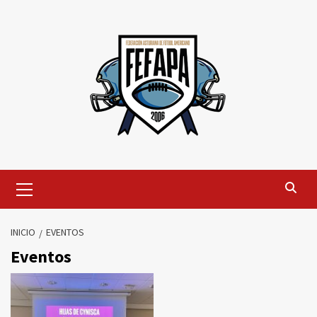
Saltar
al
contenido
Menú
primario
INICIO
EVENTOS
Eventos