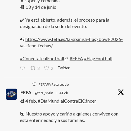
🔹 Open y Femenina
📆 13 y 14 de junio
✔️ Ya está abierto, además, el proceso para la
designación de la sede del evento.
📲
https://www.fefa.es/la-spanish-flag-bowl-2026-
ya-tiene-fechas/
#ConéctatealFootball
🏈
#FEFA
#FlagFootball
Twitter
3
2
FEFAPA Retuiteado
FEFA
@fefa_spain
·
4 Feb
📆 4 feb,
#DíaMundialContraElCáncer
💟 Nuestro apoyo y cariño a quienes conviven con
esta enfermedad y a sus familias.