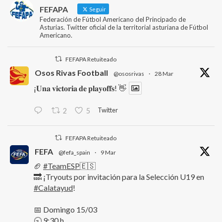
FEFAPA
Seguir
Federación de Fútbol Americano del Principado de
Asturias. Twitter oficial de la territorial asturiana de Fútbol
Americano.
FEFAPA Retuiteado
Osos Rivas Football
@ososrivas
·
28 Mar
¡𝐔𝐧𝐚 𝐯𝐢𝐜𝐭𝐨𝐫𝐢𝐚 𝐝𝐞 𝐩𝐥𝐚𝐲𝐨𝐟𝐟𝐬! 👋
Twitter
2
5
FEFAPA Retuiteado
FEFA
@fefa_spain
·
9 Mar
🏈
#TeamESP
🇪🇸
🔜 ¡Tryouts por invitación para la Selección U19 en
#Calatayud
!
📅 Domingo 15/03
🕤 9:30 h