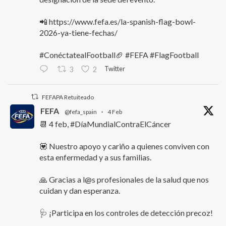
📲 https://www.fefa.es/la-spanish-flag-bowl-
2026-ya-tiene-fechas/
#ConéctatealFootball🏈 #FEFA #FlagFootball
Twitter
3
2
FEFAPA Retuiteado
FEFA
@fefa_spain
·
4 Feb
📆 4 feb, #DíaMundialContraElCáncer
💟 Nuestro apoyo y cariño a quienes conviven con
esta enfermedad y a sus familias.
🙏 Gracias a l@s profesionales de la salud que nos
cuidan y dan esperanza.
🩺 ¡Participa en los controles de detección precoz!