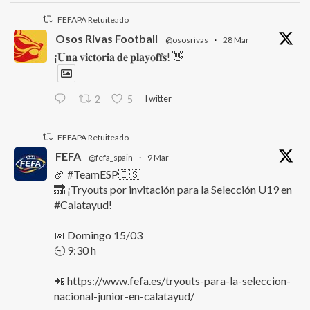
FEFAPA Retuiteado
Osos Rivas Football
@ososrivas
·
28 Mar
¡𝐔𝐧𝐚 𝐯𝐢𝐜𝐭𝐨𝐫𝐢𝐚 𝐝𝐞 𝐩𝐥𝐚𝐲𝐨𝐟𝐟𝐬! 👋
Twitter
2
5
FEFAPA Retuiteado
FEFA
@fefa_spain
·
9 Mar
🏈 #TeamESP🇪🇸
🔜 ¡Tryouts por invitación para la Selección U19 en
#Calatayud!
📅 Domingo 15/03
🕤 9:30 h
📲 https://www.fefa.es/tryouts-para-la-seleccion-
nacional-junior-en-calatayud/