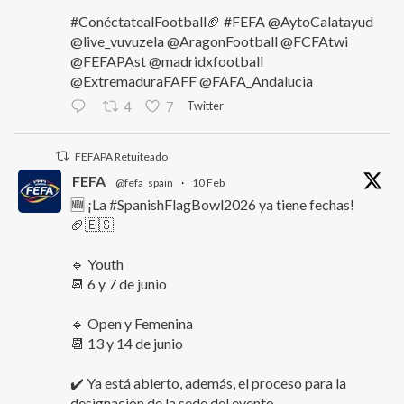
#ConéctatealFootball🏈 #FEFA @AytoCalatayud
@live_vuvuzela @AragonFootball @FCFAtwi
@FEFAPAst @madridxfootball
@ExtremaduraFAFF @FAFA_Andalucia
Twitter
4
7
FEFAPA Retuiteado
FEFA
@fefa_spain
·
10 Feb
🆕 ¡La #SpanishFlagBowl2026 ya tiene fechas!
🏈🇪🇸
🔹 Youth
📆 6 y 7 de junio
🔹 Open y Femenina
📆 13 y 14 de junio
✔️ Ya está abierto, además, el proceso para la
designación de la sede del evento.