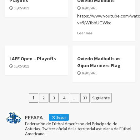
Playoffs
Oviedo Madbulls
16/05/2021
16/05/2021
https://www.youtube.com/watc
v=9jWfbbUCWko
Leer más
LAFF Open – Playoffs
Oviedo Madbulls vs
Gijon Mariners Flag
16/05/2021
16/05/2021
Paginación
1
2
3
4
…
33
Siguiente
de
entradas
FEFAPA
Seguir
Federación de Fútbol Americano del Principado de
Asturias. Twitter oficial de la territorial asturiana de Fútbol
Americano.