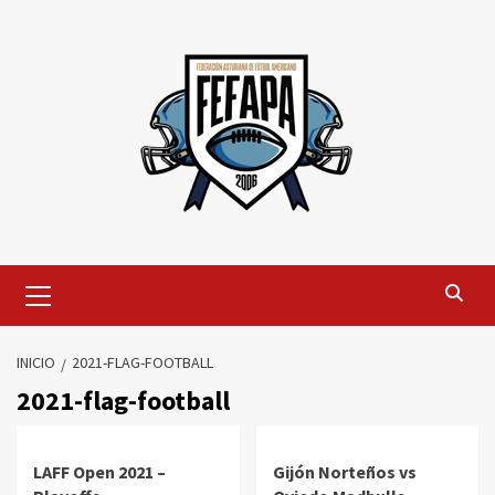
Saltar
al
contenido
Menú
primario
INICIO
2021-FLAG-FOOTBALL
2021-flag-football
LAFF Open 2021 –
Gijón Norteños vs