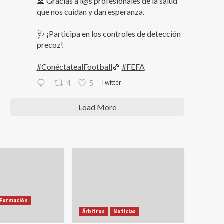
🙏 Gracias a l@s profesionales de la salud
que nos cuidan y dan esperanza.
🩺 ¡Participa en los controles de detección
precoz!
#ConéctatealFootball
🏈
#FEFA
Twitter
4
5
Load More
Formación
Árbitros
Noticias