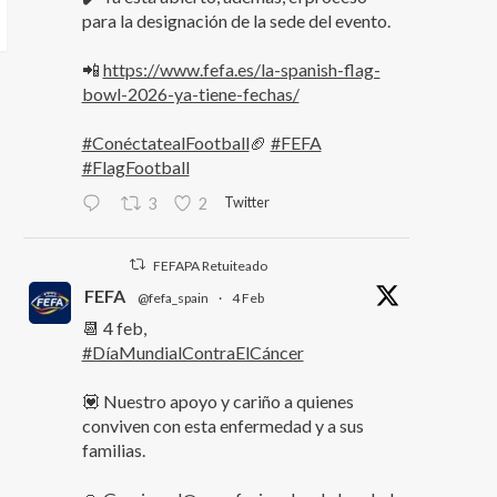
para la designación de la sede del evento.
📲
https://www.fefa.es/la-spanish-flag-
bowl-2026-ya-tiene-fechas/
#ConéctatealFootball
🏈
#FEFA
#FlagFootball
Twitter
3
2
FEFAPA Retuiteado
FEFA
@fefa_spain
·
4 Feb
📆 4 feb,
#DíaMundialContraElCáncer
💟 Nuestro apoyo y cariño a quienes
conviven con esta enfermedad y a sus
familias.