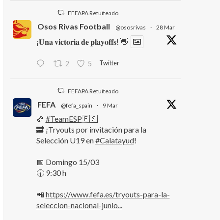
FEFAPA Retuiteado
Osos Rivas Football
@ososrivas
·
28 Mar
¡𝐔𝐧𝐚 𝐯𝐢𝐜𝐭𝐨𝐫𝐢𝐚 𝐝𝐞 𝐩𝐥𝐚𝐲𝐨𝐟𝐟𝐬! 👋
Twitter
2
5
FEFAPA Retuiteado
FEFA
@fefa_spain
·
9 Mar
🏈
#TeamESP
🇪🇸
🔜 ¡Tryouts por invitación para la
Selección U19 en
#Calatayud
!
📅 Domingo 15/03
🕤 9:30 h
📲
https://www.fefa.es/tryouts-para-la-
seleccion-nacional-junio...