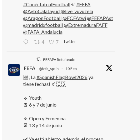
#ConéctatealFootball
🏈
#FEFA
@AytoCalatayud
@live_vuvuzela
@AragonFootball
@FCFAtwi
@FEFAPAst
@madridxfootball
@ExtremaduraFAFF
@FAFA_Andalucia
Twitter
4
7
FEFAPA Retuiteado
FEFA
@fefa_spain
·
10 Feb
🆕 ¡La
#SpanishFlagBowl2026
ya
tiene fechas! 🏈🇪🇸
🔹 Youth
📆 6 y 7 de junio
🔹 Open y Femenina
📆 13 y 14 de junio
✔️ Ya está abierto, además, el proceso