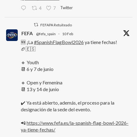
Twitter
4
7
FEFAPA Retuiteado
FEFA
@fefa_spain
·
10 Feb
🆕 ¡La
#SpanishFlagBowl2026
ya tiene fechas!
🏈🇪🇸
🔹 Youth
📆 6 y 7 de junio
🔹 Open y Femenina
📆 13 y 14 de junio
✔️ Ya está abierto, además, el proceso para la
designación de la sede del evento.
📲
https://www.fefa.es/la-spanish-flag-bowl-2026-
ya-tiene-fechas/