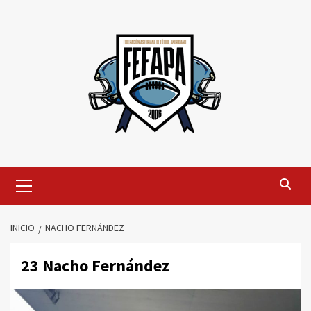
Saltar
al
contenido
Menú
primario
INICIO
NACHO FERNÁNDEZ
23
Nacho Fernández