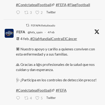
#ConéctatealFootball
🏈
#FEFA
#FlagFootball
Twitter
3
2
FEFAPA Retuiteado
FEFA
@fefa_spain
·
4 Feb
📆 4 feb,
#DíaMundialContraElCáncer
💟 Nuestro apoyo y cariño a quienes conviven con
esta enfermedad y a sus familias.
🙏 Gracias a l@s profesionales de la salud que nos
cuidan y dan esperanza.
🩺 ¡Participa en los controles de detección precoz!
#ConéctatealFootball
🏈
#FEFA
Twitter
4
5