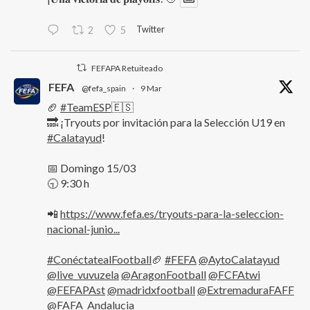
Twitter
2
5
FEFAPA Retuiteado
FEFA
@fefa_spain
·
9 Mar
🏈
#TeamESP
🇪🇸
🔜 ¡Tryouts por invitación para la Selección U19 en
#Calatayud
!
📅 Domingo 15/03
🕤 9:30 h
📲
https://www.fefa.es/tryouts-para-la-seleccion-
nacional-junio...
#ConéctatealFootball
🏈
#FEFA
@AytoCalatayud
@live_vuvuzela
@AragonFootball
@FCFAtwi
@FEFAPAst
@madridxfootball
@ExtremaduraFAFF
@FAFA_Andalucia