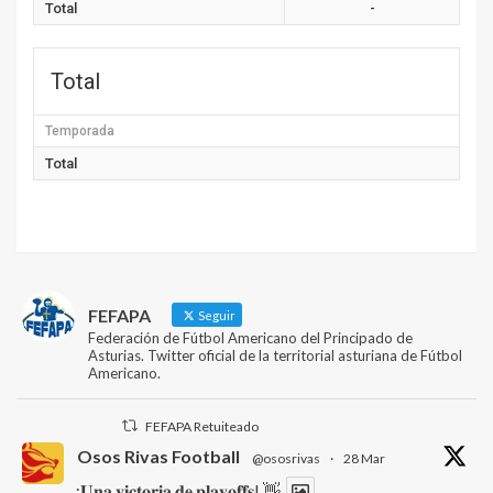
Total
-
Total
Temporada
Total
FEFAPA
Seguir
Federación de Fútbol Americano del Principado de
Asturias. Twitter oficial de la territorial asturiana de Fútbol
Americano.
FEFAPA Retuiteado
Osos Rivas Football
@ososrivas
·
28 Mar
¡𝐔𝐧𝐚 𝐯𝐢𝐜𝐭𝐨𝐫𝐢𝐚 𝐝𝐞 𝐩𝐥𝐚𝐲𝐨𝐟𝐟𝐬! 👋