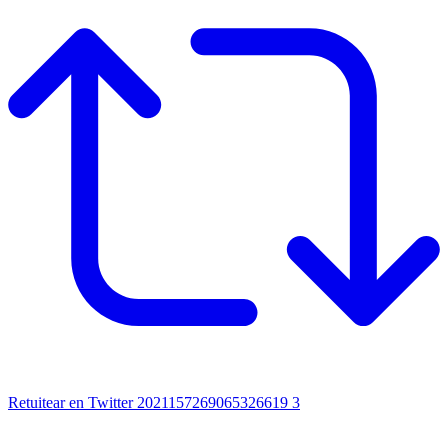
Retuitear en Twitter 2021157269065326619
3