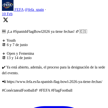
FEFA
@fefa_spain
·
10 Feb
🆕 ¡La #SpanishFlagBowl2026 ya tiene fechas! 🏈🇪🇸
🔹 Youth
📆 6 y 7 de junio
🔹 Open y Femenina
📆 13 y 14 de junio
✔️ Ya está abierto, además, el proceso para la designación de la sede
del evento.
📲 https://www.fefa.es/la-spanish-flag-bowl-2026-ya-tiene-fechas/
#ConéctatealFootball🏈 #FEFA #FlagFootball