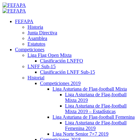
Saltar
al
Menú
contenido
primario
FEFAPA
Historia
Junta Directiva
Asamblea
Estatutos
Competiciones
Liga Flag Open Mixta
Clasificación LNFFO
LNFF Sub-15
Clasificación LNFF Sub-15
Historial
Competiciones 2019
Liga Asturiana de Flag-football Mixta
Liga Asturiana de Flag-football
Mixta 2019
Liga Asturiana de Flag-football
Mixta 2019 – Estadísticas
Liga Asturiana de Flag-football Femenina
Liga Asturiana de Flag-football
Femenina 2019
Liga Norte Senior 7×7 2019
Competiciones 2018