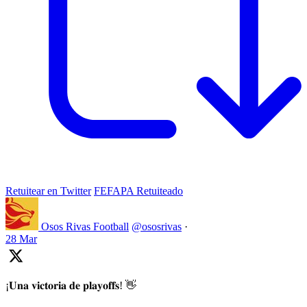
Retuitear en Twitter
FEFAPA Retuiteado
Osos Rivas Football
@ososrivas
·
28 Mar
¡𝐔𝐧𝐚 𝐯𝐢𝐜𝐭𝐨𝐫𝐢𝐚 𝐝𝐞 𝐩𝐥𝐚𝐲𝐨𝐟𝐟𝐬! 👋