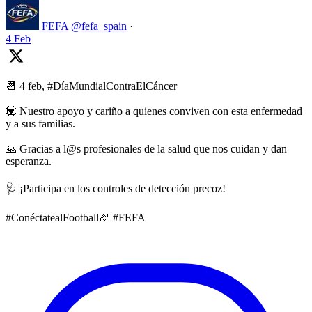
FEFA
@fefa_spain
·
4 Feb
📆 4 feb, #DíaMundialContraElCáncer
💟 Nuestro apoyo y cariño a quienes conviven con esta enfermedad
y a sus familias.
🙏 Gracias a l@s profesionales de la salud que nos cuidan y dan
esperanza.
🩺 ¡Participa en los controles de detección precoz!
#ConéctatealFootball🏈 #FEFA