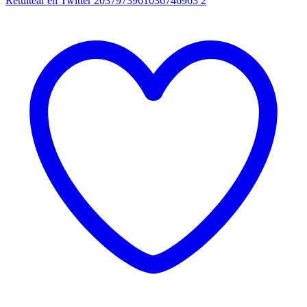
Retuitear en Twitter 2037973961036746963
2