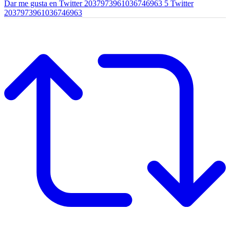
Dar me gusta en Twitter 2037973961036746963
5
Twitter
2037973961036746963