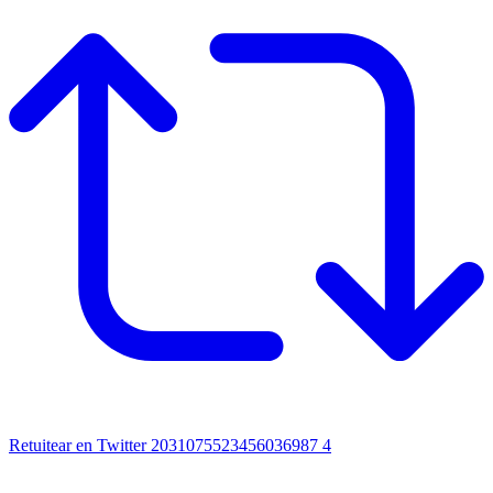
Retuitear en Twitter 2031075523456036987
4