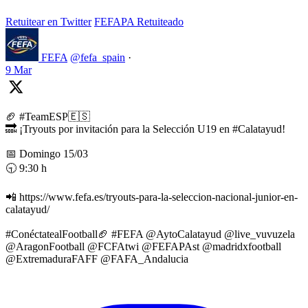
Retuitear en Twitter
FEFAPA Retuiteado
FEFA
@fefa_spain
·
9 Mar
🏈 #TeamESP🇪🇸
🔜 ¡Tryouts por invitación para la Selección U19 en #Calatayud!
📅 Domingo 15/03
🕤 9:30 h
📲 https://www.fefa.es/tryouts-para-la-seleccion-nacional-junior-en-
calatayud/
#ConéctatealFootball🏈 #FEFA @AytoCalatayud @live_vuvuzela
@AragonFootball @FCFAtwi @FEFAPAst @madridxfootball
@ExtremaduraFAFF @FAFA_Andalucia