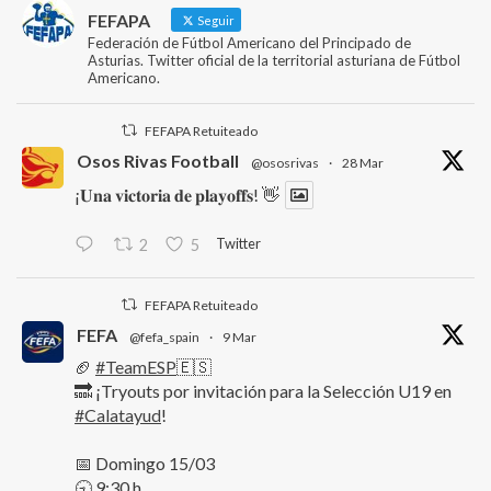
FEFAPA
Seguir
Federación de Fútbol Americano del Principado de
Asturias. Twitter oficial de la territorial asturiana de Fútbol
Americano.
FEFAPA Retuiteado
Osos Rivas Football
@ososrivas
·
28 Mar
¡𝐔𝐧𝐚 𝐯𝐢𝐜𝐭𝐨𝐫𝐢𝐚 𝐝𝐞 𝐩𝐥𝐚𝐲𝐨𝐟𝐟𝐬! 👋
Twitter
2
5
FEFAPA Retuiteado
FEFA
@fefa_spain
·
9 Mar
🏈
#TeamESP
🇪🇸
🔜 ¡Tryouts por invitación para la Selección U19 en
#Calatayud
!
📅 Domingo 15/03
🕤 9:30 h