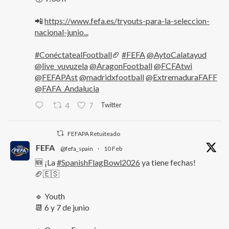
📲
https://www.fefa.es/tryouts-para-la-seleccion-
nacional-junio...
#ConéctatealFootball
🏈
#FEFA
@AytoCalatayud
@live_vuvuzela
@AragonFootball
@FCFAtwi
@FEFAPAst
@madridxfootball
@ExtremaduraFAFF
@FAFA_Andalucia
Twitter
4
7
FEFAPA Retuiteado
FEFA
@fefa_spain
·
10 Feb
🆕 ¡La
#SpanishFlagBowl2026
ya tiene fechas!
🏈🇪🇸
🔹 Youth
📆 6 y 7 de junio