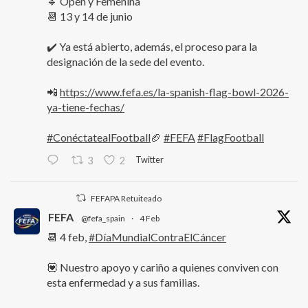
🔹 Open y Femenina
📆 13 y 14 de junio
✔️ Ya está abierto, además, el proceso para la
designación de la sede del evento.
📲
https://www.fefa.es/la-spanish-flag-bowl-2026-
ya-tiene-fechas/
#ConéctatealFootball
🏈
#FEFA
#FlagFootball
Twitter
3
2
FEFAPA Retuiteado
FEFA
@fefa_spain
·
4 Feb
📆 4 feb,
#DíaMundialContraElCáncer
💟 Nuestro apoyo y cariño a quienes conviven con
esta enfermedad y a sus familias.