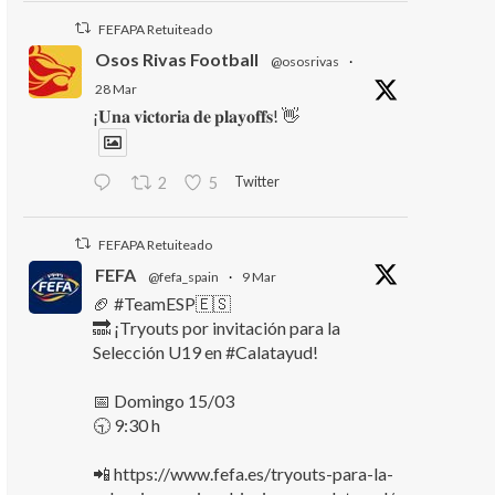
FEFAPA Retuiteado
Osos Rivas Football
@ososrivas
·
28 Mar
¡𝐔𝐧𝐚 𝐯𝐢𝐜𝐭𝐨𝐫𝐢𝐚 𝐝𝐞 𝐩𝐥𝐚𝐲𝐨𝐟𝐟𝐬! 👋
Twitter
2
5
FEFAPA Retuiteado
FEFA
@fefa_spain
·
9 Mar
🏈 #TeamESP🇪🇸
🔜 ¡Tryouts por invitación para la
Selección U19 en #Calatayud!
📅 Domingo 15/03
🕤 9:30 h
📲 https://www.fefa.es/tryouts-para-la-