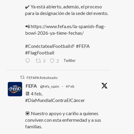
✔️ Ya está abierto, además, el proceso
para la designación de la sede del evento.
📲 https://www.fefa.es/la-spanish-flag-
bowl-2026-ya-tiene-fechas/
#ConéctatealFootball🏈 #FEFA
#FlagFootball
Twitter
3
2
FEFAPA Retuiteado
FEFA
@fefa_spain
·
4 Feb
📆 4 feb,
#DíaMundialContraElCáncer
💟 Nuestro apoyo y cariño a quienes
conviven con esta enfermedad y a sus
familias.