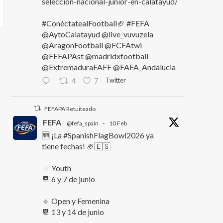
seleccion-nacional-junior-en-calatayud/
#ConéctatealFootball🏈 #FEFA
@AytoCalatayud @live_vuvuzela
@AragonFootball @FCFAtwi
@FEFAPAst @madridxfootball
@ExtremaduraFAFF @FAFA_Andalucia
Twitter
4
7
FEFAPA Retuiteado
FEFA
@fefa_spain
·
10 Feb
🆕 ¡La #SpanishFlagBowl2026 ya
tiene fechas! 🏈🇪🇸
🔹 Youth
📆 6 y 7 de junio
🔹 Open y Femenina
📆 13 y 14 de junio