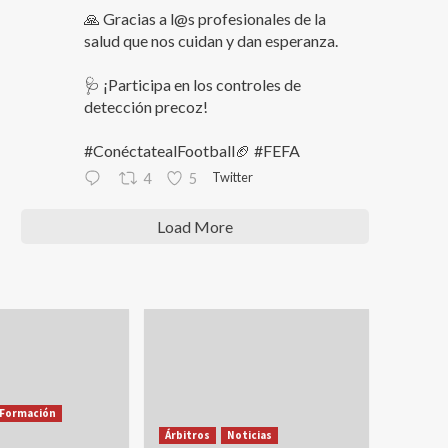
🙏 Gracias a l@s profesionales de la
salud que nos cuidan y dan esperanza.
🩺 ¡Participa en los controles de
detección precoz!
#ConéctatealFootball🏈 #FEFA
Twitter
4
5
Load More
Formación
Árbitros
Noticias