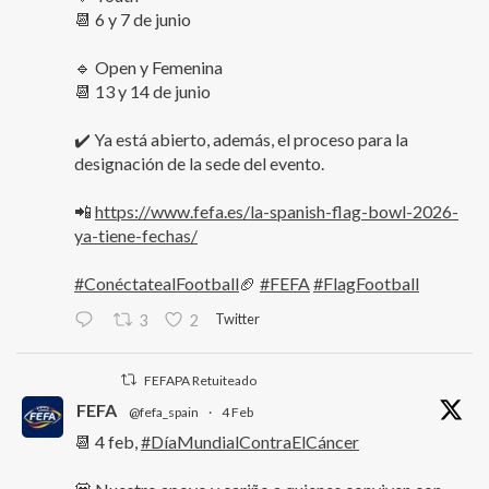
📆 6 y 7 de junio
🔹 Open y Femenina
📆 13 y 14 de junio
✔️ Ya está abierto, además, el proceso para la
designación de la sede del evento.
📲
https://www.fefa.es/la-spanish-flag-bowl-2026-
ya-tiene-fechas/
#ConéctatealFootball
🏈
#FEFA
#FlagFootball
Twitter
3
2
FEFAPA Retuiteado
FEFA
@fefa_spain
·
4 Feb
📆 4 feb,
#DíaMundialContraElCáncer