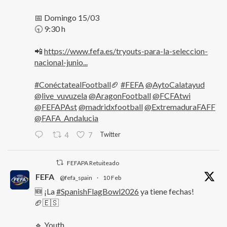
📅 Domingo 15/03
🕤 9:30 h
📲
https://www.fefa.es/tryouts-para-la-seleccion-
nacional-junio...
#ConéctatealFootball
🏈
#FEFA
@AytoCalatayud
@live_vuvuzela
@AragonFootball
@FCFAtwi
@FEFAPAst
@madridxfootball
@ExtremaduraFAFF
@FAFA_Andalucia
Twitter
4
7
FEFAPA Retuiteado
FEFA
@fefa_spain
·
10 Feb
🆕 ¡La
#SpanishFlagBowl2026
ya tiene fechas!
🏈🇪🇸
🔹 Youth