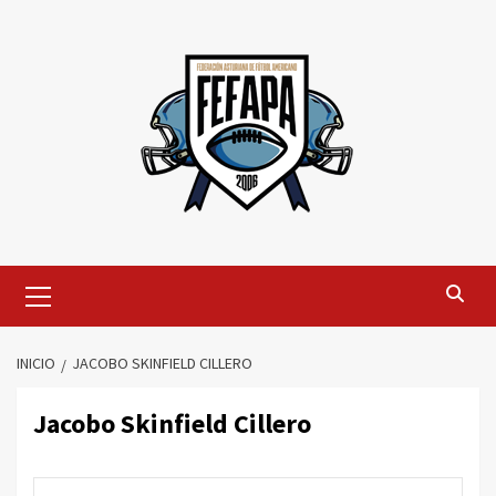
Saltar
al
contenido
Menú
primario
INICIO
JACOBO SKINFIELD CILLERO
Jacobo Skinfield Cillero