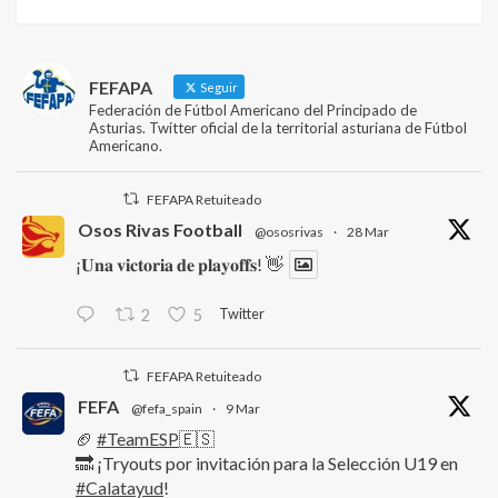
FEFAPA
Seguir
Federación de Fútbol Americano del Principado de
Asturias. Twitter oficial de la territorial asturiana de Fútbol
Americano.
FEFAPA Retuiteado
Osos Rivas Football
@ososrivas
·
28 Mar
¡𝐔𝐧𝐚 𝐯𝐢𝐜𝐭𝐨𝐫𝐢𝐚 𝐝𝐞 𝐩𝐥𝐚𝐲𝐨𝐟𝐟𝐬! 👋
Twitter
2
5
FEFAPA Retuiteado
FEFA
@fefa_spain
·
9 Mar
🏈
#TeamESP
🇪🇸
🔜 ¡Tryouts por invitación para la Selección U19 en
#Calatayud
!